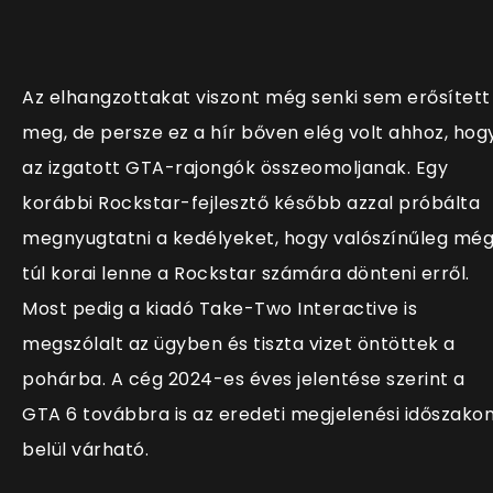
Az elhangzottakat viszont még senki sem erősített
meg, de persze ez a hír bőven elég volt ahhoz, hog
az izgatott GTA-rajongók összeomoljanak. Egy
korábbi Rockstar-fejlesztő később azzal próbálta
megnyugtatni a kedélyeket, hogy valószínűleg mé
túl korai lenne a Rockstar számára dönteni erről.
Most pedig a kiadó Take-Two Interactive is
megszólalt az ügyben és tiszta vizet öntöttek a
pohárba. A cég 2024-es éves jelentése szerint a
GTA 6 továbbra is az eredeti megjelenési időszako
belül várható.