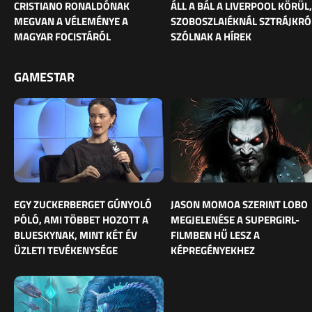
CRISTIANO RONALDÓNAK
ÁLL A BÁL A LIVERPOOL KÖRÜL,
MEGVAN A VÉLEMÉNYE A
SZOBOSZLAIÉKNÁL SZTRÁJKRÓ
MAGYAR FOCISTÁRÓL
SZÓLNAK A HÍREK
GAMESTAR
EGY ZUCKERBERGET GÚNYOLÓ
JASON MOMOA SZERINT LOBO
PÓLÓ, AMI TÖBBET HOZOTT A
MEGJELENÉSE A SUPERGIRL-
BLUESKYNAK, MINT KÉT ÉV
FILMBEN HŰ LESZ A
ÜZLETI TEVÉKENYSÉGE
KÉPREGÉNYEKHEZ