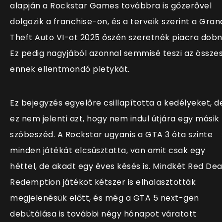
alapján a Rockstar Games továbbra is gőzerővel
dolgozik a franchise-on, és a terveik szerint a Gran
Theft Auto VI-ot 2025 őszén szeretnék piacra dobni
Ez pedig nagyjából azonnal semmisé teszi az össze
ennek ellentmondó pletykát.
Ez bejegyzés egyelőre csillapította a kedélyeket, d
ez nem jelenti azt, hogy nem indul útjára egy másik
szóbeszéd. A Rockstar ugyanis a GTA 3 óta szinte
minden játékát elcsúsztatta, van amit csak egy
héttel, de akadt egy éves késés is. Mindkét Red De
Redemption játékot kétszer is elhalasztották
megjelenésük előtt, és még a GTA 5 next-gen
debütálása is további négy hónapot váratott