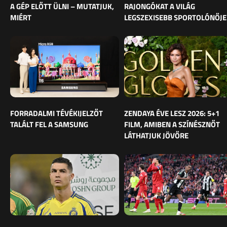
A GÉP ELŐTT ÜLNI – MUTATJUK,
RAJONGÓKAT A VILÁG
MIÉRT
LEGSZEXISEBB SPORTOLÓNŐJE
FORRADALMI TÉVÉKIJELZŐT
ZENDAYA ÉVE LESZ 2026: 5+1
TALÁLT FEL A SAMSUNG
FILM, AMIBEN A SZÍNÉSZNŐT
LÁTHATJUK JÖVŐRE