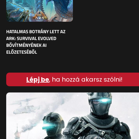
HATALMAS BOTRÁNY LETT AZ
ARK: SURVIVAL EVOLVED
BŐVÍTMÉNYÉNEK AI
ELŐZETESÉBŐL
Lépj be
, ha hozzá akarsz szólni!