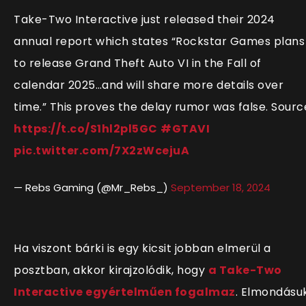
Take-Two Interactive just released their 2024
annual report which states “Rockstar Games plans
to release Grand Theft Auto VI in the Fall of
calendar 2025…and will share more details over
time.” This proves the delay rumor was false. Sourc
https://t.co/S1hl2pl5GC
#GTAVI
pic.twitter.com/7X2zWcejuA
— Rebs Gaming (@Mr_Rebs_)
September 18, 2024
Ha viszont bárki is egy kicsit jobban elmerül a
posztban, akkor kirajzolódik, hogy
a Take-Two
Interactive egyértelműen fogalmaz
. Elmondásu