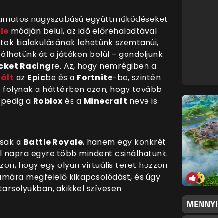
amatos nagyszabású együttműködéseket
le
módján belül, az idő előrehaladtával
ok kialakulásának lehetünk szemtanúi,
 élhetünk át a játékon belül
– gondoljunk
cket Racing
re. Az, hogy nemrégiben a
pált
az
Epic
be és a
Fortnite
-ba, szintén
k folynak a háttérben azon, hogy tovább
t pedig a
Roblox
és a
Minecraft
neve is
csak a
Battle Royale
, hanem egy konkrét
ról napra egyre több mindent csinálhatunk.
zon, hogy egy olyan virtuális teret hozzon
zámára megfelelő kikapcsolódást, és úgy
tarsolyukban, akikkel szívesen
MENNYI