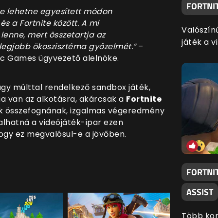
FORTNIT
ne lehetne egyesített módon
s a Fortnite között. A mi
Valószín
enne, mert összetartja az
játék a v
 legjobb ökoszisztéma győzelmét.”
–
pic Games ügyvezető alelnöke.
gy múlttal rendelkező sandbox játék,
a van az alkotásra, akárcsak a
Fortnite
k összefognának, izgalmas végeredmény
ralhatná a videójáték-ipar ezen
hogy ez megvalósul-e a jövőben.
FORTNIT
ASSIST
Több korá