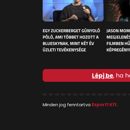
EGY ZUCKERBERGET GÚNYOLÓ
JASON MOM
PÓLÓ, AMI TÖBBET HOZOTT A
MEGJELENÉS
BLUESKYNAK, MINT KÉT ÉV
FILMBEN HŰ
ÜZLETI TEVÉKENYSÉGE
KÉPREGÉNY
Lépj be
, ha h
Minden jog fenntartva
Esport1 Kft.