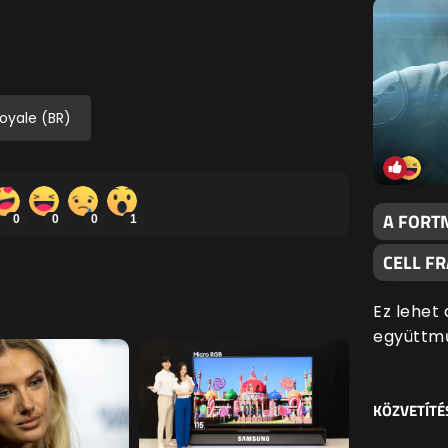
Royale (BR)
A FORTN
0
0
0
1
CELL F
Ez lehet
együttm
KÖZVETÍTÉ