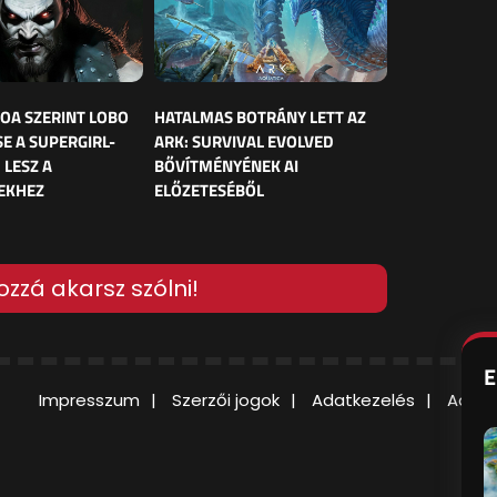
OA SZERINT LOBO
HATALMAS BOTRÁNY LETT AZ
E A SUPERGIRL-
ARK: SURVIVAL EVOLVED
 LESZ A
BŐVÍTMÉNYÉNEK AI
EKHEZ
ELŐZETESÉBŐL
ozzá akarsz szólni!
E
Impresszum
Szerzői jogok
Adatkezelés
Adatv