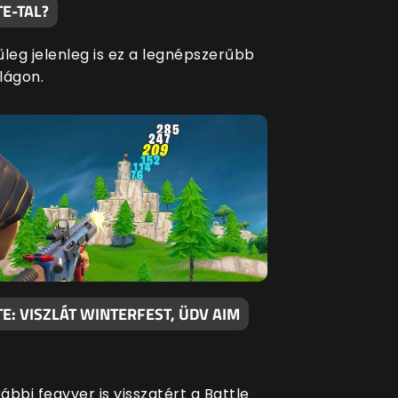
E-TAL?
űleg jelenleg is ez a legnépszerűbb
ilágon.
E: VISZLÁT WINTERFEST, ÜDV AIM
bbi fegyver is visszatért a Battle