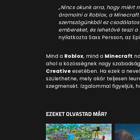
„Nincs okunk arra, hogy miért 
áramolni a Roblox, a Minecraft é
szemszögünkből ez csodálatos l
embereket, és lehetővé teszi a
nyilatkozta Saxs Persson, az E
Mind a
Roblox
, mind a
Minecraft
na
ahol a közösségnek nagy szabadság
Creative
esetében. Ha ezek a neve
születhetne, mely akár teljesen leu
szegmensét. Izgalommal figyeljük, 
EZEKET OLVASTAD MÁR?