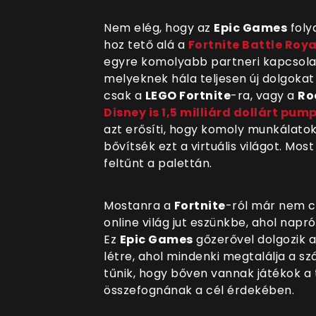
Nem elég, hogy az
Epic Games
foly
hoz tető alá a
Fortnite Battle Roya
egyre komolyabb partneri kapcsolat
melyeknek hála teljesen új dolgokat
csak a
LEGO Fortnite
-ra, vagy a
Ro
Disney is 1,5 milliárd dollárt pum
azt erősíti, hogy komoly munkálato
bővítsék ezt a virtuális világot. Mos
feltűnt a palettán.
Mostanra a
Fortnite
-ról már nem 
online világ jut eszünkbe, ahol nap
Ez
Epic Games
gőzerővel dolgozik a
létre, ahol mindenki megtalálja a s
tűnik, hogy bőven vannak játékok a 
összefognának a cél érdekében.