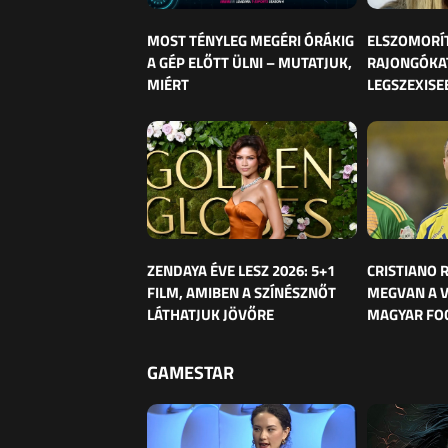
MOST TÉNYLEG MEGÉRI ÓRÁKIG
ELSZOMORÍ
A GÉP ELŐTT ÜLNI – MUTATJUK,
RAJONGÓKAT
MIÉRT
LEGSZEXISE
ZENDAYA ÉVE LESZ 2026: 5+1
CRISTIANO
FILM, AMIBEN A SZÍNÉSZNŐT
MEGVAN A 
LÁTHATJUK JÖVŐRE
MAGYAR FO
GAMESTAR