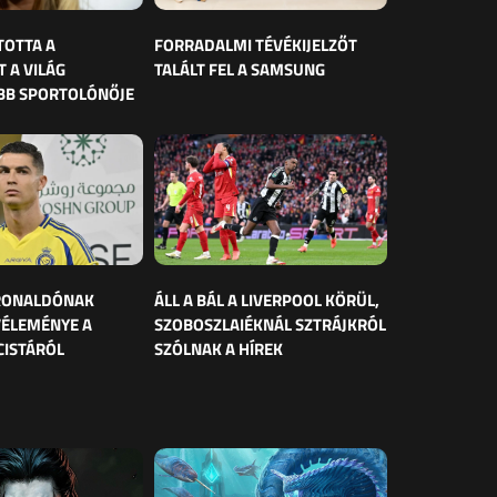
TOTTA A
FORRADALMI TÉVÉKIJELZŐT
 A VILÁG
TALÁLT FEL A SAMSUNG
BB SPORTOLÓNŐJE
 RONALDÓNAK
ÁLL A BÁL A LIVERPOOL KÖRÜL,
VÉLEMÉNYE A
SZOBOSZLAIÉKNÁL SZTRÁJKRÓL
CISTÁRÓL
SZÓLNAK A HÍREK