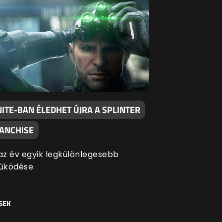
ITE-BAN ÉLEDHET ÚJRA A SPLINTER
RANCHISE
 az év egyik legkülönlegesebb
űködése.
SEK