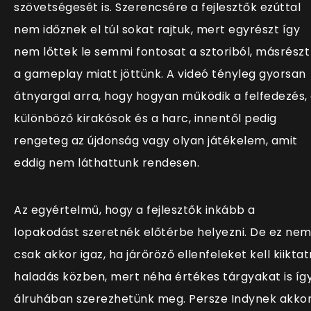
szövetségesét is. Szerencsére a fejlesztők ezúttal
nem időznek el túl sokat rajtuk, mert egyrészt így
nem lőttek le semmi fontosat a sztoriból, másrészt
a gameplay miatt jöttünk. A videó tényleg gyorsan
átnyargal arra, hogy hogyan működik a felfedezés,
különböző kirakósok és a harc, innentől pedig
rengeteg az újdonság vagy olyan játékelem, amit
eddig nem láthattunk rendesen.
Az egyértelmű, hogy a fejlesztők inkább a
lopakodást szeretnék előtérbe helyezni. De ez ne
csak akkor igaz, ha járőröző ellenfeleket kell kiiktat
haladás közben, mert néha értékes tárgyakat is így
álruhában szerezhetünk meg. Persze Indynek akko