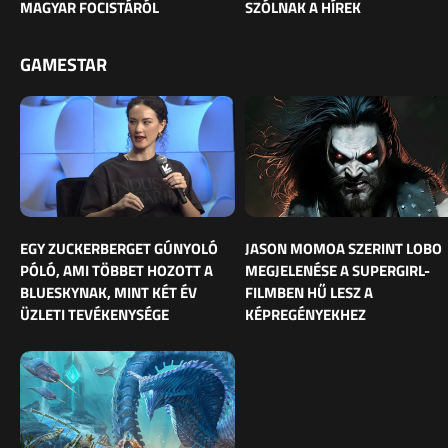
MAGYAR FOCISTÁRÓL
SZÓLNAK A HÍREK
GAMESTAR
EGY ZUCKERBERGET GÚNYOLÓ
JASON MOMOA SZERINT LOBO
PÓLÓ, AMI TÖBBET HOZOTT A
MEGJELENÉSE A SUPERGIRL-
BLUESKYNAK, MINT KÉT ÉV
FILMBEN HŰ LESZ A
ÜZLETI TEVÉKENYSÉGE
KÉPREGÉNYEKHEZ