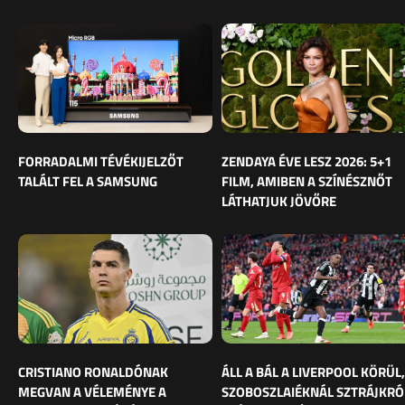
FORRADALMI TÉVÉKIJELZŐT
ZENDAYA ÉVE LESZ 2026: 5+1
TALÁLT FEL A SAMSUNG
FILM, AMIBEN A SZÍNÉSZNŐT
LÁTHATJUK JÖVŐRE
CRISTIANO RONALDÓNAK
ÁLL A BÁL A LIVERPOOL KÖRÜL,
MEGVAN A VÉLEMÉNYE A
SZOBOSZLAIÉKNÁL SZTRÁJKRÓ