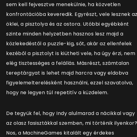
sem kell fejvesztve menekülnie, ha közvetlen
konfrontációba keveredik. Egyrészt, vele lesznek a
öklei, a pisztolya és az ostora. Utóbbi egyébként
szinte minden helyzetben hasznos lesz majd a
közlekedéstől a puzzle-kig, sőt, akár az ellenfelek
kezéből a pisztolyt is kiütheti vele, ha úgy érzi, nem
elég tisztességes a felállás. Másrészt, számtalan
tereptárgyat is lehet majd harcra vagy eldobva
figyelemelterelésként használni, ezzel szavatolva,
hogy ne legyen túl repetitív a küzdelem.
De tegyük fel, hogy Indy alulmarad a nácikkal vagy
az olasz fasisztákkal szemben, mi történik ilyenkor
Nos, a MachineGames kitalált egy érdekes