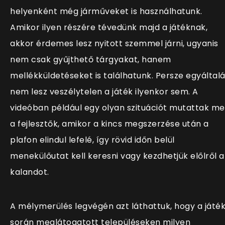
helyenként még járműveket is használhatunk.
Amikor ilyen részére tévedünk majd a játéknak,
akkor érdemes lesz nyitott szemmel járni, ugyanis
nem csak gyűjthető tárgyakat, hanem
mellékküldetéseket is találhatunk. Persze egyáltal
nem lesz veszélytelen a játék ilyenkor sem. A
videóban például egy olyan szituációt mutattak m
a fejlesztők, amikor a kincs megszerzése után a
plafon elindul lefelé, így rövid időn belül
menekülőutat kell keresni vagy kezdhetjük előlről a
kalandot.
A mélymerülés legvégén azt láthattuk, hogy a játé
során meglátogatott településeken milyen