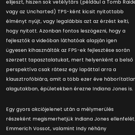
elijeszt, hiszen sok vetélytárs (például a Tomb Raid
vagy az Uncharted) TPS-ként kicsit nyitottabb
élményt nyújt, vagy legalábbis azt az érzést kelti,
hogy nyitott. Azonban fontos leszögezni, hogy a
fejlesztők a videóban láthatóak alapján igen
ügyesen kihasználták az FPS-ek fejlesztése során
szerzett tapasztalatukat, mert helyenként a belső
perspektíva csak rátesz egy lapáttal arra a
klausztrofóbiára, amit a több ezer éve háborítatla
alagutakban, épületekben érezne Indiana Jones is.
Egy gyors akciójelenet után a mélymerülés
részeként megismerhetjük Indiana Jones ellenfelét
Emmerich Vossot, valamint Indy néhány