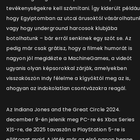
tevékenységekre kell számítani. Így kiderült például
hogy Egyiptomban az utcai árusoktól vásárolhatun
vagy hogy underground harcosok klubjába
botolhatunk – bár erről senkinek egy szót se. Az
pedig már csak grátisz, hogy a filmek humorát is
nagyon jól megidézte a MachineGames, a videót
ugyanis olyan képsorokkal zárják, amelyekben
visszaköszön Indy félelme a kígyóktól meg az is,
ahogyan az indokolatlan csontvázakra reagál.
Az Indiana Jones and the Great Circle 2024.
december 9-én jelenik meg PC-re és Xbox Series
X|S-re, de 2025 tavaszán a PlayStation 5-re is
ellátogat majd. A játék már az első napon benne