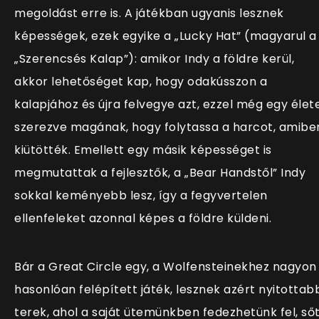
megoldást erre is. A játékban ugyanis lesznek
képességek, ezek egyike a „Lucky Hat” (magyarul a
„Szerencsés Kalap”): amikor Indy a földre kerül,
akkor lehetőséget kap, hogy odakússzon a
kalapjához és újra felvegye azt, ezzel még egy élet
szerezve magának, hogy folytassa a harcot, amibe
kiütötték. Emellett egy másik képességet is
megmutattak a fejlesztők, a „Bear Handstől” Indy
sokkal keményebb lesz, így a fegyvertelen
ellenfeleket azonnal képes a földre küldeni.
Bár a Great Circle egy, a Wolfensteinekhez nagyon
hasonlóan felépített játék, lesznek azért nyitottab
terek, ahol a saját ütemünkben fedezhetünk fel, sőt