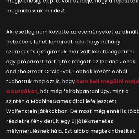
megjelenésig, épp itt volt az ideje, hogy a fejlesztők
megmutassák mindezt.
Aki esetleg nem követte az eseményeket az elmúlt
hetekben, lehet lemaradt róla, hogy néhány
szerencsés újságírónak már volt lehetősége futni
egy próbakört zárt ajtók mögött az Indiana Jones
and the Great Circle-vel. Többek között ebből
tudhattuk meg azt is, hogy
nem kell megölni maj
a kutyákat
, hát még felrobbantani úgy, mint a
szintén a MachineGames által lefejlesztett
Wolfenstein játékokban. De most még ennél is töb
részletre fény derült egy új játékmenetes
mélymerülésnek hála. Ezt alább megtekinthetitek,