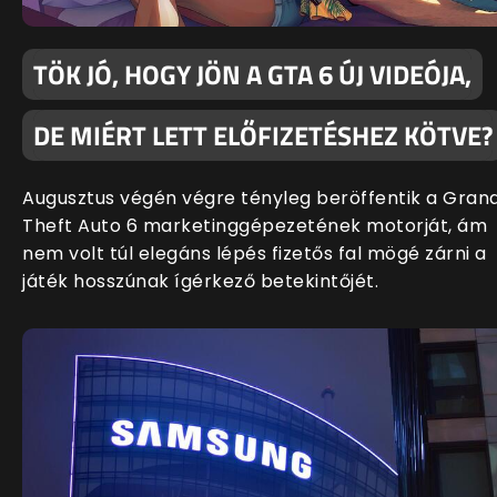
TÖK JÓ, HOGY JÖN A GTA 6 ÚJ VIDEÓJA,
DE MIÉRT LETT ELŐFIZETÉSHEZ KÖTVE?
Augusztus végén végre tényleg beröffentik a Gran
Theft Auto 6 marketinggépezetének motorját, ám
nem volt túl elegáns lépés fizetős fal mögé zárni a
játék hosszúnak ígérkező betekintőjét.