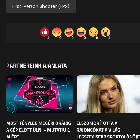
First-Person Shooter (FPS)
1
0
0
0
0
1
PARTNEREINK AJÁNLATA
MOST TÉNYLEG MEGÉRI ÓRÁKIG
ELSZOMORÍTOTTA A
A GÉP ELŐTT ÜLNI – MUTATJUK,
RAJONGÓKAT A VILÁG
MIÉRT
LEGSZEXISEBB SPORTOLÓNŐJE