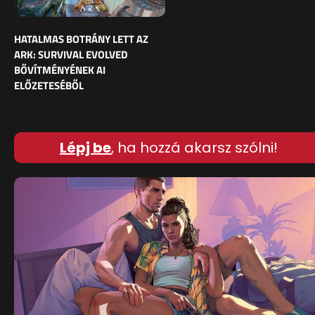
HATALMAS BOTRÁNY LETT AZ
ARK: SURVIVAL EVOLVED
BŐVÍTMÉNYÉNEK AI
ELŐZETESÉBŐL
Lépj be
, ha hozzá akarsz szólni!