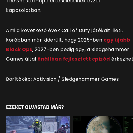
TheGhostofHope értesüléseinek ezzel
kapcsolatban.
Ami a következő évek Call of Duty játékait illeti,
korábban már kiderült, hogy 2025-ben
egy újabb
Black Ops
, 2027-ben pedig egy, a Sledgehammer
Games által
önállóan fejlesztett epizód
érkezhet
Borítókép: Activision / Sledgehammer Games
EZEKET OLVASTAD MÁR?