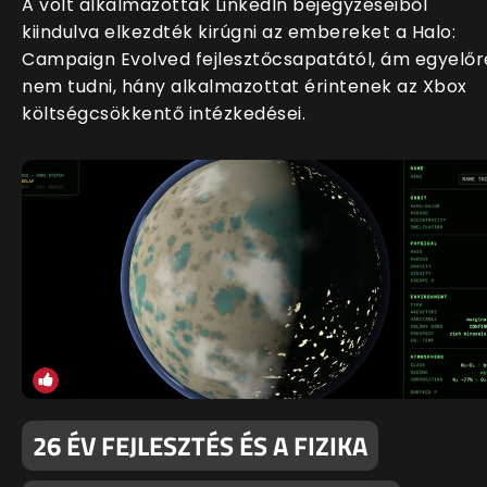
A volt alkalmazottak LinkedIn bejegyzéseiből
kiindulva elkezdték kirúgni az embereket a Halo:
Campaign Evolved fejlesztőcsapatától, ám egyelőr
nem tudni, hány alkalmazottat érintenek az Xbox
költségcsökkentő intézkedései.
26 ÉV FEJLESZTÉS ÉS A FIZIKA