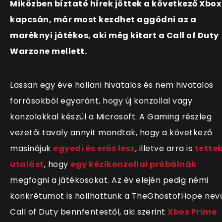
Miközben bíztató hírek jöttek a következő Xbox
kapcsán, már most kezdhet aggódni az a
maréknyi játékos, aki még kitart a Call of Duty
Warzone mellett.
Lassan egy éve hallani hivatalos és nem hivatalos
forrásokból egyaránt, hogy új konzollal vagy
konzolokkal készül a Microsoft. A Gaming részleg
vezetői tavaly annyit mondtak, hogy a következő
masinájuk
egyedi és erős lesz
, illetve arra is
tette
utalást
, hogy
egy kézikonzollal próbálnák
megfogni a játékosokat. Az év elején pedig némi
konkrétumot is hallhattunk a TheGhostofHope nev
Call of Duty bennfentestől, aki szerint
Xbox Prime