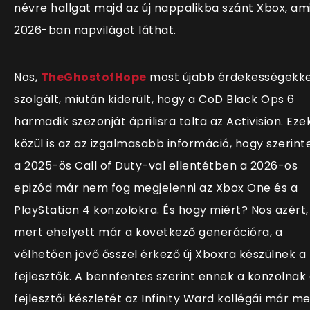
névre hallgat majd az új nappalikba szánt Xbox, am
2026-ban napvilágot láthat.
Nos,
TheGhostofHope
most újabb érdekességekke
szolgált, miután kiderült, hogy a CoD Black Ops 6
harmadik szezonját áprilisra tolta az Activision. Eze
közül is az az izgalmasabb információ, hogy szerint
a 2025-ös Call of Duty-val ellentétben a 2026-os
epizód már nem fog megjelenni az Xbox One és a
PlayStation 4 konzolokra. És hogy miért? Nos azért,
mert ehelyett már a következő generációra, a
vélhetően jövő ősszel érkező új Xboxra készülnek a
fejlesztők. A bennfentes szerint ennek a konzolnak
fejlesztői készletét az Infinity Ward kollégái már m