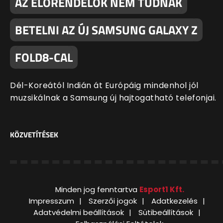
AZ ELŐRENDELŐK NEM TUDNAK
BETELNI AZ ÚJ SAMSUNG GALAXY Z
FOLD8-CAL
Dél-Koreától Indián át Európáig mindenhol jól
muzsikálnak a Samsung új hajtogatható telefonjai.
KÖZVETÍTÉSEK
Minden jog fenntartva
Esport1 Kft.
Impresszum
Szerzői jogok
Adatkezelés
Adatvédelmi beállítások
Sütibeállítások