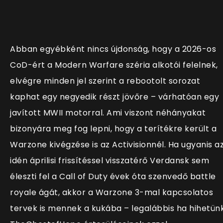
Abban egyébként nincs újdonság, hogy a 2026-os
CoD-ért a Modern Warfare széria alkotói felelnek,
elvégre minden jel szerint a rebootolt sorozat
kaphat egy negyedik részt jövőre – várhatóan egy
javított MWII motorral. Ami viszont néhányakat
bizonyára meg fog lepni, hogy a terítékre került a
Warzone kivégzése is az Activisionnél. Ha ugyanis a
idén áprilisi frissítéssel visszatérő Verdansk sem
éleszti fel a Call of Duty évek óta szenvedő battle
royale ágát, akkor a Warzone 3-mal kapcsolatos
tervek is mennek a kukába – legalábbis ha hihetün