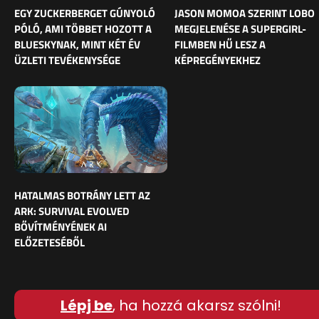
EGY ZUCKERBERGET GÚNYOLÓ
JASON MOMOA SZERINT LOBO
PÓLÓ, AMI TÖBBET HOZOTT A
MEGJELENÉSE A SUPERGIRL-
BLUESKYNAK, MINT KÉT ÉV
FILMBEN HŰ LESZ A
ÜZLETI TEVÉKENYSÉGE
KÉPREGÉNYEKHEZ
HATALMAS BOTRÁNY LETT AZ
ARK: SURVIVAL EVOLVED
BŐVÍTMÉNYÉNEK AI
ELŐZETESÉBŐL
Lépj be
, ha hozzá akarsz szólni!