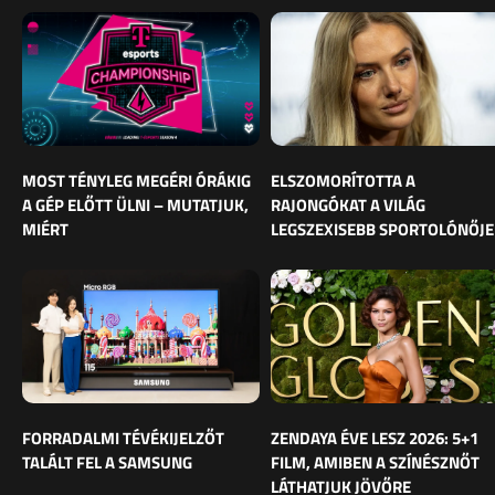
MOST TÉNYLEG MEGÉRI ÓRÁKIG
ELSZOMORÍTOTTA A
A GÉP ELŐTT ÜLNI – MUTATJUK,
RAJONGÓKAT A VILÁG
MIÉRT
LEGSZEXISEBB SPORTOLÓNŐJE
FORRADALMI TÉVÉKIJELZŐT
ZENDAYA ÉVE LESZ 2026: 5+1
TALÁLT FEL A SAMSUNG
FILM, AMIBEN A SZÍNÉSZNŐT
LÁTHATJUK JÖVŐRE