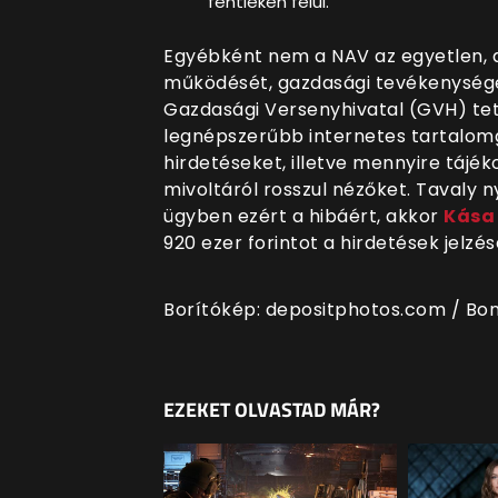
fentieken felül.
Egyébként nem a NAV az egyetlen, am
működését, gazdasági tevékenységé
Gazdasági Versenyhivatal (GVH) te
legnépszerűbb internetes tartalom
hirdetéseket, illetve mennyire táj
mivoltáról rosszul nézőket. Tavaly 
ügyben ezért a hibáért, akkor
Kása 
920 ezer forintot a hirdetések jelzé
Borítókép: depositphotos.com / Bo
EZEKET OLVASTAD MÁR?