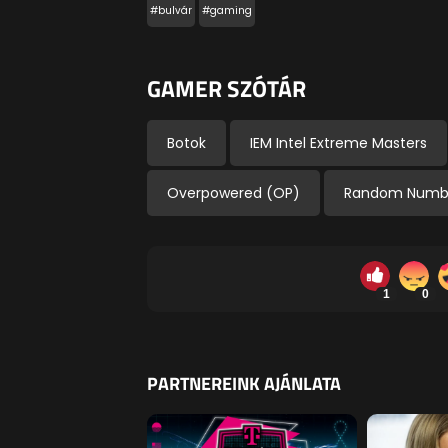
#bulvár
#gaming
GAMER SZÓTÁR
Botok
IEM Intel Extreme Masters
Overpowered (OP)
Random Numbe
1
0
PARTNEREINK AJÁNLATA