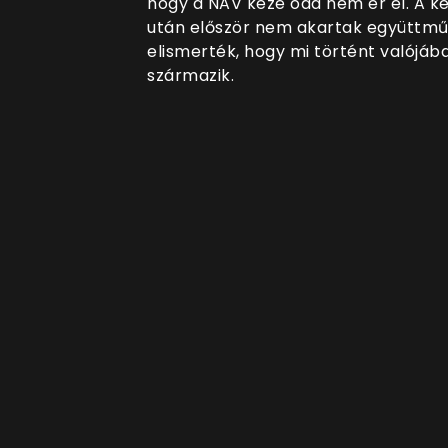
hogy a NAV keze oda nem ér el. A ké
után először nem akartak együttmű
elismerték, hogy mi történt valójá
származik.