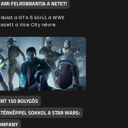
 AMI FELROBBANTJA A NETET!
rdulat a GTA 6 körül, a WWE
ezett a Vice City névre.
INT 150 BOLYGÓS
STÉRKÉPPEL SOKKOL A STAR WARS:
OMPANY