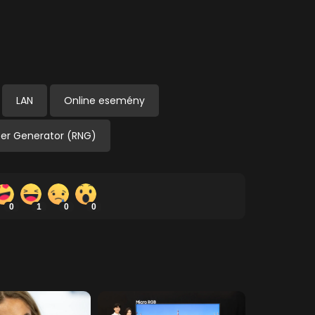
LAN
Online esemény
r Generator (RNG)
0
1
0
0