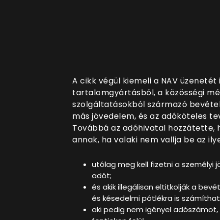
A cikk végül kiemeli a NAV üzenetét 
tartalomgyártásból, a közösségi mé
szolgáltatásokból származó bevéte
más jövedelem, és az adóköteles te
Továbbá az adóhivatal hozzátette,
annak, ha valaki nem vallja be az il
utólag meg kell fizetni a személyi 
adót;
és akik illegálisan eltitkolják a be
és késedelmi pótlékra is számíthat
aki pedig nem igényel adószámot, a