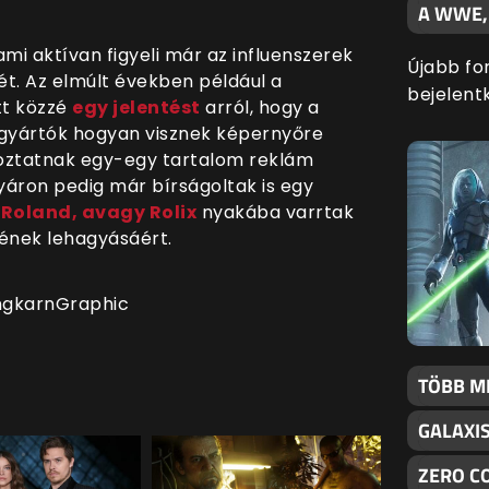
A WWE,
i aktívan figyeli már az influenszerek
Újabb fo
t. Az elmúlt években például a
bejelentk
tt közzé
egy jelentést
arról, hogy a
gyártók hogyan visznek képernyőre
ékoztatnak egy-egy tartalom reklám
nyáron pedig már bírságoltak is egy
Roland, avagy Rolix
nyakába varrtak
sének lehagyásáért.
ngkarnGraphic
TÖBB M
GALAXI
ZERO C