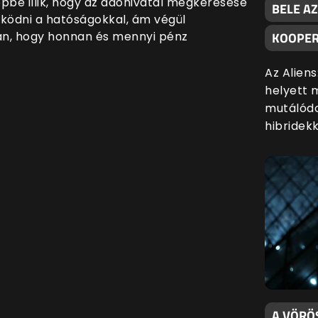
pbe illik, hogy az adóhivatal megkeresése
BELE AZ
ködni a hatóságokkal, ám végül
ban, hogy honnan és mennyi pénz
KOOPER
Az Alien
helyett 
mutálódo
hibridekk
A VÖRÖ