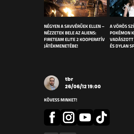
NÉGYEN A SAVVÉRŰEK ELLEN –
A VÖRÖS SZ
NÉZZETEK BELE AZ ALIENS:
POKÉMON K
FIRETEAM ELITE 2 KOOPERATÍV
VADÁSZOTT
JÁTÉKMENETÉBE!
ÉS DYLAN S
tbr
26/06/12 19:00
KÖVESS MINKET!