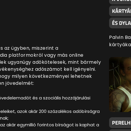
KÁRTYÁ
ÉS DYL
Palvin B
kártyáka
is az ügyben, miszerint a
dia platformokról vagy más online
lek ugyanúgy adókötelesek, mint bármely
vékenységhez adószámot kell igényelni.
 hogy milyen következményei lehetnek
yen jövedelmét:
jövedelemadót és a szociális hozzájárulási
vételeiket, azok akár 200 százalékos adóbírságra
nak;
PERELHE
z akár egymillió forintos bírságot is kaphat a