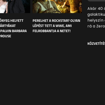
Akár 40 
galaktiku
helyszín
ŐNYEG HELYETT
PERELHET A ROCKSTAR? OLYAN
ÁRTYÁKAT
LÉPÉST TETT A WWE, AMI
rá a Zer
 PALVIN BARBARA
FELROBBANTJA A NETET!
PROUSE
KÖZVETÍTÉ