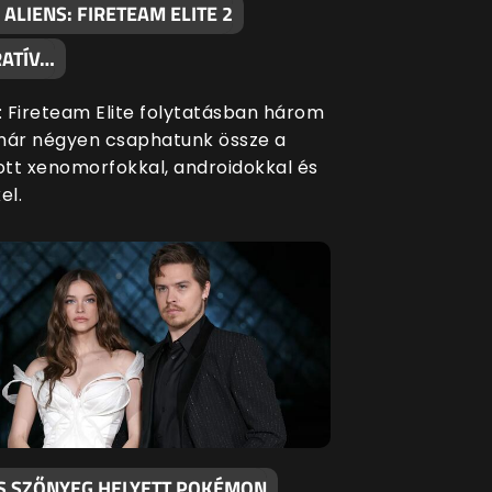
 ALIENS: FIRETEAM ELITE 2
ATÍV…
s: Fireteam Elite folytatásban három
már négyen csaphatunk össze a
tt xenomorfokkal, androidokkal és
el.
S SZŐNYEG HELYETT POKÉMON