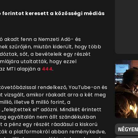
ió forintot keresett a közösségi médiás
ó akadt fenn a Nemzeti Adó- és
k szűrőjén, miután kiderült, hogy több
dóztak, sőt, a bevételeik egy részét
lájára utaltatták, hogy ezzel
az MTI alapján a
444
.
s követőbázissal rendelkező, YouTube-on és
vizsgált, amikor ráakadt arra a két meg
lió, illetve 8 millió forint, a
„felejtettek el” adózni. Mindkét érintett
ólag egyáltalán nem állt szándékukban
nt a pénz egy részét ráadásul a kiskorú
NÉGYEN
ták a platformokról abban reménykedve,