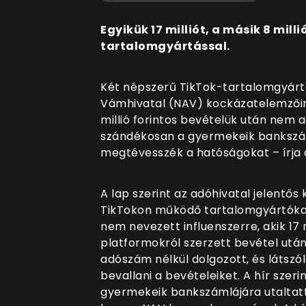
Egyikük 17 milliót, a másik 8 mill
tartalomgyártással.
Két népszerű TikTok-tartalomgyárt
Vámhivatal (NAV) kockázatelemzőine
millió forintos bevételük után nem a
szándékosan a gyermekeik bankszám
megtévesszék a hatóságokat – írja 
A lap szerint az adóhivatal jelentő
TikTokon működő tartalomgyártókat 
nem nevezett influenszerre, akik 17 mil
platformokról szerzett bevétel után 
adószám nélkül dolgozott, és látsz
bevallani a bevételeiket. A hír szeri
gyermekeik bankszámlájára utaltat