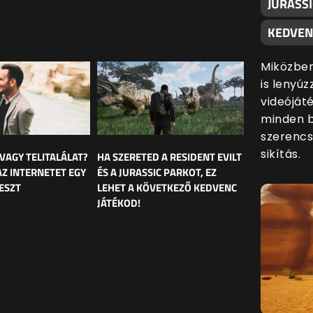
JURASSI
KEDVEN
Miközben
is lenyúz
videóját
minden 
szerencs
sikítás.
 VAGY TELITALÁLAT?
HA SZERETED A RESIDENT EVILT
AZ INTERNETET EGY
ÉS A JURASSIC PARKOT, EZ
ESZT
LEHET A KÖVETKEZŐ KEDVENC
JÁTÉKOD!