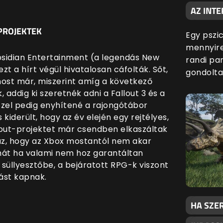
AZ INTE
PROJEKTEK
Egy pszic
mennyire
Obsidian Entertainment (a legendás New
randi par
ezt a hírt végül hivatalosan cáfolták. Sőt,
gondolta
most már, miszerint amíg a következő
, addig ki szeretnék adni a Fallout 3 és a
zzel pedig enyhítené a rajongótábor
 kiderült, hogy az év elején egy rejtélyes,
out-projektet már csendben elkaszáltak
 az, hogy az Xbox mostantól nem akar
ehát ha valami nem hoz garantáltan
a süllyesztőbe, a bejáratott RPG-k viszont
ást kapnak.
HA SZER