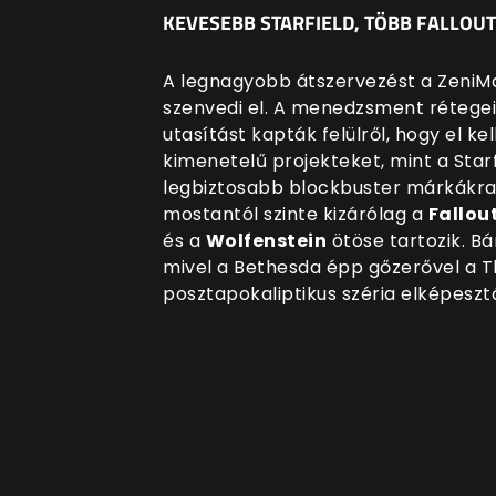
KEVESEBB STARFIELD, TÖBB FALLOUT
A legnagyobb átszervezést a ZeniMa
szenvedi el. A menedzsment rétegeit 
utasítást kapták felülről, hogy el kel
kimenetelű projekteket, mint a Star
legbiztosabb blockbuster márkákra 
mostantól szinte kizárólag a
Fallou
és a
Wolfenstein
ötöse tartozik. Bá
mivel a Bethesda épp gőzerővel a Th
posztapokaliptikus széria elképeszt