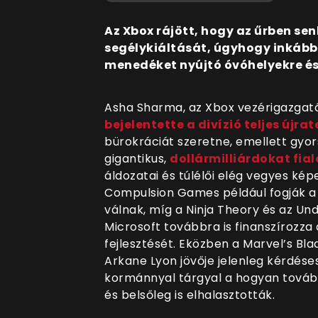
Az Xbox rájött, hogy az űrben senk
segélykiáltását, úgyhogy inkább
menedéket nyújtó óvóhelyekre és 
Asha Sharma, az Xbox vezérigazgatój
bejelentette a divízió teljes újra
bürokráciát szeretne, emellett gyors
gigantikus,
dollármilliárdokat fia
áldozatai és túlélői elég vegyes kép
Compulsion Games például fogják a 
válnak, míg a Ninja Theory és az Un
Microsoft továbbra is finanszírozza
fejlesztését. Eközben a Marvel’s Bla
Arkane Lyon jövője jelenleg kérdés
kormánnyal tárgyal a hogyan tovább
és belsőleg is elhalasztották.