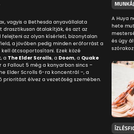
MUNKÁJ
A Huya n
x, vagyis a Bethesda anyavállalata
hete mut
drasztikusan átalakítják, és azt az
mestersé
l felejteni az olyan kísérleti, bizonytalan
és úgy ál
field, a jövőben pedig minden erőforrást a
szórakoz
kell átcsoportosítani. Ezek közé
t
, a
The Elder Scrolls
, a
Doom
, a
Quake
r a Fallout 5 még a kanyarban sincs –
e Elder Scrolls 6-ra koncentrál –, a
ő prioritást élvez a vezetőség szemében.
ÍZLÉSFI