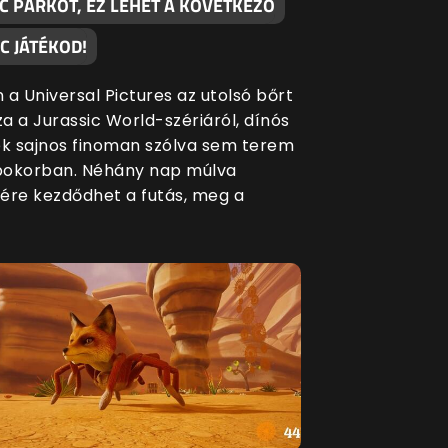
C PARKOT, EZ LEHET A KÖVETKEZŐ
C JÁTÉKOD!
 a Universal Pictures az utolsó bőrt
za a Jurassic World-szériáról, dínós
ék sajnos finoman szólva sem terem
bokorban. Néhány nap múlva
ére kezdődhet a futás, meg a