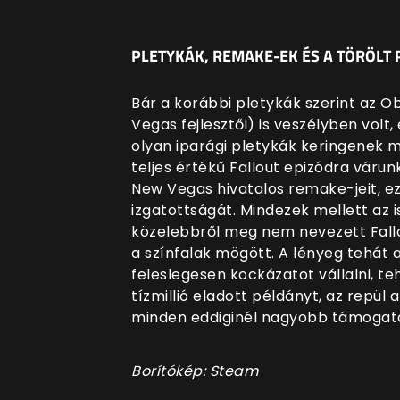
PLETYKÁK, REMAKE-EK ÉS A TÖRÖLT 
Bár a korábbi pletykák szerint az 
Vegas fejlesztői) is veszélyben volt, 
olyan iparági pletykák keringenek 
teljes értékű Fallout epizódra várunk
New Vegas hivatalos remake-jeit, e
izgatottságát. Mindezek mellett az is
közelebbről meg nem nevezett Fall
a színfalak mögött. A lényeg tehát
feleslegesen kockázatot vállalni, t
tízmillió eladott példányt, az repül 
minden eddiginél nagyobb támogat
Borítókép: Steam