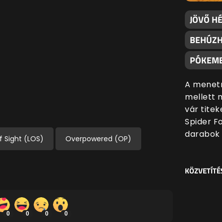
JÖVŐ H
BEHÚZH
PÓKEM
A menetr
mellett 
vár tite
Spider F
darabok 
f Sight (LOS)
Overpowered (OP)
KÖZVETÍTÉ
0
0
0
0