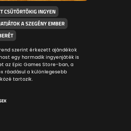
ÉT CSÜTÖRTÖKIG INGYEN
ATJÁTOK A SZEGÉNY EMBER
BERÉT
end szerint érkezett ajándékok
most egy harmadik ingyenjáték is
ket az Epic Games Store-ban, a
ox ráadásul a különlegesebb
közé tartozik.
SEK