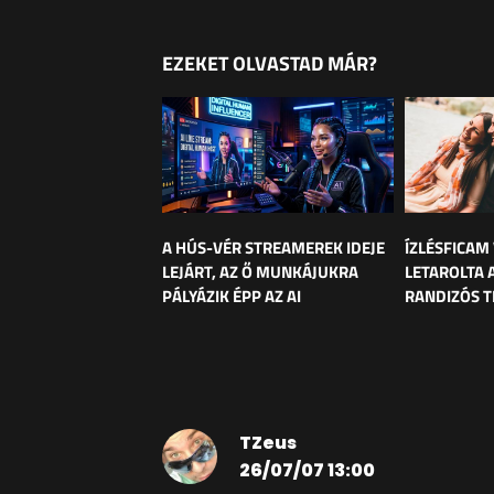
EZEKET OLVASTAD MÁR?
A HÚS-VÉR STREAMEREK IDEJE
ÍZLÉSFICAM
LEJÁRT, AZ Ő MUNKÁJUKRA
LETAROLTA 
PÁLYÁZIK ÉPP AZ AI
RANDIZÓS T
TZeus
26/07/07 13:00