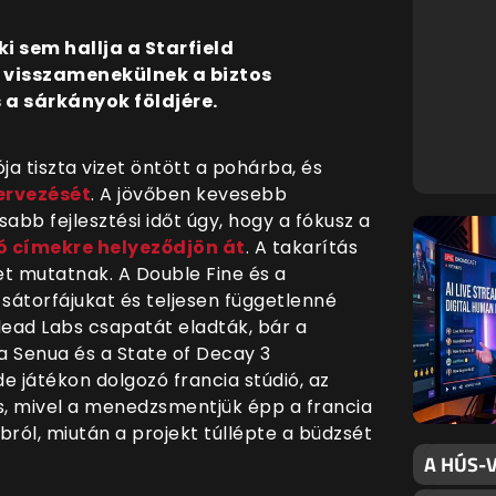
i sem hallja a Starfield
 visszamenekülnek a biztos
a sárkányok földjére.
a tiszta vizet öntött a pohárba, és
tervezését
. A jövőben kevesebb
abb fejlesztési időt úgy, hogy a fókusz a
ló címekre helyeződjön át
. A takarítás
et mutatnak. A Double Fine és a
sátorfájukat és teljesen függetlenné
dead Labs csapatát eladták, bár a
 a Senua és a State of Decay 3
de játékon dolgozó francia stúdió, az
es, mivel a menedzsmentjük épp a francia
ról, miután a projekt túllépte a büdzsét
A HÚS-V