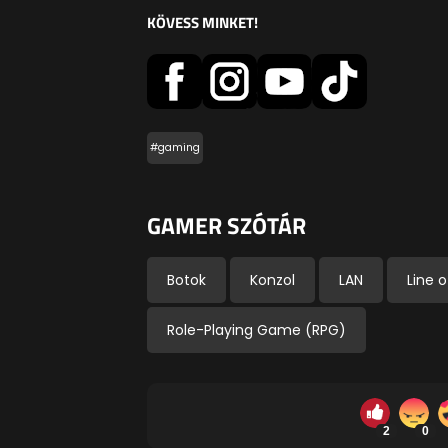
KÖVESS MINKET!
#gaming
GAMER SZÓTÁR
Botok
Konzol
LAN
Line o
Role-Playing Game (RPG)
2
0