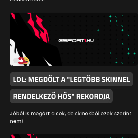
LOL: MEGDŐLT A "LEGTÖBB SKINNEL
RENDELKEZŐ HŐS" REKORDJA
Jóból is megárt a sok, de skinekből ezek szerint
nem!