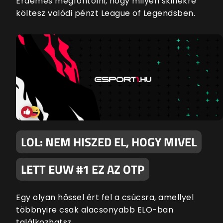
Érdemes megfontolni, hogy milyen skinekre
költesz valódi pénzt League of Legendsben.
LOL: NEM HISZED EL, HOGY MIVEL
LETT EUW #1 EZ AZ OTP
Egy olyan hőssel ért fel a csúcsra, amellyel
többnyire csak alacsonyabb ELO-ban
találkozhatsz.