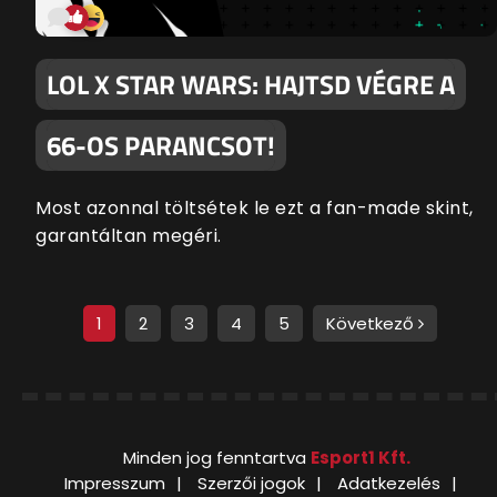
LOL X STAR WARS: HAJTSD VÉGRE A
66-OS PARANCSOT!
Most azonnal töltsétek le ezt a fan-made skint,
garantáltan megéri.
1
2
3
4
5
Következő
Minden jog fenntartva
Esport1 Kft.
Impresszum
Szerzői jogok
Adatkezelés