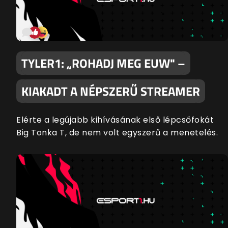
TYLER1: „ROHADJ MEG EUW" –
KIAKADT A NÉPSZERŰ STREAMER
Elérte a legújabb kihívásának első lépcsőfokát
Big Tonka T, de nem volt egyszerű a menetelés.