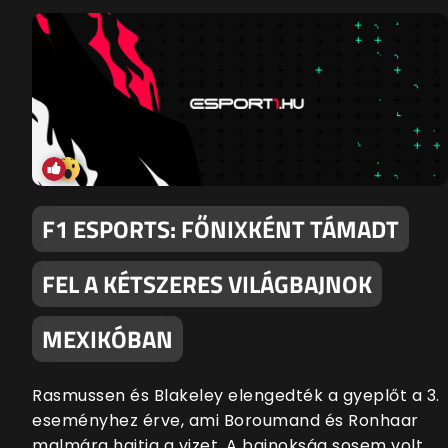
F1 ESPORTS: FŐNIXKÉNT TÁMADT
FEL A KÉTSZERES VILÁGBAJNOK
MEXIKÓBAN
Rasmussen és Blakeley elengedték a gyeplőt a 3.
eseményhez érve, ami Boroumand és Ronhaar
malmára hajtja a vizet. A bajnokság sosem volt