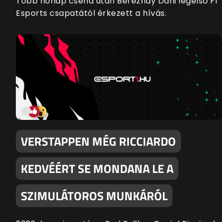
Több hónap csend után Bereznay Dani legelső F1
Esports csapatától érkezett a hívás.
VERSTAPPEN MÉG RICCIARDO
KEDVÉÉRT SE MONDANA LE A
SZIMULÁTOROS MUNKÁRÓL