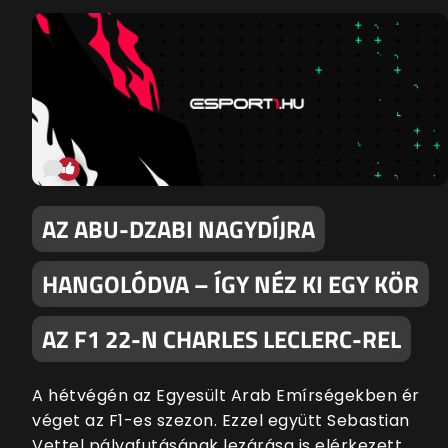
AZ ABU-DZABI NAGYDÍJRA
HANGOLÓDVA – ÍGY NÉZ KI EGY KÖR
AZ F1 22-N CHARLES LECLERC-REL
A hétvégén az Egyesült Arab Emírségekben ér
véget az F1-es szezon. Ezzel együtt Sebastian
Vettel pályafutásának lezárása is elérkezett.