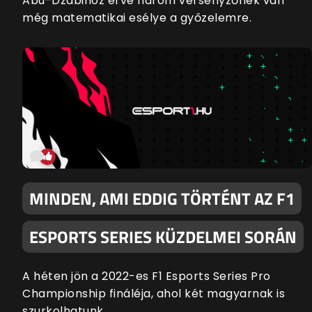
Abu-Dzabihoz érve három versenyzőnek van
még matematikai esélye a győzelemre.
MINDEN, AMI EDDIG TÖRTÉNT AZ F1
ESPORTS SERIES KÜZDELMEI SORÁN
A héten jön a 2022-es F1 Esports Series Pro
Championship fináléja, ahol két magyarnak is
szurkolhatunk.