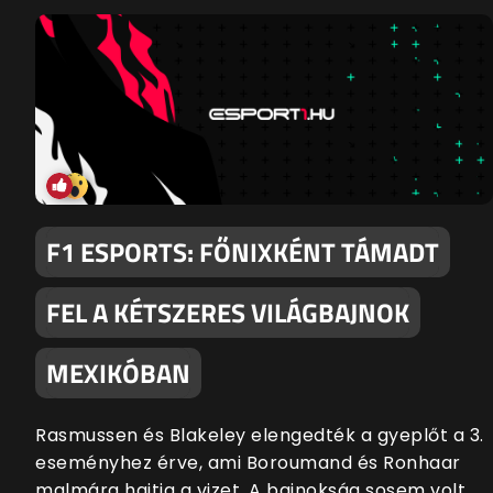
F1 ESPORTS: FŐNIXKÉNT TÁMADT
FEL A KÉTSZERES VILÁGBAJNOK
MEXIKÓBAN
Rasmussen és Blakeley elengedték a gyeplőt a 3.
eseményhez érve, ami Boroumand és Ronhaar
malmára hajtja a vizet. A bajnokság sosem volt