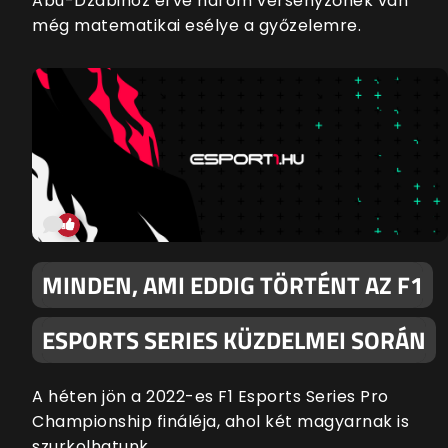
Abu-Dzabihoz érve három versenyzőnek van
még matematikai esélye a győzelemre.
MINDEN, AMI EDDIG TÖRTÉNT AZ F1
ESPORTS SERIES KÜZDELMEI SORÁN
A héten jön a 2022-es F1 Esports Series Pro
Championship fináléja, ahol két magyarnak is
szurkolhatunk.