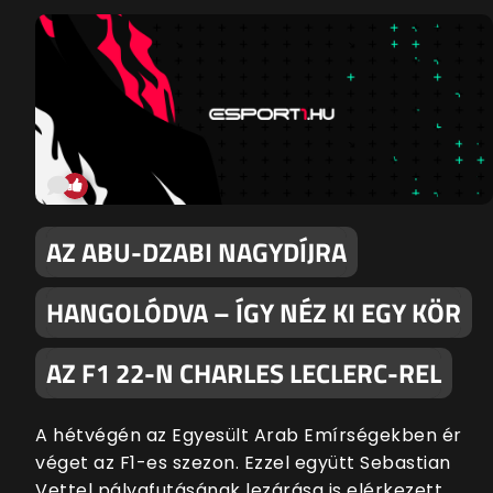
AZ ABU-DZABI NAGYDÍJRA
HANGOLÓDVA – ÍGY NÉZ KI EGY KÖR
AZ F1 22-N CHARLES LECLERC-REL
A hétvégén az Egyesült Arab Emírségekben ér
véget az F1-es szezon. Ezzel együtt Sebastian
Vettel pályafutásának lezárása is elérkezett.