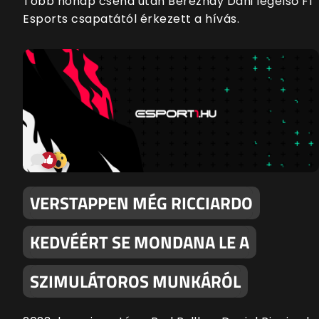
Több hónap csend után Bereznay Dani legelső F1
Esports csapatától érkezett a hívás.
VERSTAPPEN MÉG RICCIARDO
KEDVÉÉRT SE MONDANA LE A
SZIMULÁTOROS MUNKÁRÓL