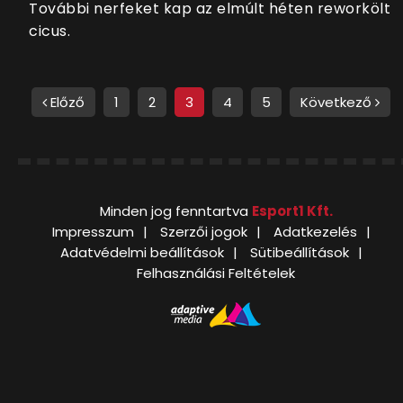
További nerfeket kap az elmúlt héten reworkölt
cicus.
Előző
1
2
3
4
5
Következő
Minden jog fenntartva
Esport1 Kft.
Impresszum
Szerzői jogok
Adatkezelés
Adatvédelmi beállítások
Sütibeállítások
Felhasználási Feltételek