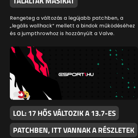
TALÁLTAK MÁSIKAT
Rengeteg a változás a legújabb patchben, a
„legális wallhack” mellett a bindok működéséhez
és a jumpthrowhoz is hozzányúlt a Valve.
LOL: 17 HŐS VÁLTOZIK A 13.7-ES
PATCHBEN, ITT VANNAK A RÉSZLETEK