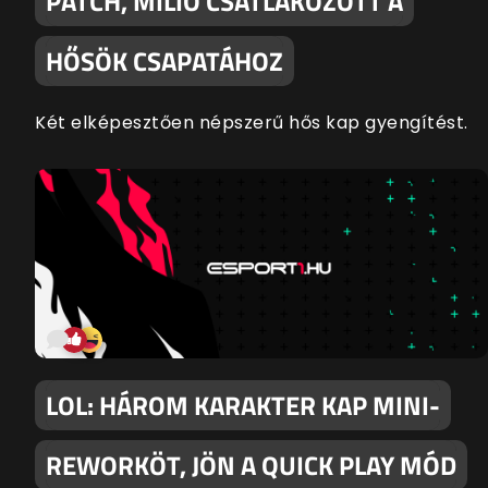
PATCH, MILIO CSATLAKOZOTT A
HŐSÖK CSAPATÁHOZ
Két elképesztően népszerű hős kap gyengítést.
LOL: HÁROM KARAKTER KAP MINI-
REWORKÖT, JÖN A QUICK PLAY MÓD