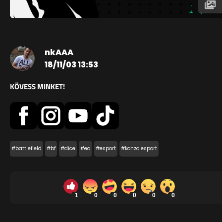
nkAAA
18/11/03 13:53
KÖVESS MINKET!
#battlefield
#bf
#dice
#ea
#esport
#konzolesport
1
0
0
0
0
0