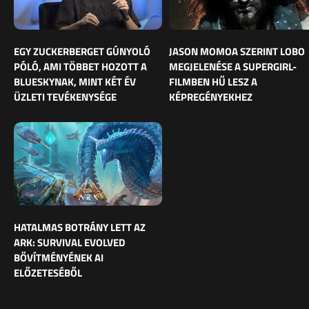
EGY ZUCKERBERGET GÚNYOLÓ
JASON MOMOA SZERINT LOBO
PÓLÓ, AMI TÖBBET HOZOTT A
MEGJELENÉSE A SUPERGIRL-
BLUESKYNAK, MINT KÉT ÉV
FILMBEN HŰ LESZ A
ÜZLETI TEVÉKENYSÉGE
KÉPREGÉNYEKHEZ
HATALMAS BOTRÁNY LETT AZ
ARK: SURVIVAL EVOLVED
BŐVÍTMÉNYÉNEK AI
ELŐZETESÉBŐL