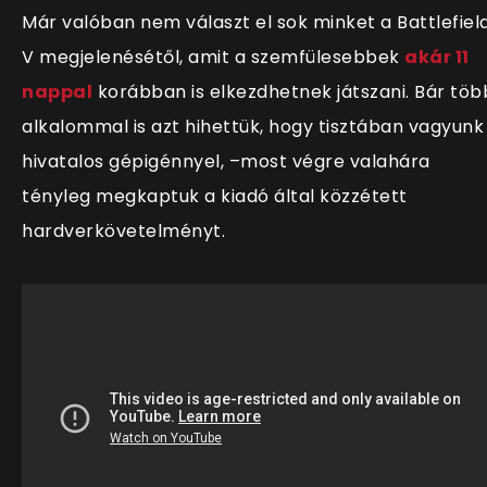
Már valóban nem választ el sok minket a Battlefiel
V megjelenésétől, amit a szemfülesebbek
akár 11
nappal
korábban is elkezdhetnek játszani. Bár töb
alkalommal is azt hihettük, hogy tisztában vagyunk
hivatalos gépigénnyel, –most végre valahára
tényleg megkaptuk a kiadó által közzétett
hardverkövetelményt.