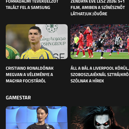
FORRADALMI TÉVÉKIJELZŐT
ZENDAYA ÉVE LESZ 2026: 5+1
TALÁLT FEL A SAMSUNG
FILM, AMIBEN A SZÍNÉSZNŐT
LÁTHATJUK JÖVŐRE
CRISTIANO RONALDÓNAK
ÁLL A BÁL A LIVERPOOL KÖRÜL,
MEGVAN A VÉLEMÉNYE A
SZOBOSZLAIÉKNÁL SZTRÁJKRÓ
MAGYAR FOCISTÁRÓL
SZÓLNAK A HÍREK
GAMESTAR