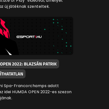
State of Play” videóval, amelyet
az új játéknak szenteltek.
OPEN 2022: BLAZSÁN PATRIK
ÍTHATATLAN
mi Spa-Francorchamps adott
az idei HUMDA OPEN 2022-es szezon
ójának.