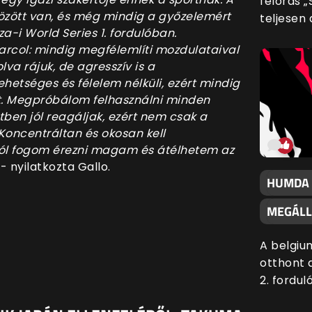
félórás „
özött van, és még mindig a győzelemért
teljesen 
a-i World Series 1. fordulóban.
col: mindig megfélemlíti mozdulataival
lva rájuk, de agresszív is a
hetséges és félelem nélküli, ezért mindig
et. Megpróbálom felhasználni minden
ben jól reagáljak, ezért nem csak a
oncentráltan és okosan kell
ól fogom érezni magam és átélhetem az
- nyilatkozta Gallo.
HUMDA 
MEGÁLL
A belgiu
otthont 
2. fordul