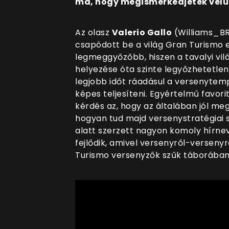
ma, hogy megismerkedjetek velü
Az olasz
Valerio Gallo
(Williams_BR
csapódott be a világ Gran Turismo e
legmeggyőzőbb, hiszen a tavalyi vi
helyezése óta szinte legyőzhetetlen. 
legjobb időt ráadásul a versenytemp
képes teljesíteni. Egyértelmű favori
kérdés az, hogy az általában jól meg
hogyan tud majd versenystratégiai sz
alatt szerzett nagyon komoly hírne
fejlődik, amivel versenyről-verseny
Turismo versenyzők szűk táborában