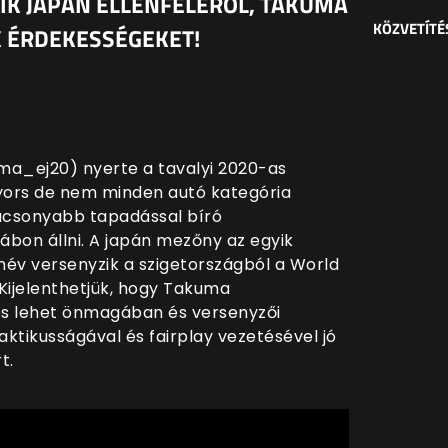
IK JAPÁN ELLENFELÉRŐL, TAKUMA
KÖZVETÍTÉ
 ÉRDEKESSÉGEKET!
a_ej20) nyerte a tavalyi 2020-as
gyors de nem minden autó kategória
alacsonyabb tapadással bíró
ábon állni. A japán mezőny az egyik
név versenyzik a szigetországból a World
Kijelenthetjük, hogy Takuma
s lehet önmagában és versenyzői
ktikusságával és fairplay vezetésével jó
t.