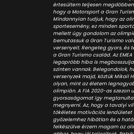
értesültem teljesen megdöbbent
hogy a Motorsport a Gran Turism
Mindannyian tudjuk, hogy az ol
sportesemény, ez minden sportá
mellett úgy gondolom az olimpia
bemutassuk a Gran Turismo való
versenyeit. Rengeteg gyors, és 
a Gran Turismo család. Az EMEA 
legapróbb hiba is megbosszulja 
szinten vannak. Belegondolok, h
versenyzek majd, köztük Mikail H
olyan, mint az életem legnagyo
olimpián. A FIA 2020-as szezon
gyorsaságomat így megtanultam
megnyerni. Az, hogy a tavalyi v
tökéletes motivációs lendületet 
győzelemhez hibátlan és a hatá
felkészülve érzem magam az oli
ahhoz, hogy jól teljesítsek. Patr