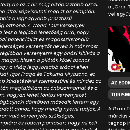
em, de ez a hír még elképesztőbb azzal,
a „Gran 
o által képviselteti magát az olimpián.
vel együ
impia a legnagyobb presztizsű
g otthona. A World Tour versenyek
 lesz a legjobb lehetőség arra, hogy
di potenciálját és magasszínvonalú
tehetséges versenyzőt nevelt ki már most
régióban versenyezni egy óriási kihívás a
magát, hiszen a pilóták közel azonos
ogy a világ leggyorsabb srácai ellen
izal, Igor Fraga és Takuma Miyazono, ez
bb küldetésével szembesülni és mindez az
AZ EDD
 után megtaláltam az önbizalmamat és a
TURISMO
, hogyan lehet fontos versenyeket
ilágbajnoki döntőben második lettem egy
A Gran T
adott ahhoz, hogy mindig nyerni tudjak. A
ron való versenyzés szükséges,
március 
mpiára és tudom pontosan, hogy mi kell
tegnap i
ik egy igazi szakértője ennek a sportnak. A