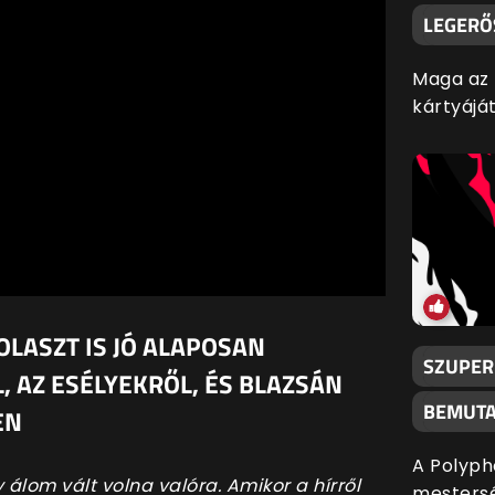
LEGERŐ
Maga az I
kártyáját
LASZT IS JÓ ALAPOSAN
SZUPERI
, AZ ESÉLYEKRŐL, ÉS BLAZSÁN
BEMUTA
EN
A Polyph
 álom vált volna valóra. Amikor a hírről
mestersé