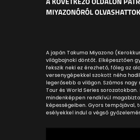
A KÖVETKEZŐ OLDALON PATR
MIYAZONÓRÓL OLVASHATTOK
A japán Takuma Miyazono (Kerokkum
világbajnoki döntőt. Elképesztően 
fekszik neki ez érezhető, főleg az 
versenygépekkel szokott néha hadil
legerősebb a világon. Számos nagy 
Tour és World Series sorozatokban. 
mindenképpen rendkívül magabizto
képességeiben. Gyors tempójával, ta
esélyekkel indul a végső győzelemér