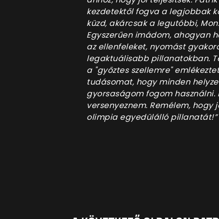
kezdetektől fogva a legjobbak k
küzd, akárcsak a legutóbbi, Monz
Egyszerűen imádom, ahogyan har
az ellenfeleket, nyomást gyakoro
legaktuálisabb pillanatokban. Te
a "győztes szellemre" emlékezt
tudásomat, hogy minden helyzet
gyorsaságom fogom használni. K
versenyeznem. Remélem, hogy j
olimpia egyedülálló pillanatát!”