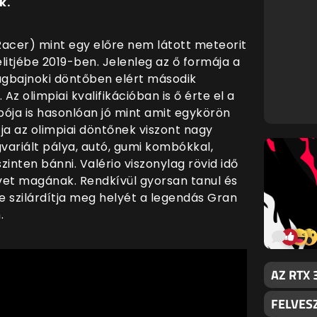
k.
acer) mint egy előre nem látott meteorit
litjébe 2019-ben. Jelenleg az ő formája a
lágbajnoki döntőben elért második
Az olimpiai kvalifikációban is ő érte el a
ója is hasonlóan jó mint amit egykörön
tja az olimpiai döntőnek viszont nagy
variált pálya, autó, gumi kombókkal,
inten bánni. Valério viszonylag rövid idő
vet magának. Rendkívül gyorsan tanul és
re szilárdítja meg helyét a legendás Gran
.
AZ RTX 
FELVESZ