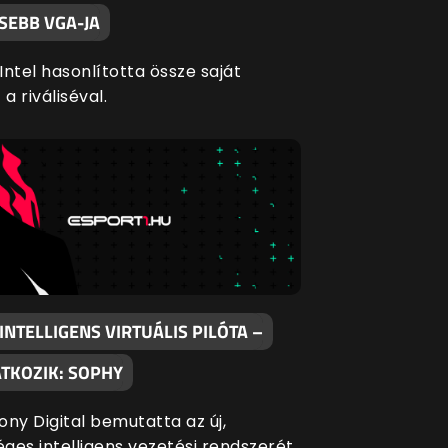
SEBB VGA-JA
ntel hasonlította össze saját
 a riváliséval.
NTELLIGENS VIRTUÁLIS PILÓTA –
TKOZIK: SOPHY
ony Digital bemutatta az új,
ges intelligens vezetési rendszerét,