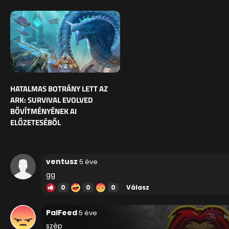
HATALMAS BOTRÁNY LETT AZ
ARK: SURVIVAL EVOLVED
BŐVÍTMÉNYÉNEK AI
ELŐZETESÉBŐL
ventusz
5 éve
gg
0
0
0
Válasz
PalFeed
5 éve
szép