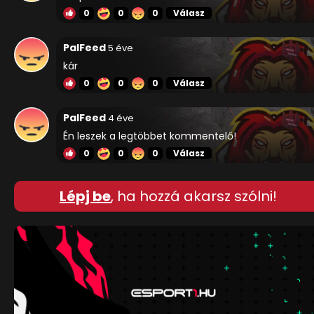
0
0
0
Válasz
PalFeed
5 éve
kár
0
0
0
Válasz
PalFeed
4 éve
Én leszek a legtöbbet kommentelő!
0
0
0
Válasz
Lépj be
, ha hozzá akarsz szólni!