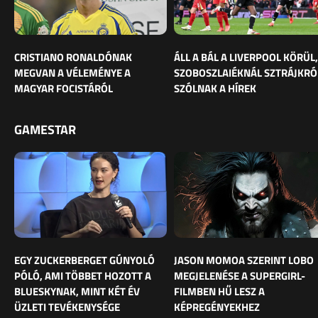
CRISTIANO RONALDÓNAK
ÁLL A BÁL A LIVERPOOL KÖRÜL,
MEGVAN A VÉLEMÉNYE A
SZOBOSZLAIÉKNÁL SZTRÁJKRÓ
MAGYAR FOCISTÁRÓL
SZÓLNAK A HÍREK
GAMESTAR
EGY ZUCKERBERGET GÚNYOLÓ
JASON MOMOA SZERINT LOBO
PÓLÓ, AMI TÖBBET HOZOTT A
MEGJELENÉSE A SUPERGIRL-
BLUESKYNAK, MINT KÉT ÉV
FILMBEN HŰ LESZ A
ÜZLETI TEVÉKENYSÉGE
KÉPREGÉNYEKHEZ