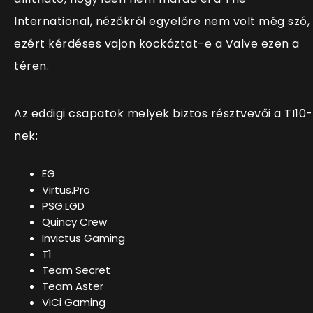
International, nézőkről egyelőre nem volt még szó,
ezért kérdéses vajon kockáztat-e a Valve ezen a
téren.
Az eddigi csapatok melyek biztos résztvevői a TI10-
nek:
EG
Virtus.Pro
PSG.LGD
Quincy Crew
Invictus Gaming
T1
Team Secret
Team Aster
ViCi Gaming