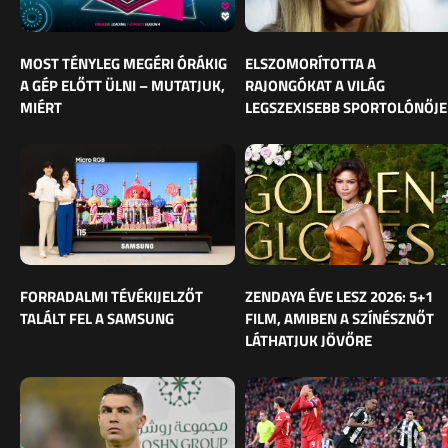
MOST TÉNYLEG MEGÉRI ÓRÁKIG
ELSZOMORÍTOTTA A
A GÉP ELŐTT ÜLNI – MUTATJUK,
RAJONGÓKAT A VILÁG
MIÉRT
LEGSZEXISEBB SPORTOLÓNŐJE
FORRADALMI TÉVÉKIJELZŐT
ZENDAYA ÉVE LESZ 2026: 5+1
TALÁLT FEL A SAMSUNG
FILM, AMIBEN A SZÍNÉSZNŐT
LÁTHATJUK JÖVŐRE