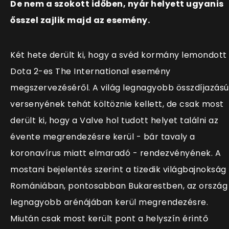
De nem a szokott időben, nyár helyett ugyanis
ősszel zajlik majd az esemény.
Két hete derült ki, hogy a svéd kormány lemondott
Dota 2-es The International esemény
megszervezéséről. A világ legnagyobb összdíjazású
versenyének tehát költöznie kellett, de csak most
derült ki, hogy a Valve hol tudott helyet találni az
évente megrendezésre kerül - bár tavaly a
koronavírus miatt elmaradó - rendezvényének. A
mostani bejelentés szerint a tizedik világbajnokság
Romániában, pontosabban Bukarestben, az ország
legnagyobb arénájában kerül megrendezésre.
Miután csak most került pont a helyszín érintő