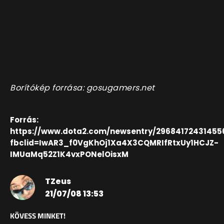
Borítókép forrása: gosugamers.net
Forrás:
https://www.dota2.com/newsentry/29684172431455
fbclid=IwAR3_f0VgKhOj1Xa4X3CQMRIfRtxUy1HCJZ-
IMUaMq52Z1K4vxPONelOisxM
TZeus
21/07/08 13:53
KÖVESS MINKET!