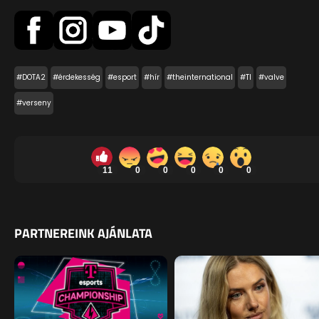
#DOTA2
#érdekesség
#esport
#hír
#theinternational
#TI
#valve
#verseny
11
0
0
0
0
0
PARTNEREINK AJÁNLATA