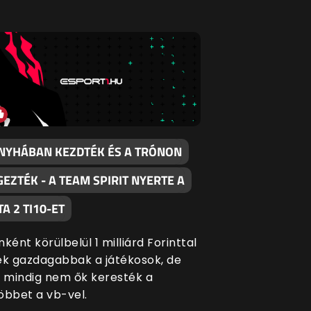
NYHÁBAN KEZDTÉK ÉS A TRÓNON
EZTÉK - A TEAM SPIRIT NYERTE A
A 2 TI10-ET
nként körülbelül 1 milliárd Forinttal
ek gazdagabbak a játékosok, de
mindig nem ők keresték a
öbbet a vb-vel.