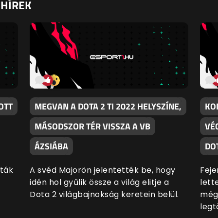
 HÍREK
OTT
MEGVAN A DOTA 2 TI 2022 HELYSZÍNE,
KO
MÁSODSZOR TÉR VISSZA A VB
VÉG
ÁZSIÁBA
DOT
dták
A svéd Majorön jelentették be, hogy
Feje
idén hol gyűlik össze a világ elitje a
lett
Dota 2 világbajnokság keretein belül.
még 
legt