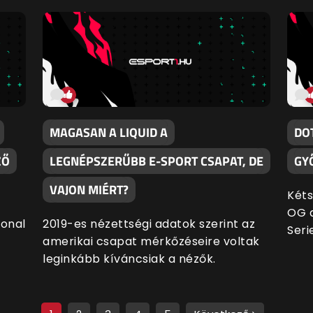
MAGASAN A LIQUID A
DO
ZŐ
LEGNÉPSZERŰBB E-SPORT CSAPAT, DE
GY
VAJON MIÉRT?
Kéts
OG a
ional
2019-es nézettségi adatok szerint az
Seri
amerikai csapat mérkőzéseire voltak
leginkább kíváncsiak a nézők.