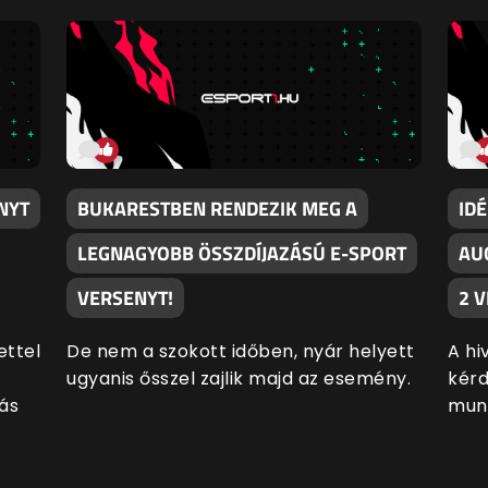
NYT
BUKARESTBEN RENDEZIK MEG A
ID
LEGNAGYOBB ÖSSZDÍJAZÁSÚ E-SPORT
AU
VERSENYT!
2 
ettel
De nem a szokott időben, nyár helyett
A hi
ugyanis ősszel zajlik majd az esemény.
kérd
ás
munk