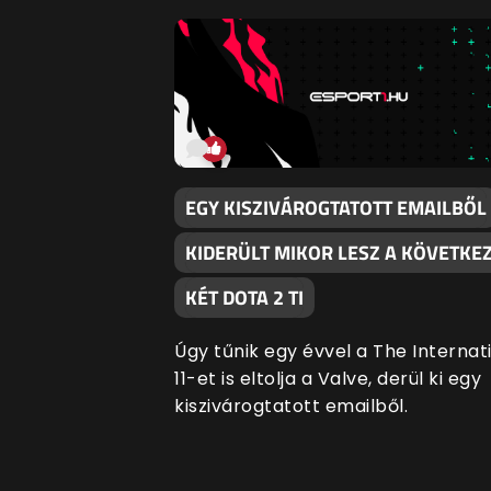
EGY KISZIVÁROGTATOTT EMAILBŐL
KIDERÜLT MIKOR LESZ A KÖVETKE
KÉT DOTA 2 TI
Úgy tűnik egy évvel a The Internat
11-et is eltolja a Valve, derül ki egy
kiszivárogtatott emailből.