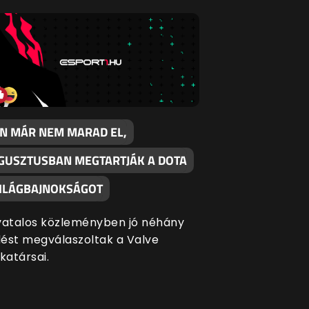
ÉN MÁR NEM MARAD EL,
GUSZTUSBAN MEGTARTJÁK A DOTA
VILÁGBAJNOKSÁGOT
vatalos közleményben jó néhány
ést megválaszoltak a Valve
atársai.