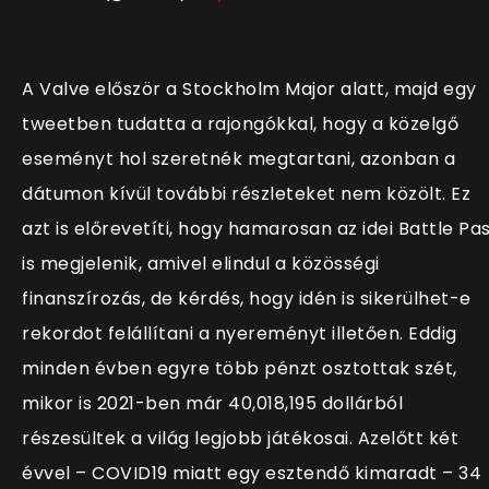
A Valve először a Stockholm Major alatt, majd egy
tweetben tudatta a rajongókkal, hogy a közelgő
eseményt hol szeretnék megtartani, azonban a
dátumon kívül további részleteket nem közölt. Ez
azt is előrevetíti, hogy hamarosan az idei Battle Pa
is megjelenik, amivel elindul a közösségi
finanszírozás, de kérdés, hogy idén is sikerülhet-e
rekordot felállítani a nyereményt illetően. Eddig
minden évben egyre több pénzt osztottak szét,
mikor is 2021-ben már 40,018,195 dollárból
részesültek a világ legjobb játékosai. Azelőtt két
évvel – COVID19 miatt egy esztendő kimaradt – 34