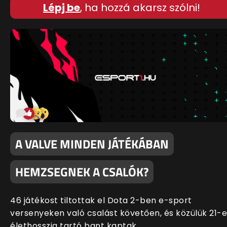
Lépj be
, ha hozzá akarsz szólni!
A VALVE MINDEN JÁTÉKÁBAN
HEMZSEGNEK A CSALÓK?
46 játékost tiltottak el Dota 2-ben e-sport
versenyeken való csalást követően, és közülük 21-
élethosszig tartó bant kaptak.