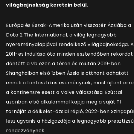
világbajnokság keretein belül.
Európa és Észak-Amerika után visszatér Ázsiába a
Dota 2 The International, a világ legnagyobb
nyereményalapjával rendelkező világbajnoksága. A
2011-es indulása óta minden esztendőben rekordot
döntött a vb ezen a téren és miután 2019-ben
Shanghaiban első ízben Ázsia is otthont adhatott
ennek a fantasztikus eseménynek, most újfent erre
a kontinensre esett a Valve választása. Ezúttal
azonban első alkalommal kapja meg a saját TI
tornáját a délkelet-ázsiai régió, 2022-ben Szingapú
lesz ugyanis a házigazdája a legnagyobb presztízsű
rendezvénynek.