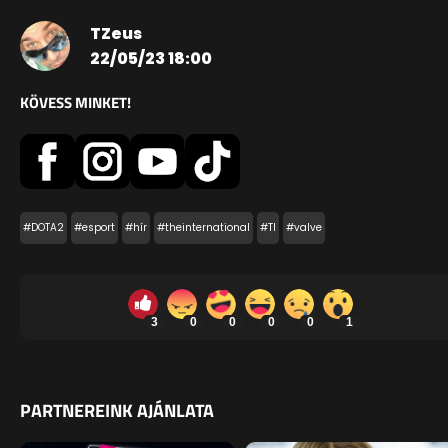
TZeus
22/05/23 18:00
KÖVESS MINKET!
#DOTA2
#esport
#hír
#theinternational
#TI
#valve
3
0
0
0
0
1
PARTNEREINK AJÁNLATA