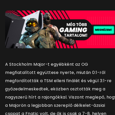
A Stockholm Major-t egyébként az OG
megfiatalított együttese nyerte, miután 0:1-ről
megfordították a TSM elleni finálét és végül 3:1-re
győzedelmeskedtek, eközben osztották meg a
nagyszerű hírt a rajongókkal. Viszont meglepő, hog
a Majorön a legjobban szereplő délkelet-ázsiai
csapat a Fnatic volt, de ők is csak a 7-8. helyen