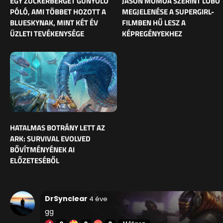
EGY ZUCKERBERGET GÚNYOLÓ
JASON MOMOA SZERINT LOBO
PÓLÓ, AMI TÖBBET HOZOTT A
MEGJELENÉSE A SUPERGIRL-
BLUESKYNAK, MINT KÉT ÉV
FILMBEN HŰ LESZ A
ÜZLETI TEVÉKENYSÉGE
KÉPREGÉNYEKHEZ
HATALMAS BOTRÁNY LETT AZ
ARK: SURVIVAL EVOLVED
BŐVÍTMÉNYÉNEK AI
ELŐZETESÉBŐL
DrSynclear
4 éve
gg