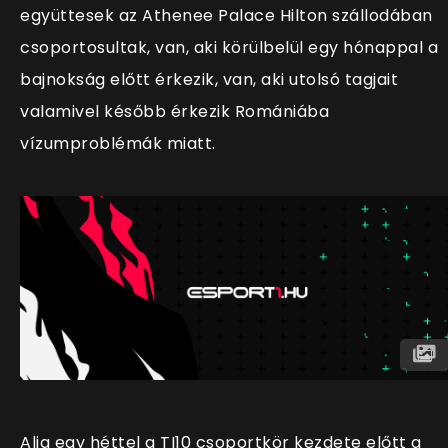
együttesek az Athenee Palace Hilton szállodában
csoportosultak, van, aki körülbelül egy hónappal a
bajnokság előtt érkezik, van, aki utolsó tagjait
valamivel később érkezik Romániába
vízumproblémák miatt.
Alig egy héttel a TI10 csoportkör kezdete előtt a