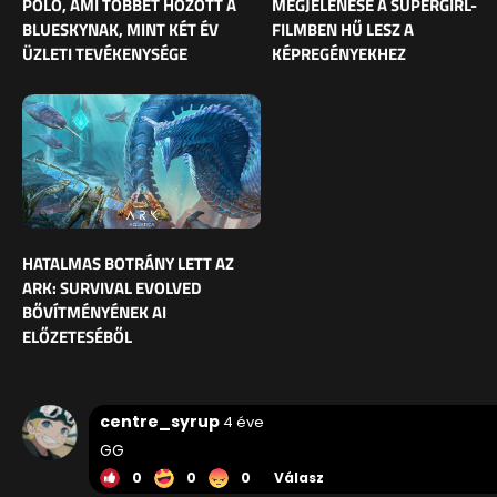
PÓLÓ, AMI TÖBBET HOZOTT A
MEGJELENÉSE A SUPERGIRL-
BLUESKYNAK, MINT KÉT ÉV
FILMBEN HŰ LESZ A
ÜZLETI TEVÉKENYSÉGE
KÉPREGÉNYEKHEZ
HATALMAS BOTRÁNY LETT AZ
ARK: SURVIVAL EVOLVED
BŐVÍTMÉNYÉNEK AI
ELŐZETESÉBŐL
centre_syrup
4 éve
GG
0
0
0
Válasz