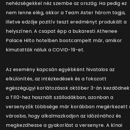
nehézségekkel néz szembe az ország. Ha pedig ez
nem lenne elég, akkor a Team Aster három tagja,
illetve edzője pozitív teszt eredményt produkált a
helyszínen. A csapat épp a bukaresti Athenee
Palace Hilto hotelben bootcampelt már, amikor
kimutatták náluk a COVID-19-et.
Az esemény kapcsán egyébként hivatalos az
elkülönítés, az intézkedések és a fokozott
egészégügyi korlátozások október 3-án kezdődnek
a TI10-hez használt szállodákban, azonban a
versenyzők többsége már korábban megérkezett 
városba, hogy alkalmazkodjon az időzónához és
megkezdhesse a gyakorlást a versenyre. A kínai