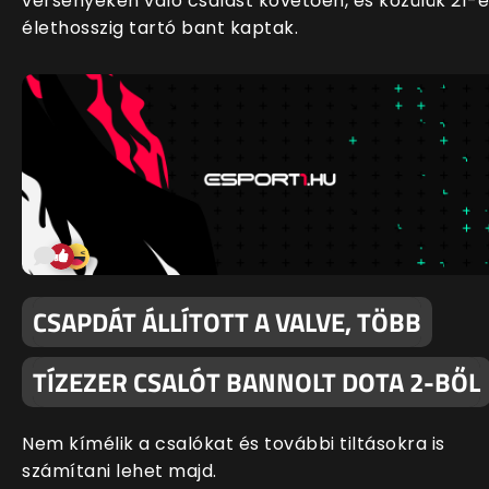
versenyeken való csalást követően, és közülük 21-
élethosszig tartó bant kaptak.
CSAPDÁT ÁLLÍTOTT A VALVE, TÖBB
TÍZEZER CSALÓT BANNOLT DOTA 2-BŐL
Nem kímélik a csalókat és további tiltásokra is
számítani lehet majd.