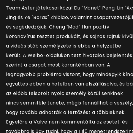
Team Aster játékosai közül Du "Monet" Peng, Lin "Xx
Jing és Ye "Borax" Zhibiao, valamint csapatvezetőjü
és segédedzőjük, Cheng "Mad" Han pozitív
koronavírus tesztet produkált, és sajnos rajtuk kívü
a videós stáb személyzete is ebbe a helyzetbe
került. A Weibo-oldalukon tett hivatalos bejelentés
szerint a csapat most karanténban van. A
legnagyobb probléma viszont, hogy mindegyik kína
együttes ebben a hotelben van elszállásolva, és bá
az előbb felsorolt nyolc személy közül senkinek
nincs semmiféle tünete, mégis fennállhat a veszély
hogy tovább adhatták a fertőzést a többieknek.
Egyelőre a Valve nem kommentálta az esetet, és
továbbra is úgy tudni, hogy a TI10 menetrendszerin