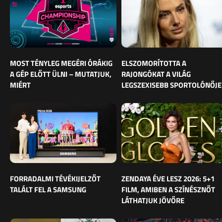
MOST TÉNYLEG MEGÉRI ÓRÁKIG
ELSZOMORÍTOTTA A
A GÉP ELŐTT ÜLNI – MUTATJUK,
RAJONGÓKAT A VILÁG
MIÉRT
LEGSZEXISEBB SPORTOLÓNŐJE
FORRADALMI TÉVÉKIJELZŐT
ZENDAYA ÉVE LESZ 2026: 5+1
TALÁLT FEL A SAMSUNG
FILM, AMIBEN A SZÍNÉSZNŐT
LÁTHATJUK JÖVŐRE