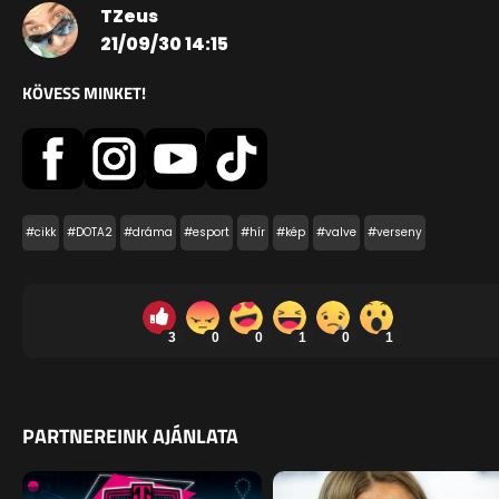
TZeus
21/09/30 14:15
KÖVESS MINKET!
#cikk
#DOTA2
#dráma
#esport
#hír
#kép
#valve
#verseny
3
0
0
1
0
1
PARTNEREINK AJÁNLATA