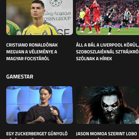
CRISTIANO RONALDÓNAK
ÁLL A BÁL A LIVERPOOL KÖRÜL,
MEGVAN A VÉLEMÉNYE A
SZOBOSZLAIÉKNÁL SZTRÁJKRÓ
MAGYAR FOCISTÁRÓL
SZÓLNAK A HÍREK
GAMESTAR
EGY ZUCKERBERGET GÚNYOLÓ
JASON MOMOA SZERINT LOBO