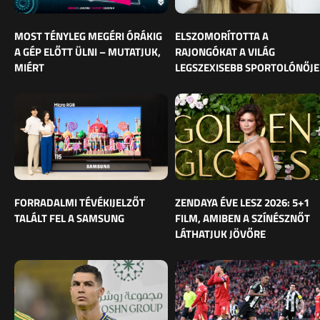
MOST TÉNYLEG MEGÉRI ÓRÁKIG
ELSZOMORÍTOTTA A
A GÉP ELŐTT ÜLNI – MUTATJUK,
RAJONGÓKAT A VILÁG
MIÉRT
LEGSZEXISEBB SPORTOLÓNŐJE
FORRADALMI TÉVÉKIJELZŐT
ZENDAYA ÉVE LESZ 2026: 5+1
TALÁLT FEL A SAMSUNG
FILM, AMIBEN A SZÍNÉSZNŐT
LÁTHATJUK JÖVŐRE