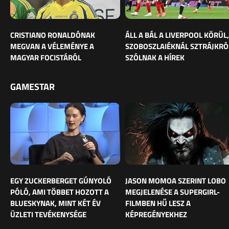
CRISTIANO RONALDÓNAK
ÁLL A BÁL A LIVERPOOL KÖRÜL,
MEGVAN A VÉLEMÉNYE A
SZOBOSZLAIÉKNÁL SZTRÁJKRÓ
MAGYAR FOCISTÁRÓL
SZÓLNAK A HÍREK
GAMESTAR
EGY ZUCKERBERGET GÚNYOLÓ
JASON MOMOA SZERINT LOBO
PÓLÓ, AMI TÖBBET HOZOTT A
MEGJELENÉSE A SUPERGIRL-
BLUESKYNAK, MINT KÉT ÉV
FILMBEN HŰ LESZ A
ÜZLETI TEVÉKENYSÉGE
KÉPREGÉNYEKHEZ