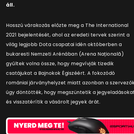
áll.
Hosszú várakozás előzte meg a The International
2021 bejelentését, ahol az eredeti tervek szerint a
világ legjobb Dota csapatai idén októberben a
bukaresti Nemzeti Arénában (Arena Națională)
gyűltek volna össze, hogy megvívják tizedik
csatájukat a Bajnokok Égiszéért. A fokozódó
romániai járványhelyzet miatt azonban a szervező
úgy döntötték, hogy megszüntetik a jegyeladásokat
és visszatérítik a vásárolt jegyek árát.