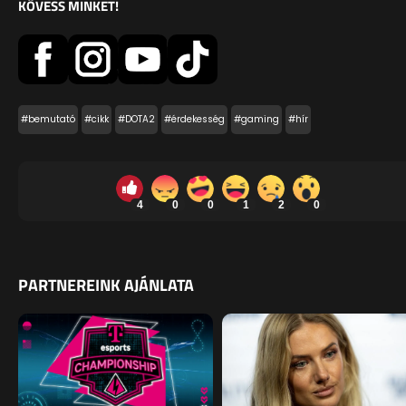
KÖVESS MINKET!
#bemutató
#cikk
#DOTA2
#érdekesség
#gaming
#hír
4
0
0
1
2
0
PARTNEREINK AJÁNLATA