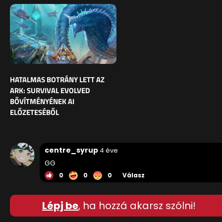
HATALMAS BOTRÁNY LETT AZ
ARK: SURVIVAL EVOLVED
BŐVÍTMÉNYÉNEK AI
ELŐZETESÉBŐL
centre_syrup
4 éve
GG
0
0
0
Válasz
Lépj be
, ha hozzá akarsz szólni!