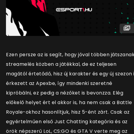
Ezen persze az is segít, hogy jóval többen játszana
streamelés közben a játékkal, de ez teljesen
magától értetődő, hisz új karakter és egy új szezon 
érkezett az Apexbe, így mindenki szeretné
kipróbálni, ez pedig a nézőket is bevonzza. Elég
előkelő helyet ért el akkor is, ha nem csak a Battle
Royale-okhoz hasonlítjuk, hisz 5-ént zárt. Csak az
egyértelműen első Just Chatting kategória és az
örök népszerű LoL, CS:GO és GTA V verte meg az