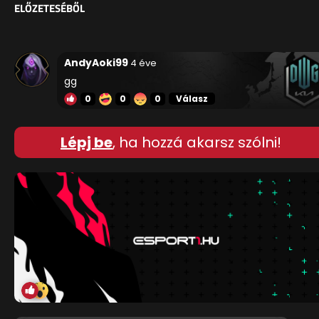
ELŐZETESÉBŐL
AndyAoki99
4 éve
gg
0
0
0
Válasz
Lépj be
, ha hozzá akarsz szólni!