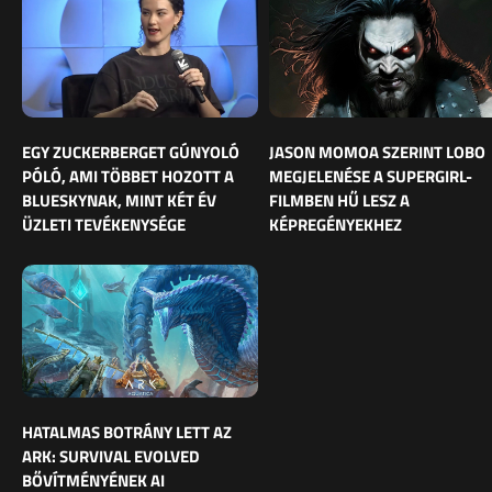
EGY ZUCKERBERGET GÚNYOLÓ
JASON MOMOA SZERINT LOBO
PÓLÓ, AMI TÖBBET HOZOTT A
MEGJELENÉSE A SUPERGIRL-
BLUESKYNAK, MINT KÉT ÉV
FILMBEN HŰ LESZ A
ÜZLETI TEVÉKENYSÉGE
KÉPREGÉNYEKHEZ
HATALMAS BOTRÁNY LETT AZ
ARK: SURVIVAL EVOLVED
BŐVÍTMÉNYÉNEK AI