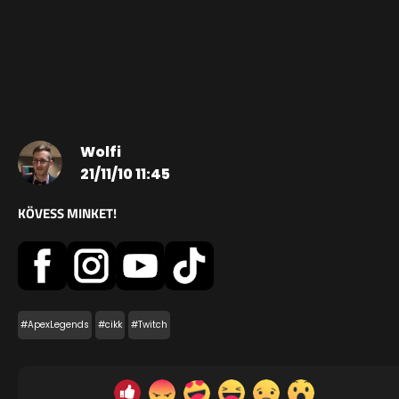
Wolfi
21/11/10 11:45
KÖVESS MINKET!
#ApexLegends
#cikk
#Twitch