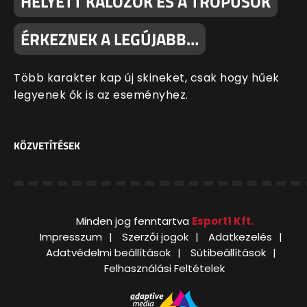
HELYETT KALÓZOK ÉS A TRÓPUSOK
ÉRKEZNEK A LEGÚJABB…
Több karakter kap új skineket, csak hogy hűek
legyenek ők is az eseményhez.
KÖZVETÍTÉSEK
Minden jog fenntartva
Esport1 Kft.
Impresszum
Szerzői jogok
Adatkezelés
Adatvédelmi beállítások
Sütibeállítások
Felhasználási Feltételek