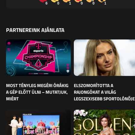
6
0
1
0
0
1
PARTNEREINK AJÁNLATA
MOST TÉNYLEG MEGÉRI ÓRÁKIG
ELSZOMORÍTOTTA A
A GÉP ELŐTT ÜLNI – MUTATJUK,
RAJONGÓKAT A VILÁG
MIÉRT
LEGSZEXISEBB SPORTOLÓNŐJE