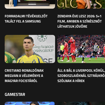
FORRADALMI TÉVÉKIJELZŐT
ZENDAYA ÉVE LESZ 2026: 5+1
TALÁLT FEL A SAMSUNG
FILM, AMIBEN A SZÍNÉSZNŐT
LÁTHATJUK JÖVŐRE
CRISTIANO RONALDÓNAK
ÁLL A BÁL A LIVERPOOL KÖRÜL,
MEGVAN A VÉLEMÉNYE A
SZOBOSZLAIÉKNÁL SZTRÁJKRÓ
MAGYAR FOCISTÁRÓL
SZÓLNAK A HÍREK
GAMESTAR