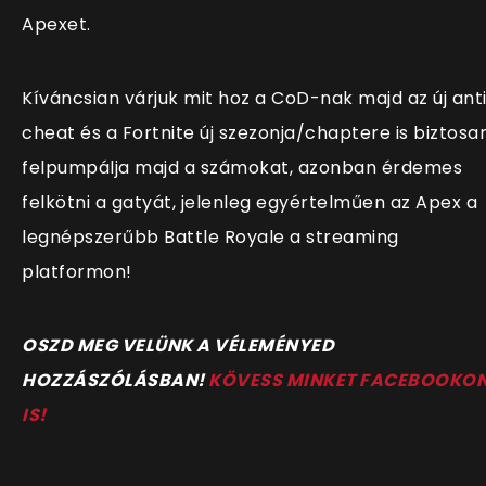
Apexet.
Kíváncsian várjuk mit hoz a CoD-nak majd az új ant
cheat és a Fortnite új szezonja/chaptere is biztosa
felpumpálja majd a számokat, azonban érdemes
felkötni a gatyát, jelenleg egyértelműen az Apex a
legnépszerűbb Battle Royale a streaming
platformon!
OSZD MEG VELÜNK A VÉLEMÉNYED
HOZZÁSZÓLÁSBAN!
KÖVESS MINKET FACEBOOKO
IS!