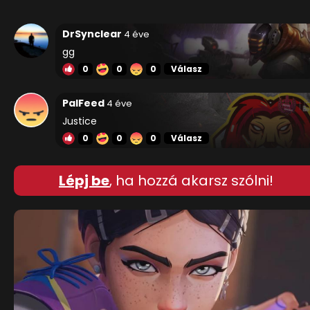
DrSynclear
4 éve
gg
0
0
0
Válasz
PalFeed
4 éve
Justice
0
0
0
Válasz
Lépj be
, ha hozzá akarsz szólni!