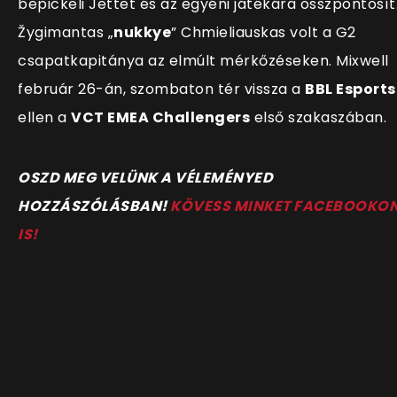
bepickeli Jettet és az egyéni játékára összpontosít
Žygimantas „
nukkye
” Chmieliauskas volt a G2
csapatkapitánya az elmúlt mérkőzéseken. Mixwell
február 26-án, szombaton tér vissza a
BBL Esports
ellen a
VCT EMEA Challengers
első szakaszában.
O
SZD MEG VELÜNK A VÉLEMÉNYED
HOZZÁSZÓLÁSBAN!
KÖVESS MINKET FACEBOOKO
IS!