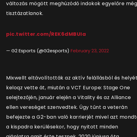
változás mögött meghúzódó indokok egyelőre mé
tisztázatlanok.
pic.twitter.com/REK6dMBUIa
— G2 Esports (@G2esports)
February 23, 2022
Mixwellt eltávolították az aktív felállásból és helyé
keloqz vette át, miután a VCT Europe: Stage One
selejtezőjén, január elején a Vitality és az Alliance
ellen vereséget szenvedtek. Úgy tűnt a veterán
befejezte a G2-ban való karrierjét mivel azt mondt
a kispadra kerülésekor, hogy nyitott minden
ajánlatra amit érte tesznek. 2020 júniusa óta