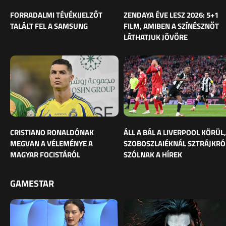
FORRADALMI TÉVÉKIJELZŐT
ZENDAYA ÉVE LESZ 2026: 5+1
TALÁLT FEL A SAMSUNG
FILM, AMIBEN A SZÍNÉSZNŐT
LÁTHATJUK JÖVŐRE
CRISTIANO RONALDÓNAK
ÁLL A BÁL A LIVERPOOL KÖRÜL,
MEGVAN A VÉLEMÉNYE A
SZOBOSZLAIÉKNÁL SZTRÁJKRÓ
MAGYAR FOCISTÁRÓL
SZÓLNAK A HÍREK
GAMESTAR