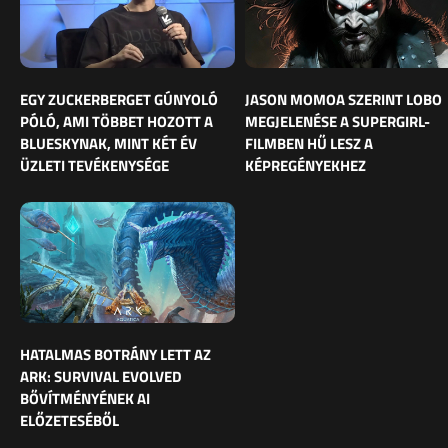
EGY ZUCKERBERGET GÚNYOLÓ
JASON MOMOA SZERINT LOBO
PÓLÓ, AMI TÖBBET HOZOTT A
MEGJELENÉSE A SUPERGIRL-
BLUESKYNAK, MINT KÉT ÉV
FILMBEN HŰ LESZ A
ÜZLETI TEVÉKENYSÉGE
KÉPREGÉNYEKHEZ
HATALMAS BOTRÁNY LETT AZ
ARK: SURVIVAL EVOLVED
BŐVÍTMÉNYÉNEK AI
ELŐZETESÉBŐL