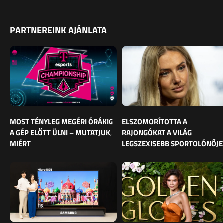
PARTNEREINK AJÁNLATA
MOST TÉNYLEG MEGÉRI ÓRÁKIG
ELSZOMORÍTOTTA A
A GÉP ELŐTT ÜLNI – MUTATJUK,
RAJONGÓKAT A VILÁG
MIÉRT
LEGSZEXISEBB SPORTOLÓNŐJE