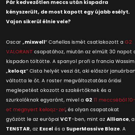
Pár kedvezőtlen meccs után kispadra
kényszerült, de most kapott egy újabb esélyt.
Vajon sikerül élnie vele?
Oscar „
mixwell
” Cañellas ismét csatlakozott a
G2
VALORANT
csapatához, miután az elmúlt 30 napot 
kispadon töltötte.
A spanyol profi a francia Wassim
„
keloqz
” Cista helyét veszi át, aki először januárba
váltotta le őt. A roster megváltoztatása óriási
meglepetést okozott a szakértőknek és a
szurkolóknak egyaránt, mivel a
G2
11 meccséből 10
et megnyert keloqz-zel
, és olyan csapatokat
győzött le az európai
VCT
-ben, mint az
Alliance
, a
TENSTAR
, az
Excel
és a
SuperMassive Blaze
. A