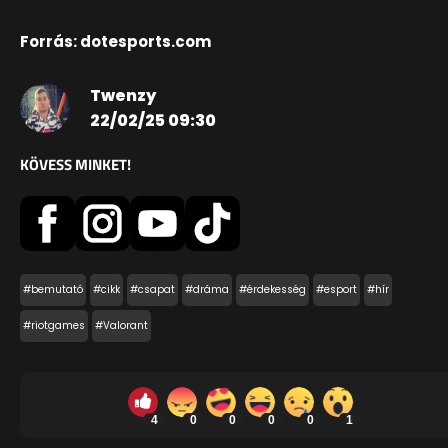
Forrás: dotesports.com
Twenzy
22/02/25 09:30
KÖVESS MINKET!
#bemutató
#cikk
#csapat
#dráma
#érdekesség
#esport
#hír
#riotgames
#Valorant
4
0
0
0
0
1