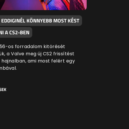
 EDDIGINÉL KÖNNYEBB MOST KÉST
I A CS2-BEN
 '56-os forradalom kitörését
k, a Valve meg új CS2 frissítést
i hajnalban, ami most felért egy
bával.
SEK