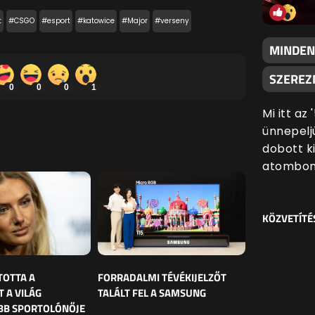
t
#CSGO
#esport
#katowice
#Major
#verseny
MINDEN
SZEREZN
0
0
0
1
Mi itt az
ünnepeljü
dobott k
atombom
KÖZVETÍTÉ
TOTTA A
FORRADALMI TÉVÉKIJELZŐT
 A VILÁG
TALÁLT FEL A SAMSUNG
BB SPORTOLÓNŐJE