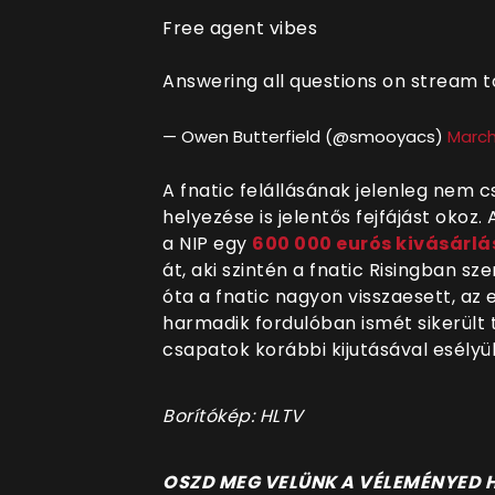
Free agent vibes
Answering all questions on stream 
— Owen Butterfield (@smooyacs)
March
A fnatic felállásának jelenleg nem 
helyezése is jelentős fejfájást okoz
a NIP egy
600 000 eurós kivásárlás
át, aki szintén a fnatic Risingban sz
óta a fnatic nagyon visszaesett, az 
harmadik fordulóban ismét sikerült 
csapatok korábbi kijutásával esélyük
Borítókép: HLTV
OSZD MEG VELÜNK A VÉLEMÉNYED