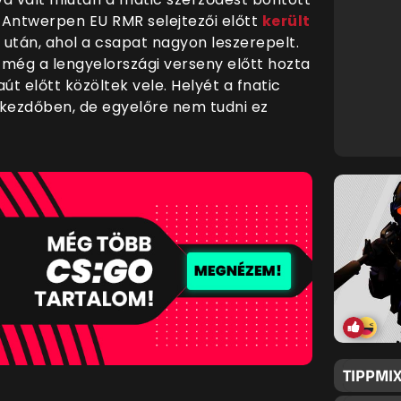
r Antwerpen EU RMR selejtezői előtt
került
 után, ahol a csapat nagyon leszerepelt.
 még a lengyelországi verseny előtt hozta
út előtt közöltek vele. Helyét a fnatic
a kezdőben, de egyelőre nem tudni ez
TIPPMIX