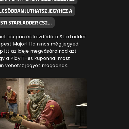
LCSÓBBAN JUTHATSZ JEGYHEZ A
STI STARLADDER CS2…
ét csupán és kezdődik a StarLadder
pest Major! Ha nincs még jegyed,
p itt az ideje megvásárolnod azt,
ogy a PlayIT-es kuponnal most
n vehetsz jegyet magadnak.