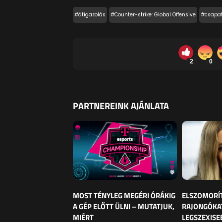
#átigazolás
#Counter-strike: Global Offensive
#csapa
2
0
PARTNEREINK AJÁNLATA
MOST TÉNYLEG MEGÉRI ÓRÁKIG
ELSZOMORÍ
A GÉP ELŐTT ÜLNI – MUTATJUK,
RAJONGÓKAT
MIÉRT
LEGSZEXISE