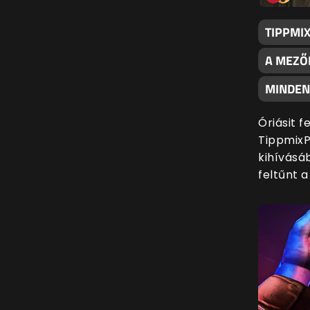
TIPPMI
A MEZŐ
MINDENK
Óriásit 
TippmixP
kihívásáb
feltűnt 