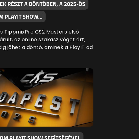
EK RÉSZT A DÖNTŐBEN, A 2025-ÖS
M PLAYIT SHOW…
s TippmixPro CS2 Masters első
árult, az online szakasz véget ért,
ig jöhet a döntő, aminek a PlayIT ad
KOM PLAYIT SHOW SEGÍTSÉGÉVEL