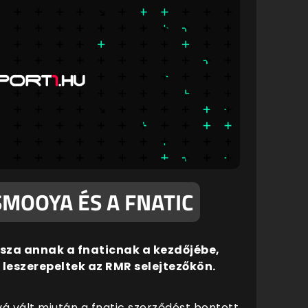
SMOOYA ÉS A FNATIC
sza annak a fnaticnak a kezdőjébe,
 leszerepeltek az RMR selejtezőkön.
 vált miután a fnatic szerződést bontott