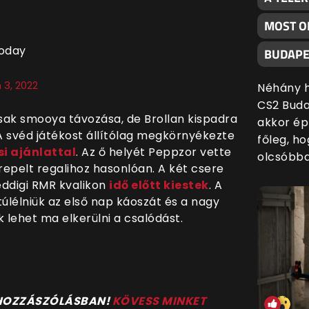
MOST O
today
BUDAPE
 3, 2022
Néhány h
CS2 Buda
csak smooya távozása, de Brollan kispadra
akkor ép
. A svéd játékost állítólag megkörnyékezte
főleg, h
i ajánlattal
. Az ő helyét Peppzor vette
olcsóbba
erepelt regalihoz hasonlóan. A két csere
eddigi RMR kvalikon
idő előtt kiestek
. A
túlélniük az első nap káoszát és a nagy
 lehet ma elkerülni a csalódást.
 HOZZÁSZÓLÁSBAN!
KÖVESS MINKET