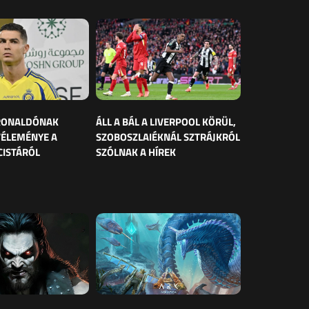
 RONALDÓNAK
ÁLL A BÁL A LIVERPOOL KÖRÜL,
VÉLEMÉNYE A
SZOBOSZLAIÉKNÁL SZTRÁJKRÓL
CISTÁRÓL
SZÓLNAK A HÍREK