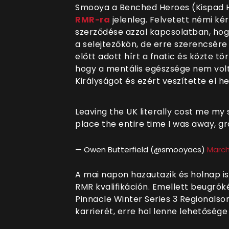
Smooya a Benched Heroes (Kispad 
RMR-ra
jelenleg. Felvetett némi ké
szerződése azzal kapcsolatban, hog
a selejtezőkön, de erre szerencsére
előtt adott hírt a fnatic és közte tör
hogy a mentális egészsége nem volt 
Királyságot és ezért veszítette el he
Leaving the UK literally cost me my 
place the entire time I was away, g
— Owen Butterfield (@smooyacs)
March
A mai napon hazautazik és holnap is
RMR kvalifikáción. Emellett beugróké
Pinnacle Winter Series 3 Regionalson
karrierét, erre hol lenne lehetősége