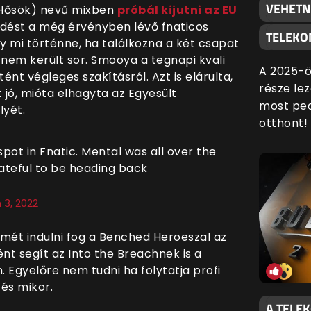
VEHETN
Hősök) nevű mixben
próbál kijutni az EU
rdést a még érvényben lévő fnaticos
TELEKO
y mi történne, ha találkozna a két csapat
 nem került sor. Smooya a tegnapi kvali
A 2025-ö
tént végleges szakításról. Azt is elárulta,
része lez
jó, mióta elhagyta az Egyesült
most ped
lyét.
otthont!
spot in Fnatic. Mental was all over the
rateful to be heading back
 3, 2022
mét indulni fog a Benched Heroeszal az
nt segít az Into the Breachnek is a
. Egyelőre nem tudni ha folytatja profi
 és mikor.
A TELE