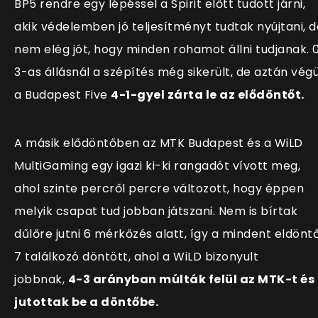
BP5 rendre egy lépéssel a Spirit előtt tudott járni,
akik védelemben jó teljesítményt tudtak nyújtani, d
nem elég jót, hogy minden rohamot állni tudjanak. 
3-as állásnál a szépítés még sikerült, de aztán végü
a Budapest Five
4-1-gyel zárta le az elődöntőt.
A másik elődöntőben az MTK Budapest és a WiLD
MultiGaming egy igazi ki-ki rangadót vívott meg,
ahol szinte percről percre változott, hogy éppen
melyik csapat tud jobban játszani. Nem is bírtak
dűlőre jutni 6 mérkőzés alatt, így a mindent eldönt
7 találkozó döntött, ahol a WiLD bizonyult
jobbnak,
4-3 arányban múlták felül az MTK-t és
jutottak be a döntőbe.