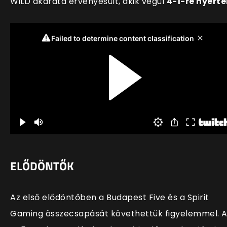
WiLD akarata érvényesült, akik végül
4-1-re nyerte
ELŐDÖNTŐK
Az első elődöntőben a Budapest Five és a Spirit
Gaming összecsapását követhettük figyelemmel. 