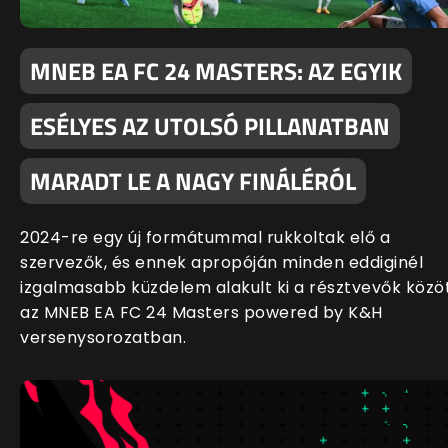
MNEB EA FC 24 MASTERS: AZ EGYIK
ESÉLYES AZ UTOLSÓ PILLANATBAN
MARADT LE A NAGY FINÁLÉRÓL
2024-re egy új formátummal rukkoltak elő a
szervezők, és ennek apropóján minden eddiginél
izgalmasabb küzdelem alakult ki a résztvevők közö
az MNEB EA FC 24 Masters powered by K&H
versenysorozatban.