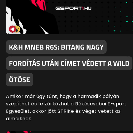
K&H MNEB R6S: BITANG NAGY
FORDÍTÁS UTÁN CÍMET VÉDETT A WILD
ÖTÖSE
Amikor már úgy tűnt, hogy a harmadik pályán
szépíthet és felzárkózhat a Békéscsabai E-sport
Egyesület, akkor jött STRiKe és véget vetett az
álmaiknak.