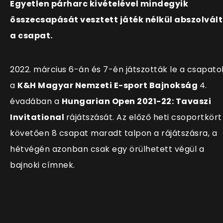
Egyetlen párharc kivételével mindegyik
összecsapását vesztett játék nélkül abszolvál
a csapat.
2022. március 6-án és 7-én játszották le a csapato
a
K&H Magyar Nemzeti E-sport Bajnokság
4.
évadában a
Hungarian Open 2021-22: Tavaszi
Invitational
rájátszását. Az előző heti csoportkört
követően 8 csapat maradt talpon a rájátszásra, a
hétvégén azonban csak egy örülhetett végül a
bajnoki címnek.