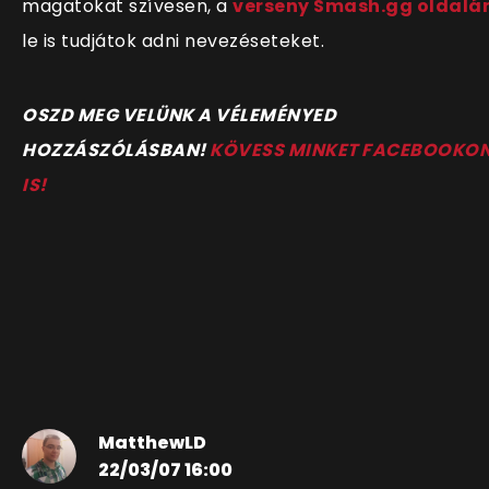
magatokat szívesen, a
verseny Smash.gg oldalá
le is tudjátok adni nevezéseteket.
O
SZD MEG VELÜNK A VÉLEMÉNYED
HOZZÁSZÓLÁSBAN!
KÖVESS MINKET FACEBOOKO
IS!
MatthewLD
22/03/07 16:00