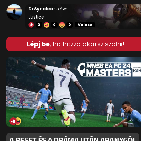
DrSynclear
3 éve
Justice
0
0
0
Válasz
Lépj be
, ha hozzá akarsz szólni!
A RESET ÉS A DRÁMA UTÁN ARANYGÓL