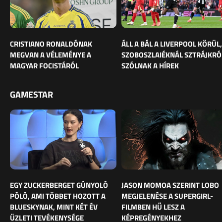
CRISTIANO RONALDÓNAK
ÁLL A BÁL A LIVERPOOL KÖRÜL,
MEGVAN A VÉLEMÉNYE A
SZOBOSZLAIÉKNÁL SZTRÁJKRÓ
MAGYAR FOCISTÁRÓL
SZÓLNAK A HÍREK
GAMESTAR
EGY ZUCKERBERGET GÚNYOLÓ
JASON MOMOA SZERINT LOBO
PÓLÓ, AMI TÖBBET HOZOTT A
MEGJELENÉSE A SUPERGIRL-
BLUESKYNAK, MINT KÉT ÉV
FILMBEN HŰ LESZ A
ÜZLETI TEVÉKENYSÉGE
KÉPREGÉNYEKHEZ