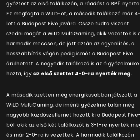
győztest az első találkozón, a ráadást a BP5 nyerte
Ez megfogta a WiLD-ot, a második találkozó már 4-
lett a Budapest Five javára. Össze tudta viszont
szedni magát a WiLD MultiGaming, akik vezettek is 
harmadik meccsen, de jött aztán az egyenlítés, a
hosszabbítás végén pedig ismét a Budapest Five
örülhetett. A negyedik találkozó is az ő győzelmüke
hozta, így
az első szettet 4-0-ra nyerték meg.
A második szetten még energikusabban játszott a
WiLD MultiGaming, de iménti győzelme talán még
nagyobb küzdőszellemet hozott ki a Budapest Five
ból, akik az első két találkozót is 3-1-re nyerték me
és már 2-0-ra is vezettek. A harmadik találkozón