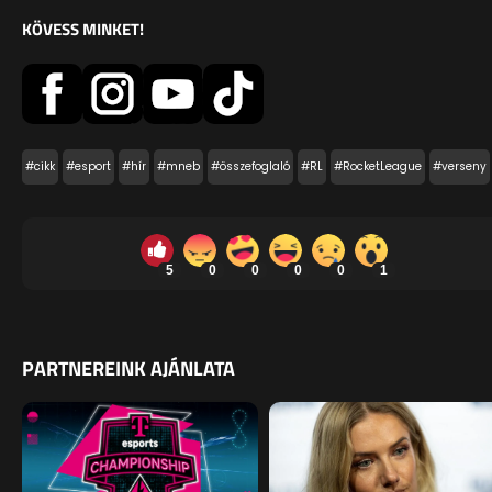
KÖVESS MINKET!
#cikk
#esport
#hír
#mneb
#összefoglaló
#RL
#RocketLeague
#verseny
5
0
0
0
0
1
PARTNEREINK AJÁNLATA