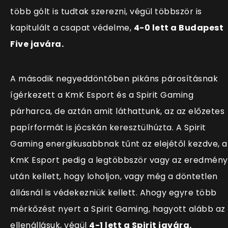
több gólt is tudtak szerezni, végül többször is
kapitulált a csapat védelme,
4-0 lett a Budapest
Five javára.
A második negyeddöntőben pikáns párosításnak
ígérkezett a KmK Esport és a Spirit Gaming
párharca, de aztán amit láthattunk, az az előzetes
papírformát is jócskán keresztülhúzta. A Spirit
Gaming energikusabbnak tűnt az elejétől kezdve, a
KmK Esport pedig a legtöbbször vagy az eredmény
után kellett, hogy loholjon, vagy még a döntetlen
állásnál is védekezniük kellett. Ahogy egyre több
mérkőzést nyert a Spirit Gaming, hagyott alább az
ellenállásuk, végül
4-1 lett a Spirit javára.