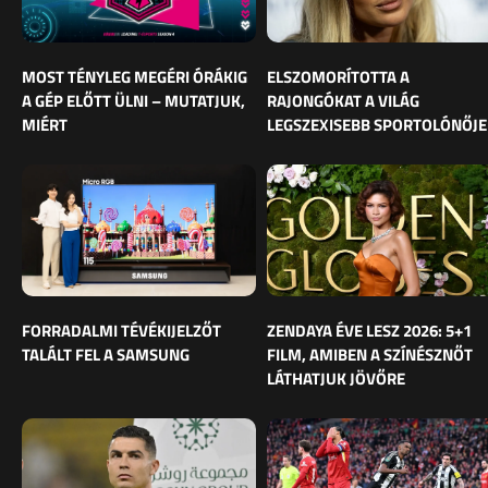
MOST TÉNYLEG MEGÉRI ÓRÁKIG
ELSZOMORÍTOTTA A
A GÉP ELŐTT ÜLNI – MUTATJUK,
RAJONGÓKAT A VILÁG
MIÉRT
LEGSZEXISEBB SPORTOLÓNŐJE
FORRADALMI TÉVÉKIJELZŐT
ZENDAYA ÉVE LESZ 2026: 5+1
TALÁLT FEL A SAMSUNG
FILM, AMIBEN A SZÍNÉSZNŐT
LÁTHATJUK JÖVŐRE