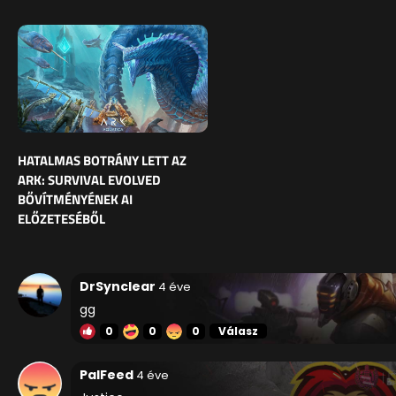
HATALMAS BOTRÁNY LETT AZ
ARK: SURVIVAL EVOLVED
BŐVÍTMÉNYÉNEK AI
ELŐZETESÉBŐL
DrSynclear
4 éve
gg
0
0
0
Válasz
PalFeed
4 éve