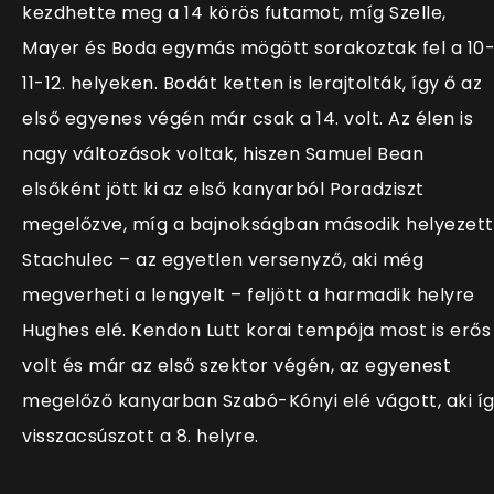
kezdhette meg a 14 körös futamot, míg Szelle,
Mayer és Boda egymás mögött sorakoztak fel a 10
11-12. helyeken. Bodát ketten is lerajtolták, így ő az
első egyenes végén már csak a 14. volt. Az élen is
nagy változások voltak, hiszen Samuel Bean
elsőként jött ki az első kanyarból Poradziszt
megelőzve, míg a bajnokságban második helyezett
Stachulec – az egyetlen versenyző, aki még
megverheti a lengyelt – feljött a harmadik helyre
Hughes elé. Kendon Lutt korai tempója most is erős
volt és már az első szektor végén, az egyenest
megelőző kanyarban Szabó-Kónyi elé vágott, aki í
visszacsúszott a 8. helyre.