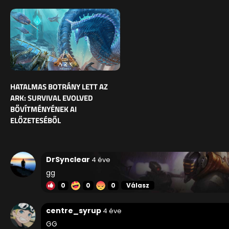
HATALMAS BOTRÁNY LETT AZ
ARK: SURVIVAL EVOLVED
BŐVÍTMÉNYÉNEK AI
ELŐZETESÉBŐL
DrSynclear
4 éve
gg
0
0
0
Válasz
centre_syrup
4 éve
GG