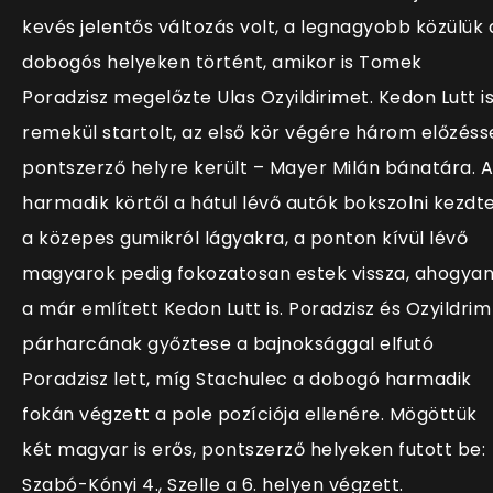
kevés jelentős változás volt, a legnagyobb közülük 
dobogós helyeken történt, amikor is Tomek
Poradzisz megelőzte Ulas Ozyildirimet. Kedon Lutt i
remekül startolt, az első kör végére három előzéss
pontszerző helyre került – Mayer Milán bánatára. A
harmadik körtől a hátul lévő autók bokszolni kezdt
a közepes gumikról lágyakra, a ponton kívül lévő
magyarok pedig fokozatosan estek vissza, ahogya
a már említett Kedon Lutt is. Poradzisz és Ozyildrim
párharcának győztese a bajnoksággal elfutó
Poradzisz lett, míg Stachulec a dobogó harmadik
fokán végzett a pole pozíciója ellenére. Mögöttük
két magyar is erős, pontszerző helyeken futott be:
Szabó-Kónyi 4., Szelle a 6. helyen végzett.