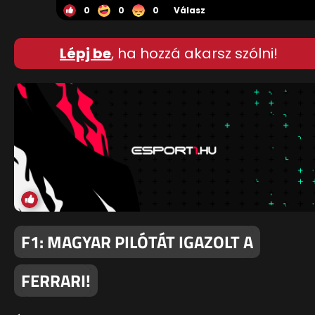
0
0
0
Válasz
Lépj be
, ha hozzá akarsz szólni!
F1: MAGYAR PILÓTÁT IGAZOLT A
FERRARI!