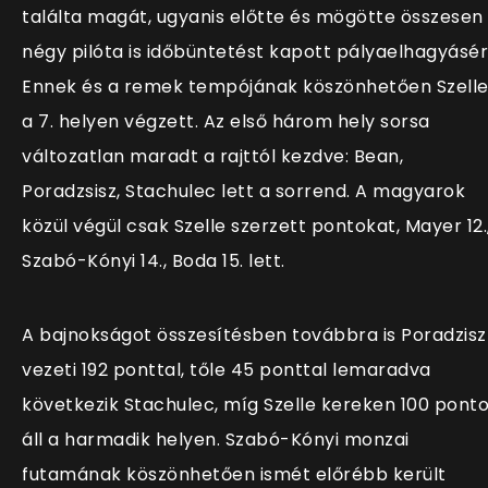
találta magát, ugyanis előtte és mögötte összesen
négy pilóta is időbüntetést kapott pályaelhagyásér
Ennek és a remek tempójának köszönhetően Szell
a 7. helyen végzett. Az első három hely sorsa
változatlan maradt a rajttól kezdve: Bean,
Poradzsisz, Stachulec lett a sorrend. A magyarok
közül végül csak Szelle szerzett pontokat, Mayer 12.
Szabó-Kónyi 14., Boda 15. lett.
A bajnokságot összesítésben továbbra is Poradzisz
vezeti 192 ponttal, tőle 45 ponttal lemaradva
következik Stachulec, míg Szelle kereken 100 pont
áll a harmadik helyen. Szabó-Kónyi monzai
futamának köszönhetően ismét előrébb került