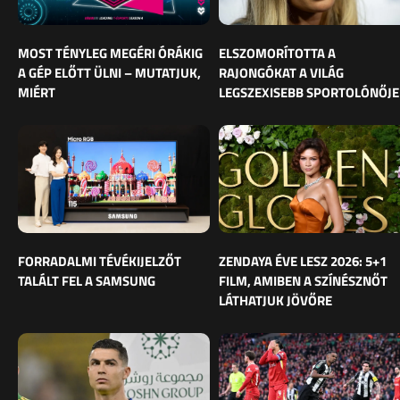
MOST TÉNYLEG MEGÉRI ÓRÁKIG
ELSZOMORÍTOTTA A
A GÉP ELŐTT ÜLNI – MUTATJUK,
RAJONGÓKAT A VILÁG
MIÉRT
LEGSZEXISEBB SPORTOLÓNŐJE
FORRADALMI TÉVÉKIJELZŐT
ZENDAYA ÉVE LESZ 2026: 5+1
TALÁLT FEL A SAMSUNG
FILM, AMIBEN A SZÍNÉSZNŐT
LÁTHATJUK JÖVŐRE