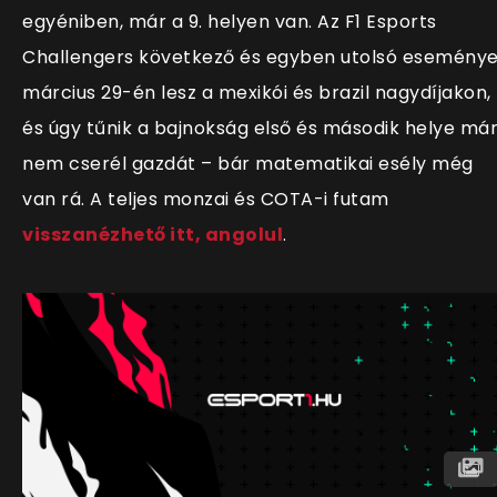
egyéniben, már a 9. helyen van. Az F1 Esports
Challengers következő és egyben utolsó esemény
március 29-én lesz a mexikói és brazil nagydíjakon,
és úgy tűnik a bajnokság első és második helye má
nem cserél gazdát – bár matematikai esély még
van rá. A teljes monzai és COTA-i futam
visszanézhető itt, angolul
.