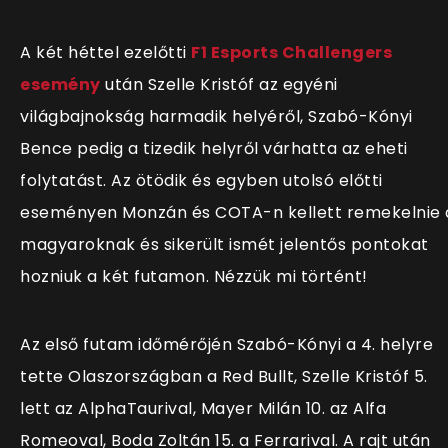
A két héttel ezelőtti
F1 Esports Challengers
esemény
után Szelle Kristóf az egyéni
világbajnokság harmadik helyéről, Szabó-Kónyi
Bence pedig a tizedik helyről várhatta az eheti
folytatást. Az ötödik és egyben utolsó előtti
eseményen Monzán és COTA-n kellett remekelnie 
magyaroknak és sikerült ismét jelentős pontokat
hozniuk a két futamon. Nézzük mi történt!
Az első futam időmérőjén Szabó-Kónyi a 4. helyre
tette Olaszországban a Red Bullt, Szelle Kristóf 5.
lett az AlphaTaurival, Mayer Milán 10. az Alfa
Romeoval, Boda Zoltán 15. a Ferrarival. A rajt után