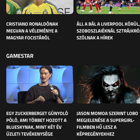
CRISTIANO RONALDÓNAK
ÁLL A BÁL A LIVERPOOL KÖRÜL,
MEGVAN A VÉLEMÉNYE A
SZOBOSZLAIÉKNÁL SZTRÁJKRÓ
MAGYAR FOCISTÁRÓL
SZÓLNAK A HÍREK
GAMESTAR
EGY ZUCKERBERGET GÚNYOLÓ
JASON MOMOA SZERINT LOBO
PÓLÓ, AMI TÖBBET HOZOTT A
MEGJELENÉSE A SUPERGIRL-
BLUESKYNAK, MINT KÉT ÉV
FILMBEN HŰ LESZ A
ÜZLETI TEVÉKENYSÉGE
KÉPREGÉNYEKHEZ