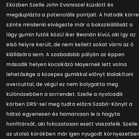
Eközben Szelle John Evansszel küzdött és
megduplázta a potenciális pontjait. A hatodik körre
szinte mindenki elvégezte már a bokszkiállását a
lágy gumin futók közül Iker Beanán kívül, aki így az
első helyre került, de nem kellett sokat várni az ő
kiállására sem. A szabadabb pályán az éppen
második helyen kocsikázó Mayernek lett volna
lehetősége a közepes gumikkal előnyt kialakítani
overcuttal, de végül ez nem bolygatta meg
különösebben a sorrendet. Szelle a nyolcadik
körben DRS-sel meg tudta előzni Szabó-Kónyit a
hátsó egyenesen és hamarosan le is hagyta
honfitársát, aki fokozatosan esett visszafelé. Szelle
az utolsó körökben már igen nyugodt környezetbe