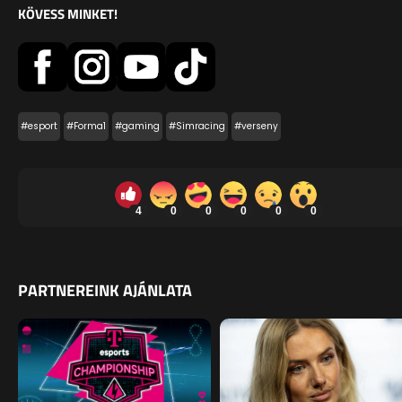
KÖVESS MINKET!
#esport
#Forma1
#gaming
#Simracing
#verseny
4
0
0
0
0
0
PARTNEREINK AJÁNLATA