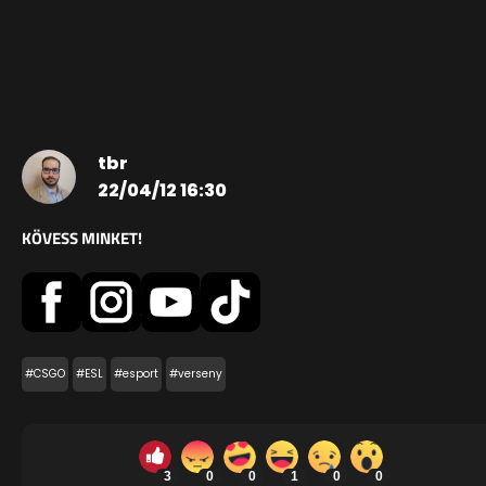
tbr
22/04/12 16:30
KÖVESS MINKET!
#CSGO
#ESL
#esport
#verseny
3
0
0
1
0
0