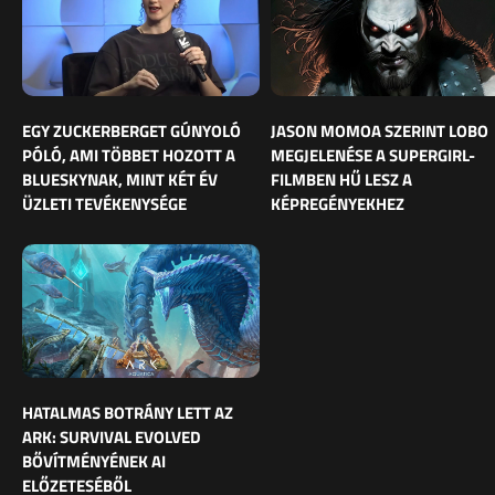
EGY ZUCKERBERGET GÚNYOLÓ
JASON MOMOA SZERINT LOBO
PÓLÓ, AMI TÖBBET HOZOTT A
MEGJELENÉSE A SUPERGIRL-
BLUESKYNAK, MINT KÉT ÉV
FILMBEN HŰ LESZ A
ÜZLETI TEVÉKENYSÉGE
KÉPREGÉNYEKHEZ
HATALMAS BOTRÁNY LETT AZ
ARK: SURVIVAL EVOLVED
BŐVÍTMÉNYÉNEK AI
ELŐZETESÉBŐL