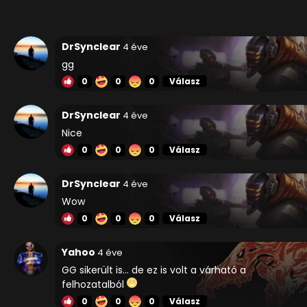
DrSynclear
4 éve
gg
0
0
0
Válasz
DrSynclear
4 éve
Nice
0
0
0
Válasz
DrSynclear
4 éve
Wow
0
0
0
Válasz
Yahoo
4 éve
GG sikerült is... de ez is volt a várható a
felhozatalból
0
0
0
Válasz