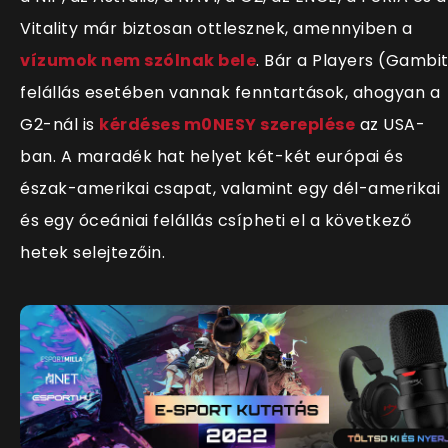
Vitality már biztosan ottlesznek, amennyiben a
vízumok nem szólnak bele
. Bár a Players (Gambi
felállás esetében vannak fenntartások, ahogyan a
G2-nál is
kérdéses m0NESY szereplése
az USA-
ban. A maradék hat helyet két-két európai és
észak-amerikai csapat, valamint egy dél-amerikai
és egy óceániai felállás csípheti el a következő
hetek selejtezőin.