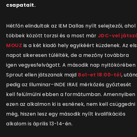
csapatait.
Hétfőn elindultak az IEM Dallas nyílt selejtezői, ahol
többek között torzsi és a most már
JDC-vel játsz
MOUZ
is a két kiadó hely egyikéért küzdenek. Az el
napot sikeresen túlélték, de a mezőny továbbra
igen vegyesfelvágott. A második nap nyitókörében
Sprout ellen játszanak majd
Bo1-et 18:00-tól
, után
pedig az Illuminar–INDE IRAE mérkőzés győztesét
kell felülmúlni ebben a formátumban.
Amennyiben
ezen az alkalmon ki is esnének, nem kell csüggedni
még, hiszen lesz egy második nyílt kvalifikációs
alkalom is április 13-14-én.