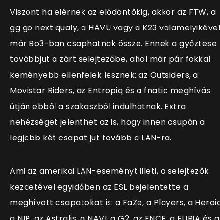
Viszont ha elérnek az elődöntőkig, akkor az FTW, a
gg go next qualy, a HAVU vagy a K23 valamelyikével
már Bo3-ban csaphatnak össze. Ennek a győztese
továbbjut a zárt selejtezőbe, ahol már pár fokkal
keményebb ellenfelek lesznek: az Outsiders, a
Movistar Riders, az Entropiq és a fnatic meghívás
útján ebből a szakaszból indulhatnak. Extra
nehézséget jelenthet az is, hogy innen csupán a
legjobb két csapat jut tovább a LAN-ra.
Ami az amerikai LAN-eseményt illeti, a selejtezők
kezdetével egyidőben az ESL bejelentette a
meghívott csapatokat is: a FaZe, a Players, a Heroic
a NIP, az Astralis, a NAVI, a G2, az ENCE, a FURIA és a