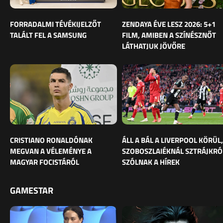
FORRADALMI TÉVÉKIJELZŐT
ZENDAYA ÉVE LESZ 2026: 5+1
TALÁLT FEL A SAMSUNG
FILM, AMIBEN A SZÍNÉSZNŐT
LÁTHATJUK JÖVŐRE
CRISTIANO RONALDÓNAK
ÁLL A BÁL A LIVERPOOL KÖRÜL,
MEGVAN A VÉLEMÉNYE A
SZOBOSZLAIÉKNÁL SZTRÁJKRÓ
MAGYAR FOCISTÁRÓL
SZÓLNAK A HÍREK
GAMESTAR