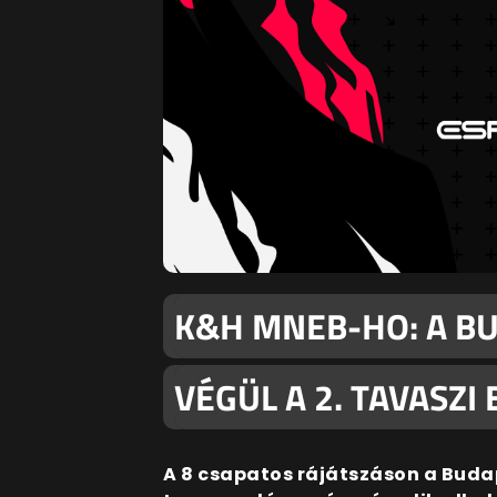
K&H MNEB-HO: A BU
VÉGÜL A 2. TAVASZ
A 8 csapatos rájátszáson a Budap