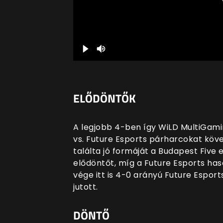
ELŐDÖNTŐK
A legjobb 4-ben így WiLD MultiGamin
vs. Future Esports párharcokat köv
találta jó formáját a Budapest Five e
elődöntőt, míg a Future Esports haso
vége
itt is 4-0 arányú Future Esport
jutott.
DÖNTŐ