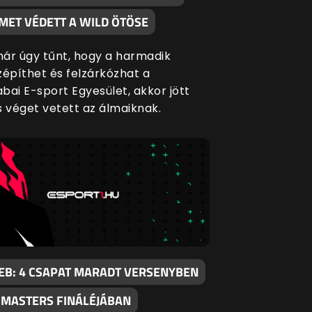
MET VÉDETT A WILD ÖTÖSE
ár úgy tűnt, hogy a harmadik
zépíthet és felzárkózhat a
bai E-sport Egyesület, akkor jött
s véget vetett az álmaiknak.
EB: 4 CSAPAT MARADT VERSENYBEN
I MASTERS FINÁLÉJÁBAN