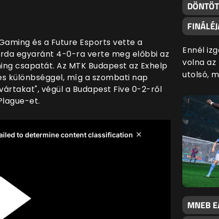
DÖNTÖT
FINÁLÉ
aming és a Future Esports vette a
Ennél iz
gárda egyaránt 4-0-ra verte meg előbbi az
volna az
ming csapatát. Az MTK Budapest az Exhelp
utolsó, 
es különbséggel, míg a szombati nap
vártakat", végül a Budapest Five 0-2-ről
Plague-et.
MNEB EA