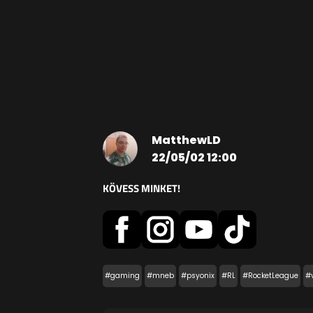
MatthewLD
22/05/02 12:00
KÖVESS MINKET!
#gaming
#mneb
#psyonix
#RL
#RocketLeague
#