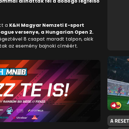
ommal állhattak fel a dobogó legfelső
tt a
K&H Magyar Nemzeti E-sport
ague versenye, a Hungarian Open 2.
geztével 8 csapat maradt talpon, akik
ak az esemény bajnoki címéért.
A RESE