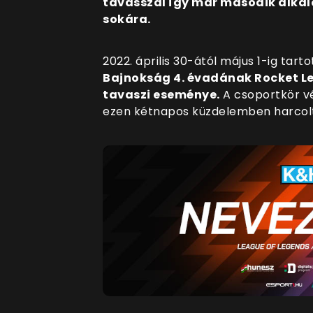
tavasszal így már második alkal
sokára.
2022. április 30-ától május 1-ig tarto
Bajnokság 4. évadának Rocket Le
tavaszi eseménye.
A csoportkör vé
ezen kétnapos küzdelemben harcolt