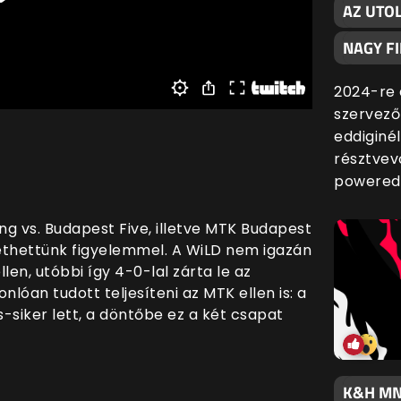
AZ UTO
NAGY F
2024-re 
szervező
eddiginé
résztvev
powered
g vs. Budapest Five, illetve MTK Budapest
ethettünk figyelemmel. A WiLD nem igazán
llen, utóbbi így 4-0-lal zárta le az
nlóan tudott teljesíteni az MTK ellen is: a
s-siker lett, a döntőbe ez a két csapat
K&H MN