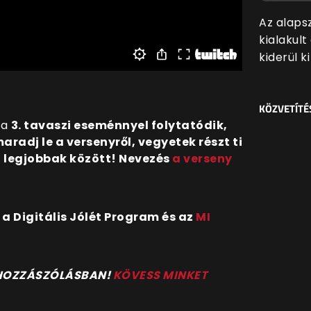
Az alaps
kialakul
kiderül k
KÖZVETÍTÉ
 a
3. tavaszi eseménnyel folytatódik,
maradj le a versenyről, vegyetek részt ti
 a legjobbak között! Nevezés
a verseny
 Digitális Jólét Program és az
MI
 HOZZÁSZÓLÁSBAN!
KÖVESS MINKET