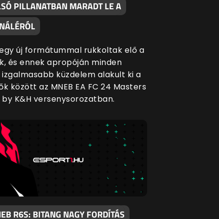
LSÓ PILLANATBAN MARADT LE A
INÁLÉRÓL
egy új formátummal rukkoltak elő a
k, és ennek apropóján minden
l izgalmasabb küzdelem alakult ki a
ők között az MNEB EA FC 24 Masters
 by K&H versenysorozatban.
EB R6S: BITANG NAGY FORDÍTÁS