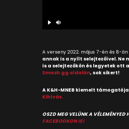
A verseny 2022. május 7-én és 8-án
annak is a nyílt selejtezőivel. Ne 
is a selejtezőkön és legyetek ott
Smash.gg oldalán
, sok sikert!
A K&H-MNEB kiemelt támogatója a
Kihívás.
O
SZD MEG VELÜNK A VÉLEMÉNYED
FACEBOOKON IS!