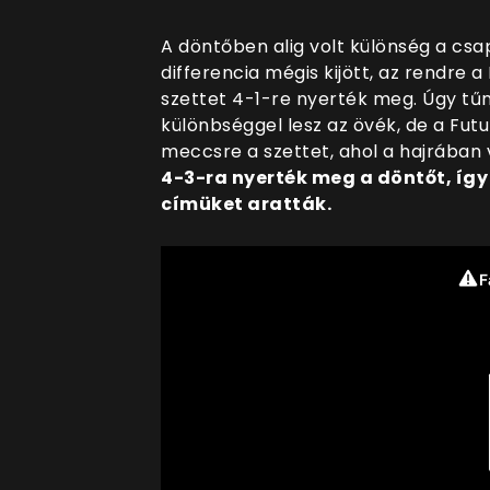
A döntőben alig volt különség a csap
differencia mégis kijött, az rendre a
szettet 4-1-re nyerték meg. Úgy tűn
különbséggel lesz az övék, de a Fu
meccsre a szettet, ahol a hajrában 
4-3-ra nyerték meg a döntőt, íg
címüket aratták.