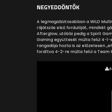
NEGYEDDÖNTŐK
A legmagabiztosabban a WiLD MultiG
rájátszás első fordulóját, mindkét 
Afterglow, utóbbi pedig a Spirit Ga
Gaming együttesét múlta felül 4-1-
rangadója hozta is az előzetesen „el
fordítva 4-2-re múlta felül a Team 