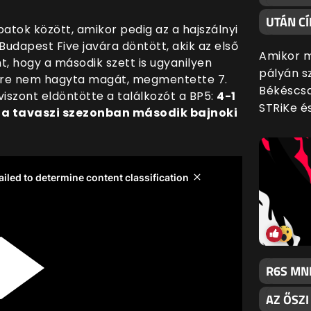
UTÁN CÍ
atok között, amikor pedig az a hajszálnyi
 Budapest Five javára döntött, akik az első
Amikor m
t, hogy a második szett is ugyanilyen
pályán s
ture nem hagyta magát, megmentette 7.
Békéscsa
viszont eldöntötte a találkozót a BP5:
4-1
STRiKe é
y a tavaszi szezonban második bajnoki
R6S MN
AZ ŐSZ