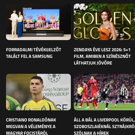
FORRADALMI TÉVÉKIJELZŐT
ZENDAYA ÉVE LESZ 2026: 5+1
TALÁLT FEL A SAMSUNG
FILM, AMIBEN A SZÍNÉSZNŐT
LÁTHATJUK JÖVŐRE
CRISTIANO RONALDÓNAK
ÁLL A BÁL A LIVERPOOL KÖRÜL,
MEGVAN A VÉLEMÉNYE A
SZOBOSZLAIÉKNÁL SZTRÁJKRÓ
MAGYAR FOCISTÁRÓL
SZÓLNAK A HÍREK