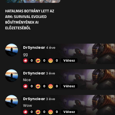
HATALMAS BOTRÁNY LETT AZ
ARK: SURVIVAL EVOLVED
BŐVÍTMÉNYÉNEK AI
ELŐZETESÉBŐL
DrSynclear
4 éve
gg
0
0
0
Válasz
DrSynclear
3 éve
Nice
0
0
0
Válasz
DrSynclear
3 éve
Wow
0
0
0
Válasz