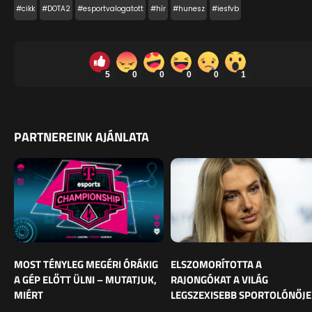
#cikk
#DOTA2
#esportvalogatott
#hír
#hunesz
#iesfvb
5
0
0
0
0
1
PARTNEREINK AJÁNLATA
MOST TÉNYLEG MEGÉRI ÓRÁKIG
ELSZOMORÍTOTTA A
A GÉP ELŐTT ÜLNI – MUTATJUK,
RAJONGÓKAT A VILÁG
MIÉRT
LEGSZEXISEBB SPORTOLÓNŐJE