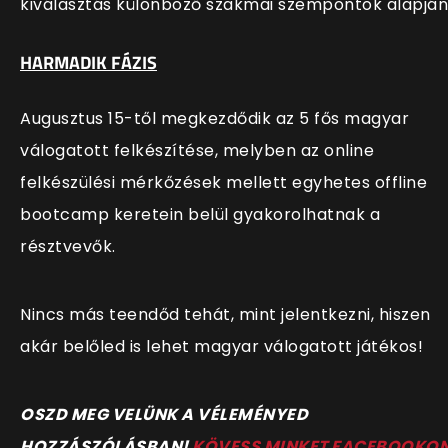
kiválasztás különböző szakmai szempontok alapján
HARMADIK FÁZIS
Augusztus 15-től megkezdődik az 5 fős magyar
válogatott felkészítése, melyben az online
felkészülési mérkőzések mellett egyhetes offline
bootcamp keretein belül gyakorolhatnak a
résztvevők.
Nincs más teendőd tehát, mint jelentkezni, hiszen
akár belőled is lehet magyar válogatott játékos!
O
SZD MEG VELÜNK A VÉLEMÉNYED
HOZZÁSZÓLÁSBAN!
KÖVESS MINKET FACEBOOKO