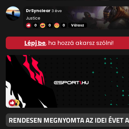
DrSynclear
3 éve
Justice
0
0
0
Válasz
Lépj be
, ha hozzá akarsz szólni!
RENDESEN MEGNYOMTA AZ IDEI ÉVET A