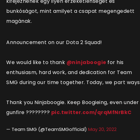
kifejeznének egy ilyen érzéketlenséget és
bunkóságot, mint amilyet a csapat megengedett
magának.
Announcement on our Dota 2 Squad!
We would like to thank
@ninjaboogie
for his
enthusiasm, hard work, and dedication for Team
SMG during our time together. Today, we part ways
Thank you Ninjaboogie. Keep Boogieing, even under
gunfire ????????
pic.twitter.com/qrqMfNrBkC
— Team SMG (@TeamSMGofficial)
May 20, 2022