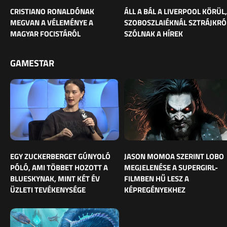
CRISTIANO RONALDÓNAK
ÁLL A BÁL A LIVERPOOL KÖRÜL,
MEGVAN A VÉLEMÉNYE A
SZOBOSZLAIÉKNÁL SZTRÁJKRÓ
MAGYAR FOCISTÁRÓL
SZÓLNAK A HÍREK
GAMESTAR
EGY ZUCKERBERGET GÚNYOLÓ
JASON MOMOA SZERINT LOBO
PÓLÓ, AMI TÖBBET HOZOTT A
MEGJELENÉSE A SUPERGIRL-
BLUESKYNAK, MINT KÉT ÉV
FILMBEN HŰ LESZ A
ÜZLETI TEVÉKENYSÉGE
KÉPREGÉNYEKHEZ