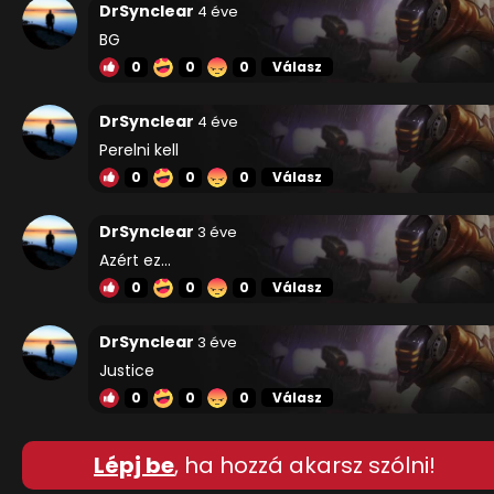
DrSynclear
4 éve
BG
0
0
0
Válasz
DrSynclear
4 éve
Perelni kell
0
0
0
Válasz
DrSynclear
3 éve
Azért ez...
0
0
0
Válasz
DrSynclear
3 éve
Justice
0
0
0
Válasz
Lépj be
, ha hozzá akarsz szólni!