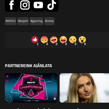
#DOTA2
#esport
#gaming
#valve
1
4
0
0
0
0
PARTNEREINK AJÁNLATA