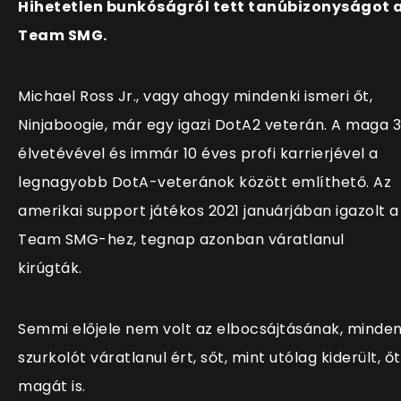
Hihetetlen bunkóságról tett tanúbizonyságot 
Team SMG.
Michael Ross Jr., vagy ahogy mindenki ismeri őt,
Ninjaboogie, már egy igazi DotA2 veterán. A maga 
élvetévével és immár 10 éves profi karrierjével a
legnagyobb DotA-veteránok között említhető. Az
amerikai support játékos 2021 januárjában igazolt a
Team SMG-hez, tegnap azonban váratlanul
kirúgták.
Semmi előjele nem volt az elbocsájtásának, minde
szurkolót váratlanul ért, sőt, mint utólag kiderült, őt
magát is.