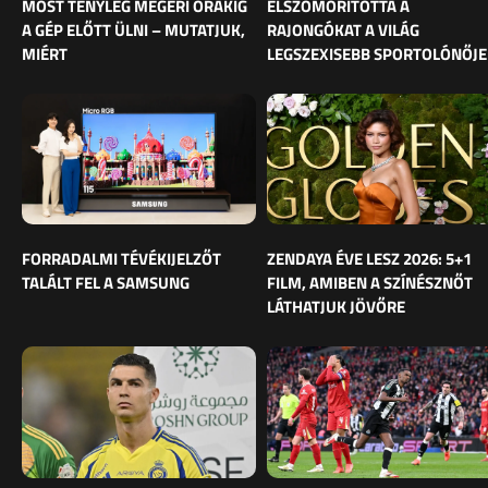
MOST TÉNYLEG MEGÉRI ÓRÁKIG
ELSZOMORÍTOTTA A
A GÉP ELŐTT ÜLNI – MUTATJUK,
RAJONGÓKAT A VILÁG
MIÉRT
LEGSZEXISEBB SPORTOLÓNŐJE
FORRADALMI TÉVÉKIJELZŐT
ZENDAYA ÉVE LESZ 2026: 5+1
TALÁLT FEL A SAMSUNG
FILM, AMIBEN A SZÍNÉSZNŐT
LÁTHATJUK JÖVŐRE