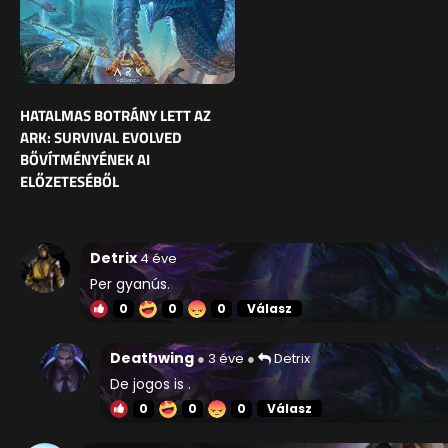
HATALMAS BOTRÁNY LETT AZ
ARK: SURVIVAL EVOLVED
BŐVÍTMÉNYÉNEK AI
ELŐZETESÉBŐL
Detrix
4 éve
Per gyanús.
0
0
0
Válasz
Deathwing
3 éve
Detrix
De jogos is .
0
0
0
Válasz