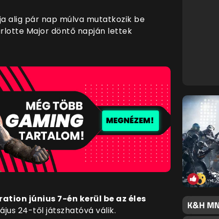
ja alig pár nap múlva mutatkozik be
arlotte Major döntő napján lettek
ation június 7-én kerül be az éles
K&H MNE
jus 24-től játszhatóvá válik.