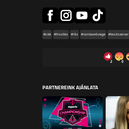
#cikk
#frissítés
#r6s
#rainbow6siege
#tesztszerver
2
0
PARTNEREINK AJÁNLATA