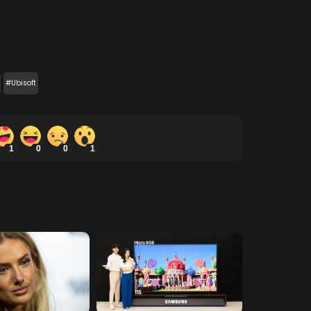
#Ubisoft
1
0
0
1