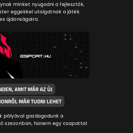
nak minket nyugodni a fejlesztők,
ster eggekkel utalgatnak a játék
es újdonságaira.
NDEN, AMIT MÁR AZ ÚJ
IONRŐL MÁR TUDNI LEHET
 pályával gazdagodunk a
ő szezonban, hanem egy csapattal