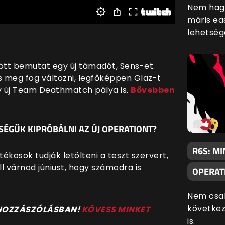
Nem hagy
máris ea
lehetség
tt bemutat egy új támadót, Sens-et.
s meg fog változni, legfőképpen Glaz-t
egy új Team Deathmatch pálya is.
Bővebben
ÉGÜK KIPRÓBÁLNI AZ ÚJ OPERATIONT?
R6S: MI
tékosok tudják letölteni a teszt szervert,
ll várnod júniust, hogy számodra is
OPERAT
Nem csak
következ
 HOZZÁSZÓLÁSBAN!
KÖVESS MINKET
is.