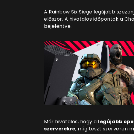
A Rainbow Six Siege legújabb szezon
először. A hivatalos időpontok a Ch
bejelentve.
Már hivatalos, hogy a
legújabb oper
szerverekre
, míg teszt szerveren má