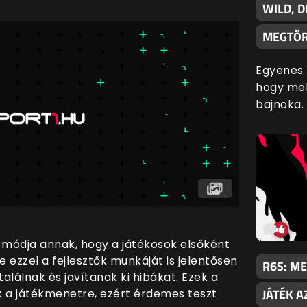
WILD, 
MEGTÖR
Egyenes 
hogy mel
bajnoka.
 módja annak, hogy a játékosok elsőként
e ezzel a fejlesztők munkáját is jelentősen
R6S: M
alálnak és javítanak ki hibákat. Ezek a
JÁTÉK A
 a játékmenetre, ezért érdemes teszt