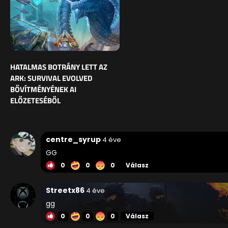
HATALMAS BOTRÁNY LETT AZ
ARK: SURVIVAL EVOLVED
BŐVÍTMÉNYÉNEK AI
ELŐZETESÉBŐL
centre_syrup
4 éve
GG
0
0
0
Válasz
Streetx86
4 éve
gg
0
0
0
Válasz