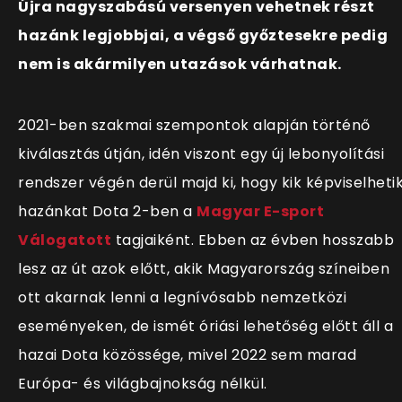
Újra nagyszabású versenyen vehetnek részt
hazánk legjobbjai, a végső győztesekre pedig
nem is akármilyen utazások várhatnak.
2021-ben szakmai szempontok alapján történő
kiválasztás útján, idén viszont egy új lebonyolítási
rendszer végén derül majd ki, hogy kik képviselheti
hazánkat Dota 2-ben a
M
agyar E-sport
Válogatott
tagjaiként. Ebben az évben hosszabb
lesz az út azok előtt, akik Magyarország színeiben
ott akarnak lenni a legnívósabb nemzetközi
eseményeken, de ismét óriási lehetőség előtt áll a
hazai Dota közössége, mivel 2022 sem marad
Európa- és világbajnokság nélkül.