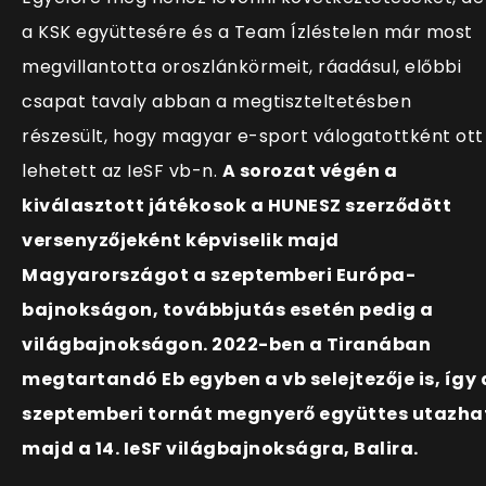
a KSK együttesére és a Team Ízléstelen már most
megvillantotta oroszlánkörmeit, ráadásul, előbbi
csapat tavaly abban a megtiszteltetésben
részesült, hogy magyar e-sport válogatottként ott
lehetett az IeSF vb-n.
A sorozat végén a
kiválasztott játékosok a HUNESZ szerződött
versenyzőjeként képviselik majd
Magyarországot a szeptemberi Európa-
bajnokságon, továbbjutás esetén pedig a
világbajnokságon. 2022-ben a Tiranában
megtartandó Eb egyben a vb selejtezője is, így 
szeptemberi tornát megnyerő együttes utazha
majd a 14. IeSF világbajnokságra, Balira.