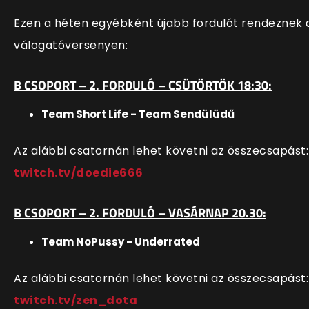
Ezen a héten egyébként újabb fordulót rendeznek 
válogatóversenyen:
B CSOPORT – 2. FORDULÓ – CSÜTÖRTÖK 18:30:
Team Short Life - Team Sendülüdű
Az alábbi csatornán lehet követni az összecsapást:
twitch.tv/doedie666
B CSOPORT – 2. FORDULÓ – VASÁRNAP 20.30:
Team NoPussy - Underrated
Az alábbi csatornán lehet követni az összecsapást:
twitch.tv/zen_dota