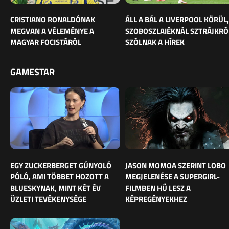
CRISTIANO RONALDÓNAK
ÁLL A BÁL A LIVERPOOL KÖRÜL,
MEGVAN A VÉLEMÉNYE A
SZOBOSZLAIÉKNÁL SZTRÁJKRÓ
MAGYAR FOCISTÁRÓL
SZÓLNAK A HÍREK
GAMESTAR
EGY ZUCKERBERGET GÚNYOLÓ
JASON MOMOA SZERINT LOBO
PÓLÓ, AMI TÖBBET HOZOTT A
MEGJELENÉSE A SUPERGIRL-
BLUESKYNAK, MINT KÉT ÉV
FILMBEN HŰ LESZ A
ÜZLETI TEVÉKENYSÉGE
KÉPREGÉNYEKHEZ