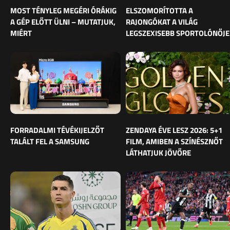
MOST TÉNYLEG MEGÉRI ÓRÁKIG
ELSZOMORÍTOTTA A
A GÉP ELŐTT ÜLNI – MUTATJUK,
RAJONGÓKAT A VILÁG
MIÉRT
LEGSZEXISEBB SPORTOLÓNŐJE
FORRADALMI TÉVÉKIJELZŐT
ZENDAYA ÉVE LESZ 2026: 5+1
TALÁLT FEL A SAMSUNG
FILM, AMIBEN A SZÍNÉSZNŐT
LÁTHATJUK JÖVŐRE