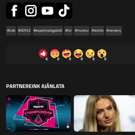
#cikk
#DOTA2
#esportvalogatott
#hír
#hunesz
#iesfvb
#verseny
4
0
0
0
0
0
PARTNEREINK AJÁNLATA