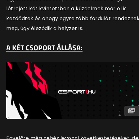
létrejött két kvintettben a küzdelmek már el is
kezdődtek és ahogy egyre több fordulót rendezne
meg, úgy éleződik a helyzet is.
A KÉT CSOPORT ÁLLÁSA:
Egyelőre még nehéz levonni következtetéseket, de