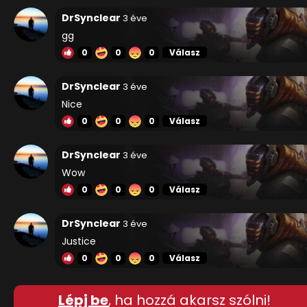
DrSynclear
3 éve
gg
0
0
0
Válasz
DrSynclear
3 éve
Nice
0
0
0
Válasz
DrSynclear
3 éve
Wow
0
0
0
Válasz
DrSynclear
3 éve
Justice
0
0
0
Válasz
Lépj be
, ha hozzá akarsz szólni!