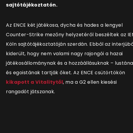
sajtótájékoztatón.
Az ENCE két játékosa, dycha és hades a lengyel
Counter-Strike mezőny helyzetéről beszéltek az I
Köln sajtótájékoztatóján szerdán. Ebből az interjúbó
kiderült, hogy nem valami nagy rajongói a hazai
játékosállománynak és a hozzáállásuknak – lustán
és egoistának tartják őket. Az ENCE csütörtökön
kikapott a Vitalitytől
, ma a G2 ellen kiesési
rangadót játszanak.