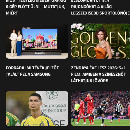
MOST TÉNYLEG MEGÉRI ÓRÁKIG
ELSZOMORÍTOTTA A
A GÉP ELŐTT ÜLNI – MUTATJUK,
RAJONGÓKAT A VILÁG
MIÉRT
LEGSZEXISEBB SPORTOLÓNŐJE
FORRADALMI TÉVÉKIJELZŐT
ZENDAYA ÉVE LESZ 2026: 5+1
TALÁLT FEL A SAMSUNG
FILM, AMIBEN A SZÍNÉSZNŐT
LÁTHATJUK JÖVŐRE