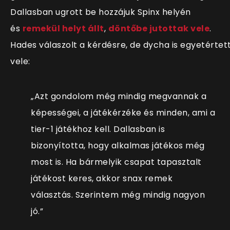
Dallasban ugrott be hozzájuk Spinx helyén
és
remekül helyt állt
,
döntőbe jutottak vele
.
Hades válaszolt a kérdésre, de dycha is egyetértet
vele:
„Azt gondolom még mindig megvannak a
képességei, a játékérzéke és minden, ami a
tier-1 játékhoz kell. Dallasban is
bizonyította, hogy alkalmas játékos még
most is. Ha bármelyik csapat tapasztalt
játékost keres, akkor snax remek
választás. Szerintem még mindig nagyon
jó.”