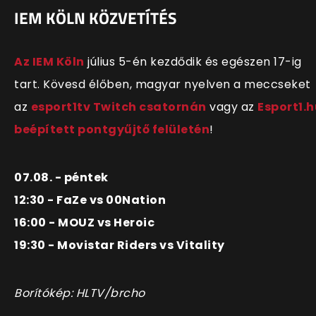
IEM KÖLN KÖZVETÍTÉS
Az IEM Köln
július 5-én kezdődik és egészen 17-ig
tart. Kövesd élőben, magyar nyelven a meccseket
az
esport1tv Twitch csatornán
vagy az
Esport1.h
beépített pontgyűjtő felületén
!
07.08. - péntek
12:30 - FaZe vs 00Nation
16:00 - MOUZ vs Heroic
19:30 - Movistar Riders vs Vitality
Borítókép: HLTV/brcho