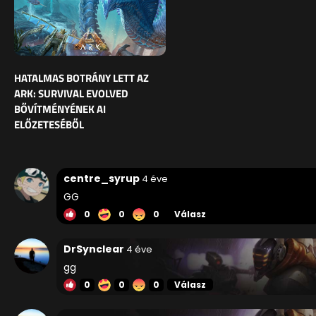
HATALMAS BOTRÁNY LETT AZ
ARK: SURVIVAL EVOLVED
BŐVÍTMÉNYÉNEK AI
ELŐZETESÉBŐL
centre_syrup
4 éve
GG
0
0
0
Válasz
DrSynclear
4 éve
gg
0
0
0
Válasz