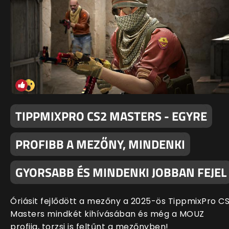
TIPPMIXPRO CS2 MASTERS - EGYRE
PROFIBB A MEZŐNY, MINDENKI
GYORSABB ÉS MINDENKI JOBBAN FEJEL
Óriásit fejlődött a mezőny a 2025-ös TippmixPro C
Masters mindkét kihívásában és még a MOUZ
profija, torzsi is feltűnt a mezőnyben!