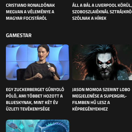
CRISTIANO RONALDÓNAK
ÁLL A BÁL A LIVERPOOL KÖRÜL,
MEGVAN A VÉLEMÉNYE A
SZOBOSZLAIÉKNÁL SZTRÁJKRÓ
MAGYAR FOCISTÁRÓL
SZÓLNAK A HÍREK
GAMESTAR
EGY ZUCKERBERGET GÚNYOLÓ
JASON MOMOA SZERINT LOBO
PÓLÓ, AMI TÖBBET HOZOTT A
MEGJELENÉSE A SUPERGIRL-
BLUESKYNAK, MINT KÉT ÉV
FILMBEN HŰ LESZ A
ÜZLETI TEVÉKENYSÉGE
KÉPREGÉNYEKHEZ