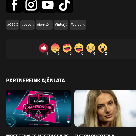
#CSGO
#esport
#iemköln
#interjú
#verseny
4
0
0
0
0
2
PARTNEREINK AJÁNLATA