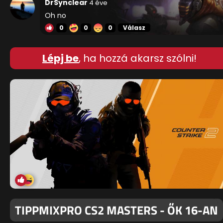
DrSynclear
4 éve
Oh no
0
0
0
Válasz
Lépj be
, ha hozzá akarsz szólni!
TIPPMIXPRO CS2 MASTERS - ŐK 16-AN