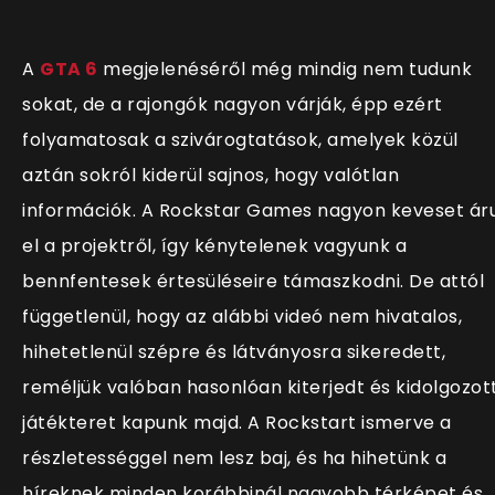
A
GTA 6
megjelenéséről még mindig nem tudunk
sokat, de a rajongók nagyon várják, épp ezért
folyamatosak a szivárogtatások, amelyek közül
aztán sokról kiderül sajnos, hogy valótlan
információk. A Rockstar Games nagyon keveset áru
el a projektről, így kénytelenek vagyunk a
bennfentesek értesüléseire támaszkodni. De attól
függetlenül, hogy az alábbi videó nem hivatalos,
hihetetlenül szépre és látványosra sikeredett,
reméljük valóban hasonlóan kiterjedt és kidolgozot
játékteret kapunk majd. A Rockstart ismerve a
részletességgel nem lesz baj, és ha hihetünk a
híreknek minden korábbinál nagyobb térképet és