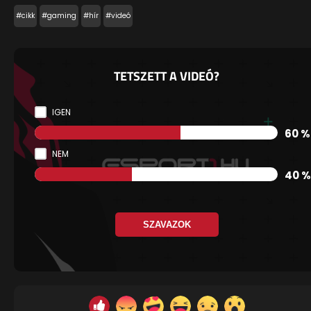
#cikk
#gaming
#hír
#videó
TETSZETT A VIDEÓ?
IGEN
60 %
NEM
40 %
SZAVAZOK