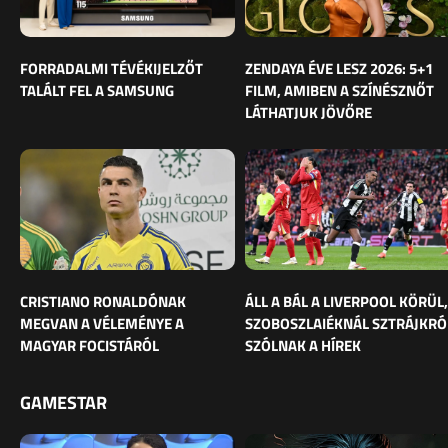
FORRADALMI TÉVÉKIJELZŐT
ZENDAYA ÉVE LESZ 2026: 5+1
TALÁLT FEL A SAMSUNG
FILM, AMIBEN A SZÍNÉSZNŐT
LÁTHATJUK JÖVŐRE
CRISTIANO RONALDÓNAK
ÁLL A BÁL A LIVERPOOL KÖRÜL,
MEGVAN A VÉLEMÉNYE A
SZOBOSZLAIÉKNÁL SZTRÁJKRÓ
MAGYAR FOCISTÁRÓL
SZÓLNAK A HÍREK
GAMESTAR