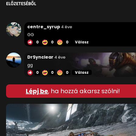
ELŐZETESÉBŐL
centre_syrup
4 éve
GG
0
0
0
Válasz
DrSynclear
4 éve
gg
0
0
0
Válasz
Lépj be
, ha hozzá akarsz szólni!