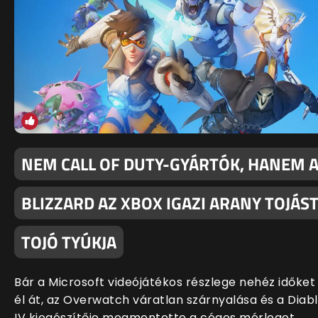
NEM CALL OF DUTY-GYÁRTÓK, HANEM 
BLIZZARD AZ XBOX IGAZI ARANY TOJÁS
TOJÓ TYÚKJA
Bár a Microsoft videójátékos részlege nehéz időket
él át, az Overwatch váratlan szárnyalása és a Diab
IV kiegészítője megmentette a céges mérleget.