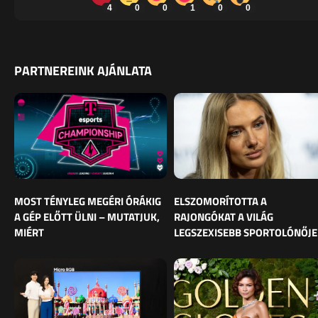
4
0
0
1
0
0
PARTNEREINK AJÁNLATA
MOST TÉNYLEG MEGÉRI ÓRÁKIG
ELSZOMORÍTOTTA A
A GÉP ELŐTT ÜLNI – MUTATJUK,
RAJONGÓKAT A VILÁG
MIÉRT
LEGSZEXISEBB SPORTOLÓNŐJE