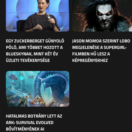
EGY ZUCKERBERGET GÚNYOLÓ
JASON MOMOA SZERINT LOBO
PÓLÓ, AMI TÖBBET HOZOTT A
MEGJELENÉSE A SUPERGIRL-
BLUESKYNAK, MINT KÉT ÉV
FILMBEN HŰ LESZ A
ÜZLETI TEVÉKENYSÉGE
KÉPREGÉNYEKHEZ
HATALMAS BOTRÁNY LETT AZ
ARK: SURVIVAL EVOLVED
BŐVÍTMÉNYÉNEK AI