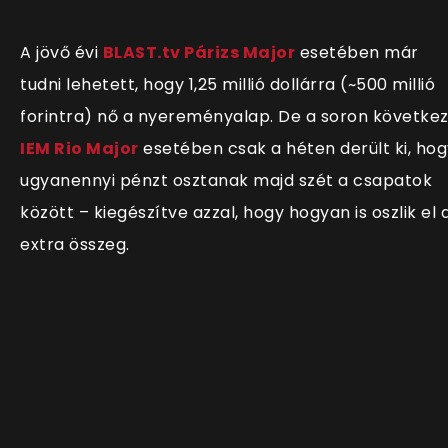
A jövő évi
BLAST.tv Párizs Major
esetében már
tudni lehetett, hogy 1,25 millió dollárra (~500 millió
forintra) nő a nyereményalap. De a soron követke
IEM Rio Major
esetében csak a héten derült ki, hog
ugyanennyi pénzt osztanak majd szét a csapatok
között – kiegészítve azzal, hogy hogyan is oszlik el 
extra összeg.