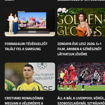
FORRADALMI TÉVÉKIJELZŐT
ZENDAYA ÉVE LESZ 2026: 5+1
TALÁLT FEL A SAMSUNG
FILM, AMIBEN A SZÍNÉSZNŐT
LÁTHATJUK JÖVŐRE
CRISTIANO RONALDÓNAK
ÁLL A BÁL A LIVERPOOL KÖRÜL,
MEGVAN A VÉLEMÉNYE A
SZOBOSZLAIÉKNÁL SZTRÁJKRÓ