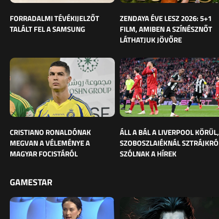
FORRADALMI TÉVÉKIJELZŐT
ZENDAYA ÉVE LESZ 2026: 5+1
TALÁLT FEL A SAMSUNG
FILM, AMIBEN A SZÍNÉSZNŐT
LÁTHATJUK JÖVŐRE
CRISTIANO RONALDÓNAK
ÁLL A BÁL A LIVERPOOL KÖRÜL,
MEGVAN A VÉLEMÉNYE A
SZOBOSZLAIÉKNÁL SZTRÁJKRÓ
MAGYAR FOCISTÁRÓL
SZÓLNAK A HÍREK
GAMESTAR