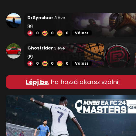
DrSynclear
3 éve
gg
0
0
0
Válasz
Ghostrider
3 éve
gg
0
0
0
Válasz
Lépj be
, ha hozzá akarsz szólni!