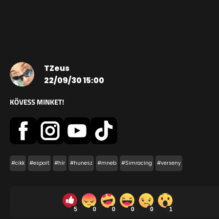
TZeus
22/09/30 15:00
KÖVESS MINKET!
#cikk
#esport
#hír
#hunesz
#mneb
#Simracing
#verseny
5
0
0
0
0
1