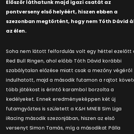
Először láthatunk majd igazi csatát az
pontverseny első helyéért, hiszen ebben a
szezonban megtörtént, hogy nem Tóth Dávid ál
az élen.
Soha nem látott felfordulás volt egy héttel ezelőtt 
Red Bull Ringen, ahol előbb Tóth Dávid korábbi
szabálytalan előzése miatt csak a mezőny végéről
indulhatott, majd a második futamon a rajtot követ
több játékost is érintő karambol borzolta a
kedélyeket. Ennek eredményeképpen két új
futamgyőztes is született a K&H MNEB Sim Liga
iRacing második szezonjában, hiszen az első
versenyt Simon Tamás, míg a másodikat Pálla