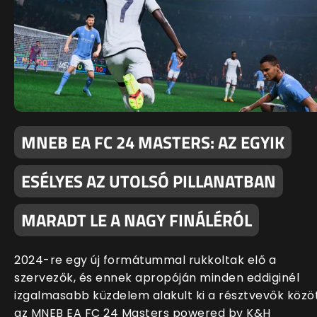
MNEB EA FC 24 MASTERS: AZ EGYIK
ESÉLYES AZ UTOLSÓ PILLANATBAN
MARADT LE A NAGY FINÁLÉRÓL
2024-re egy új formátummal rukkoltak elő a
szervezők, és ennek apropóján minden eddiginél
izgalmasabb küzdelem alakult ki a résztvevők közö
az MNEB EA FC 24 Masters powered by K&H