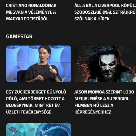
CRISTIANO RONALDÓNAK
ÁLL A BÁL A LIVERPOOL KÖRÜL,
MEGVAN A VÉLEMÉNYE A
SZOBOSZLAIÉKNÁL SZTRÁJKRÓ
MAGYAR FOCISTÁRÓL
SZÓLNAK A HÍREK
GAMESTAR
EGY ZUCKERBERGET GÚNYOLÓ
JASON MOMOA SZERINT LOBO
PÓLÓ, AMI TÖBBET HOZOTT A
MEGJELENÉSE A SUPERGIRL-
BLUESKYNAK, MINT KÉT ÉV
FILMBEN HŰ LESZ A
ÜZLETI TEVÉKENYSÉGE
KÉPREGÉNYEKHEZ