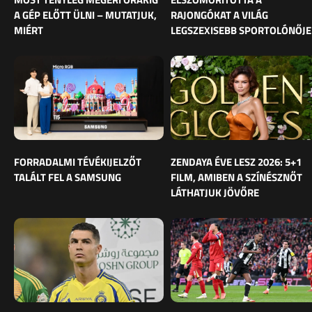
A GÉP ELŐTT ÜLNI – MUTATJUK,
RAJONGÓKAT A VILÁG
MIÉRT
LEGSZEXISEBB SPORTOLÓNŐJE
FORRADALMI TÉVÉKIJELZŐT
ZENDAYA ÉVE LESZ 2026: 5+1
TALÁLT FEL A SAMSUNG
FILM, AMIBEN A SZÍNÉSZNŐT
LÁTHATJUK JÖVŐRE