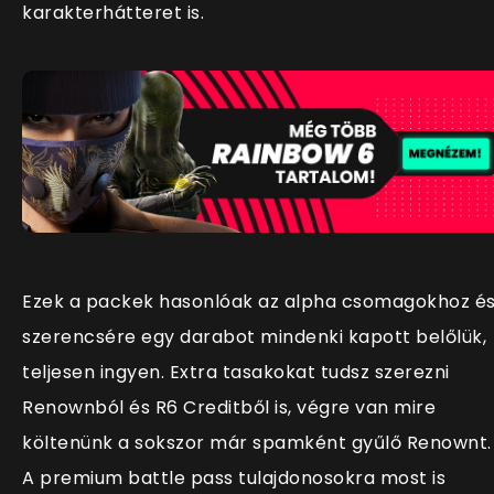
karakterhátteret is.
Ezek a packek hasonlóak az alpha csomagokhoz é
szerencsére egy darabot mindenki kapott belőlük,
teljesen ingyen. Extra tasakokat tudsz szerezni
Renownból és R6 Creditből is, végre van mire
költenünk a sokszor már spamként gyűlő Renownt.
A premium battle pass tulajdonosokra most is