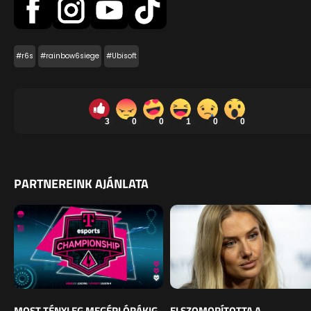
#r6s
#rainbow6siege
#Ubisoft
3
0
0
1
0
0
PARTNEREINK AJÁNLATA
MOST TÉNYLEG MEGÉRI ÓRÁKIG
ELSZOMORÍTOTTA A