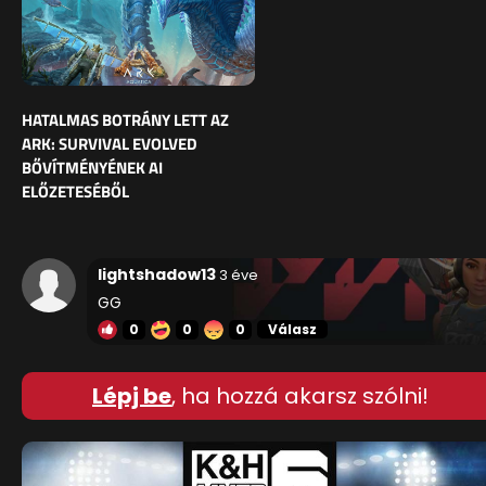
HATALMAS BOTRÁNY LETT AZ
ARK: SURVIVAL EVOLVED
BŐVÍTMÉNYÉNEK AI
ELŐZETESÉBŐL
lightshadow13
3 éve
GG
0
0
0
Válasz
Lépj be
, ha hozzá akarsz szólni!