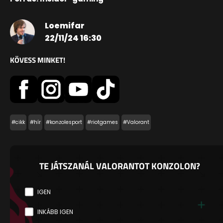
Loemifar
22/11/24 16:30
KÖVESS MINKET!
#cikk
#hír
#konzolesport
#riotgames
#Valorant
TE JÁTSZANÁL VALORANTOT KONZOLON?
IGEN
INKÁBB IGEN