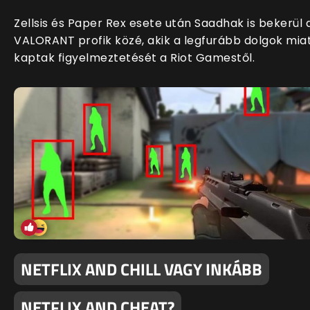
Zellsis és Paper Rex esete után Saadhak is bekerül 
VALORANT profik közé, akik a legfurább dolgok mia
kaptak figyelmeztetését a Riot Gamestől.
NETFLIX AND CHILL VAGY INKÁBB
NETFLIX AND CHEAT?