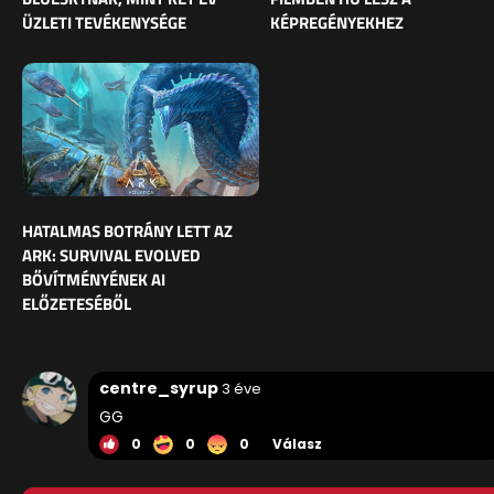
ÜZLETI TEVÉKENYSÉGE
KÉPREGÉNYEKHEZ
HATALMAS BOTRÁNY LETT AZ
ARK: SURVIVAL EVOLVED
BŐVÍTMÉNYÉNEK AI
ELŐZETESÉBŐL
centre_syrup
3 éve
GG
0
0
0
Válasz