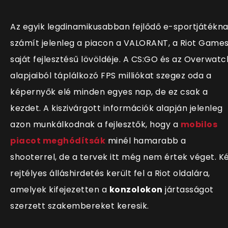
Az egyik legdinamikusabban fejlődő e-sportjátékn
számít jelenleg a piacon a VALORANT, a Riot Game
saját fejlesztésű lövöldéje. A CS:GO és az Overwatc
alapjaiból táplálkozó FPS milliókat szegez oda a
képernyők elé minden egyes nap, de ez csak a
kezdet. A kiszivárgott információk alapján jelenleg
azon munkálkodnak a fejlesztők, hogy a
mobilos
piacot meghódítsák
minél hamarabb a
shooterrel, de a tervek itt még nem értek véget. K
rejtélyes álláshirdetés került fel a Riot oldalára,
amelyek kifejezetten a
konzolokon
jártasságot
szerzett szakembereket keresik.