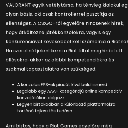
VALORANT egyik vetélytársa, ha tényleg kialakul eg
olyan bázis, aki csak kontrollerrel pusztítja az
ellenséget. A CS:GO-ról egyelőre nincsenek hírek,
hogy átköltözne játékkonzolokra, vagyis egy
konkurenciával kevesebbel kell számolnia a Riotnak
Ha szeretnél jelentkezni a Riot által meghirdetett
állásokra, akkor az alábbi kompetenciákra és
szakmai tapasztalatra van szükséged.
A konzolos FPS-ek piacát kívül belül ismerd
Legalább egy AAA+ kategóriájú online kompetitív
konzoljátékon dolgozz
Legyen birtokodban a különböző platformokra
történő fejlesztés tudása
Ami biztos, hogy a Riot Games egyelőre még