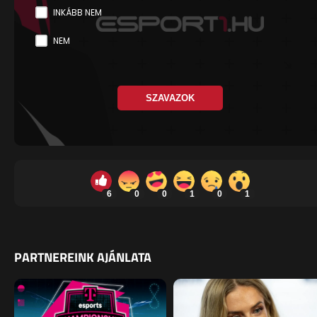
INKÁBB NEM
NEM
SZAVAZOK
6
0
0
1
0
1
PARTNEREINK AJÁNLATA