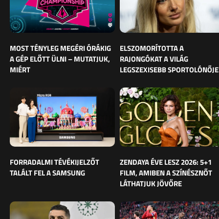
MOST TÉNYLEG MEGÉRI ÓRÁKIG
ELSZOMORÍTOTTA A
A GÉP ELŐTT ÜLNI – MUTATJUK,
RAJONGÓKAT A VILÁG
MIÉRT
LEGSZEXISEBB SPORTOLÓNŐJE
FORRADALMI TÉVÉKIJELZŐT
ZENDAYA ÉVE LESZ 2026: 5+1
TALÁLT FEL A SAMSUNG
FILM, AMIBEN A SZÍNÉSZNŐT
LÁTHATJUK JÖVŐRE