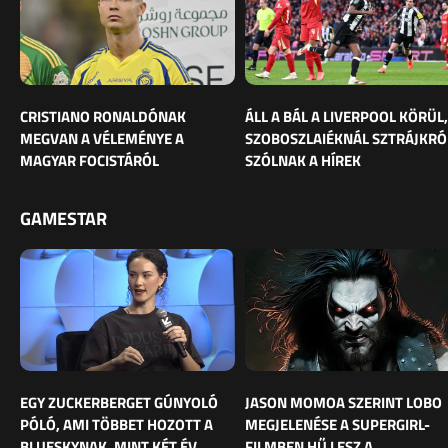
CRISTIANO RONALDÓNAK
ÁLL A BÁL A LIVERPOOL KÖRÜL,
MEGVAN A VÉLEMÉNYE A
SZOBOSZLAIÉKNÁL SZTRÁJKRÓ
MAGYAR FOCISTÁRÓL
SZÓLNAK A HÍREK
GAMESTAR
EGY ZUCKERBERGET GÚNYOLÓ
JASON MOMOA SZERINT LOBO
PÓLÓ, AMI TÖBBET HOZOTT A
MEGJELENÉSE A SUPERGIRL-
BLUESKYNAK, MINT KÉT ÉV
FILMBEN HŰ LESZ A