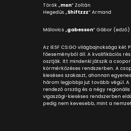
Török „
msn
” Zoltán
Hegedűs „
Shiftzzz
” Armand
Málovics „
gabesson
” Gábor (edző)
Az IESF CS:GO világbajnoksága két P
főeseményből áll. A kvalifikációs 
osztják. Itt mindenki játszik a csop
körmérkőzéses rendszerben. A csopor
kieséses szakaszt, ahonnan egyen
három legjobbja jut tovább végül. 
rendező ország és a négy regionális
vigaszági-kieséses rendszerben eldön
pedig nem kevesebb, mint a nemzeti