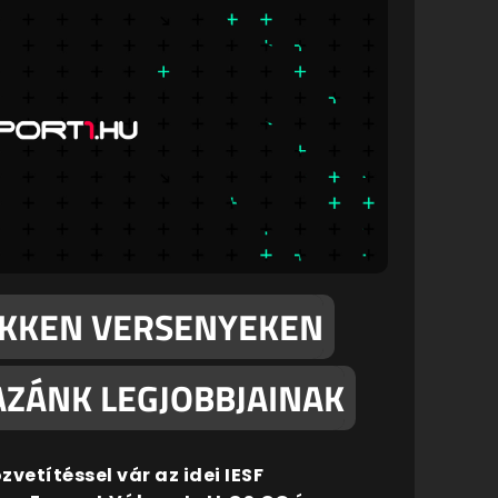
TEKKEN VERSENYEKEN
ZÁNK LEGJOBBJAINAK
etítéssel vár az idei IESF