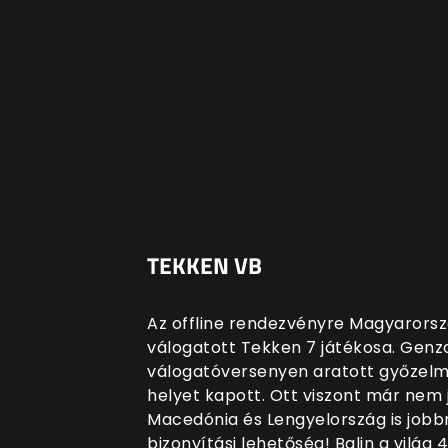
TEKKEN VB
Az offline rendezvényre Magyarorsz
válogatott
Tekken 7 játékosa. Genzo 
válogatóversenyen aratott győzelmé
helyet kapott. Ott viszont már nem j
Macedónia és Lengyelország is jobbn
bizonyítási lehetőség! Balin a vilá