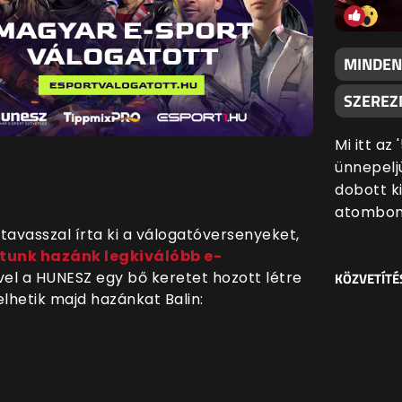
MINDEN
SZEREZN
Mi itt az
ünnepeljü
dobott k
atombom
avasszal írta ki a válogatóversenyeket,
tunk hazánk legkiválóbb e-
vel a HUNESZ egy bő keretet hozott létre
KÖZVETÍTÉ
elhetik majd hazánkat Balin: