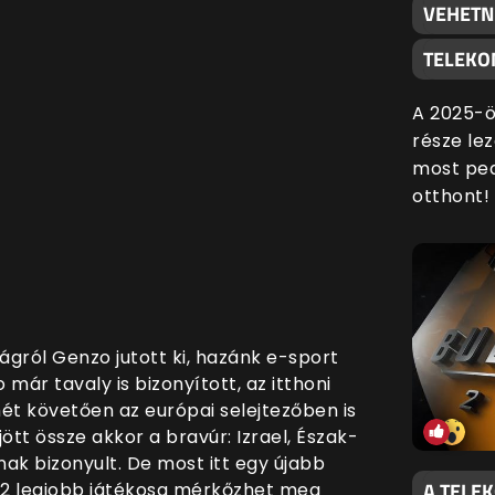
VEHETN
TELEKO
A 2025-ö
része lez
most ped
otthont!
ágról Genzo jutott ki, hazánk
e-sport
már tavaly is bizonyított, az itthoni
t követően az európai selejtezőben is
ött össze akkor a bravúr: Izrael, Észak-
ak bizonyult. De most itt egy újabb
A TELE
g 42 legjobb játékosa mérkőzhet meg