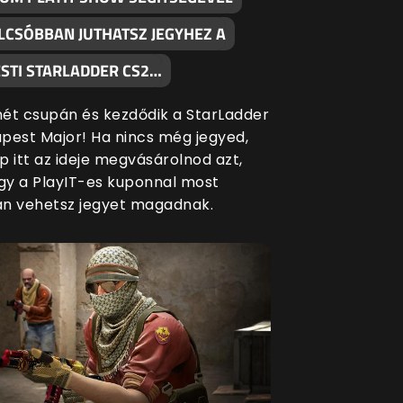
LCSÓBBAN JUTHATSZ JEGYHEZ A
STI STARLADDER CS2…
ét csupán és kezdődik a StarLadder
pest Major! Ha nincs még jegyed,
p itt az ideje megvásárolnod azt,
ogy a PlayIT-es kuponnal most
n vehetsz jegyet magadnak.