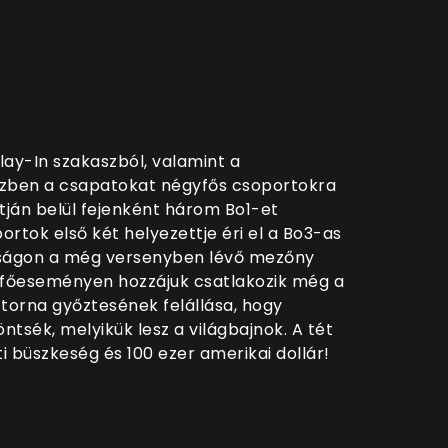
lay-In szakaszból, valamint a
részben a csapatokat négyfős csoportokra
ortján belül fejenként három Bo1-et
tok első két helyezettje éri el a Bo3-as
eságon a még versenyben lévő mezőny
A főeseményen hozzájuk csatlakozik még a
 torna győztesének felállása, hogy
tsék, melyikük lesz a világbajnok. A tét
 büszkeség és 100 ezer amerikai dollár!