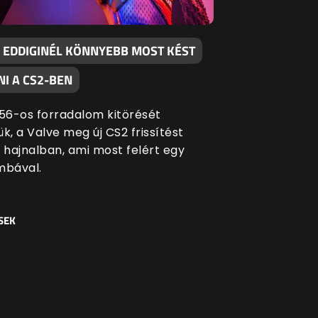
 EDDIGINÉL KÖNNYEBB MOST KÉST
I A CS2-BEN
 '56-os forradalom kitörését
k, a Valve meg új CS2 frissítést
i hajnalban, ami most felért egy
bával.
SEK