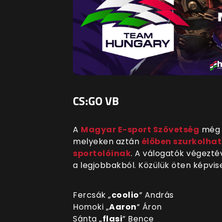
CS:GO VB
A
Magyar E-sport Szövetség
még t
melyeken aztán
élőben szurkolhat
sportolóinak
. A válogatók végezté
a legjobbakból. Közülük öten képvis
Fercsák „
coolio
” András
Homoki „
Aaron
” Áron
Sánta „
flasi
” Bence