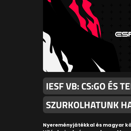
IESF VB: CS:GO ÉS 
SZURKOLHATUNK HA
Nyereményjátékkal és magyar közv