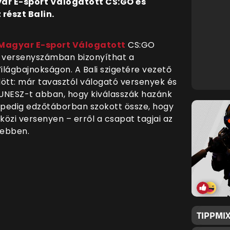
ar E-sport Válogatott CS:GO és
részt Balin.
Magyar E-sport Válogatott
CS:GO
 versenyszámban bizonyíthat a
ilágbajnokságon. A Bali szigetére vezető
tt: már tavasztól válogató versenyek és
UNESZ-t abban, hogy kiválasszák hazánk
t pedig edzőtáborban szokott össze, hogy
zi versenyen – erről a csapat tagjai az
sebben.
TIPPMIX