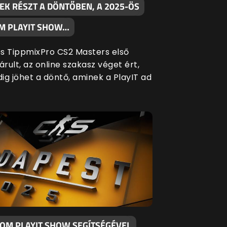
EK RÉSZT A DÖNTŐBEN, A 2025-ÖS
M PLAYIT SHOW…
s TippmixPro CS2 Masters első
árult, az online szakasz véget ért,
ig jöhet a döntő, aminek a PlayIT ad
KOM PLAYIT SHOW SEGÍTSÉGÉVEL