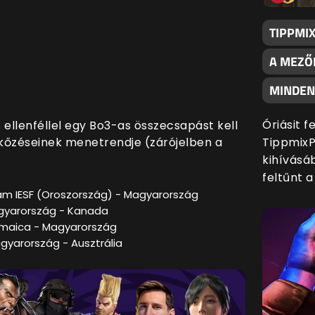
TIPPMI
A MEZŐ
MINDENK
Óriásit 
ellenféllel egy Bo3-as összecsapást kell
őzéseinek menetrendje (zárójelben a
TippmixP
kihívásáb
feltűnt 
Team IESF (Oroszország) - Magyarország
Magyarország - Kanada
Jamaica - Magyarország
agyarország - Ausztrália