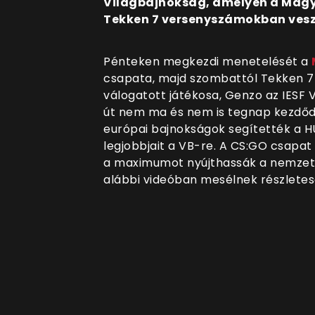
Világbajnokság, amelyen a Magy
Tekken 7 versenyszámokban vesz 
Pénteken megkezdi menetelését a
csapata, majd szombattól Tekken 7
válogatott játékosa, Genzo az IESF V
út nem ma és nem is tegnap kezdődö
európai bajnokságok segítették a H
legjobbjait a VB-re. A CS:GO csapa
a maximumot nyújthassák a nemzetkö
alábbi videóban mesélnek részlete