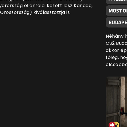
rország ellenfelei között lesz Kanada,
MOST O
Oroszország) kiválasztottja is.
BUDAPE
Néhány h
CS2 Buda
akkor ép
főleg, h
olcsóbba