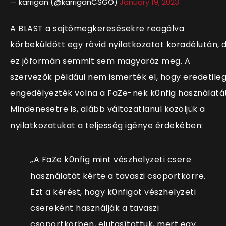
— karrigan (@karriganCSGO)
January 19, 2023
A BLAST a sajtómegkeresésekre reagálva
körbeküldött egy rövid nyilatkozatot koradélután, 
ez jóformán semmit sem magyaráz meg. A
szervezők például nem ismerték el, hogy eredetile
engedélyezték volna a FaZe-nek k0nfig használatát
Mindenesetre is, alább változatlanul közöljük a
nyilatkozatukat a teljesség igénye érdekében:
„A FaZe k0nfig mint vészhelyzeti csere
használatát kérte a tavaszi csoportkörre.
Ezt a kérést, hogy k0nfigot vészhelyzeti
csereként használják a tavaszi
csoportkörben, elutasítottuk, mert egy