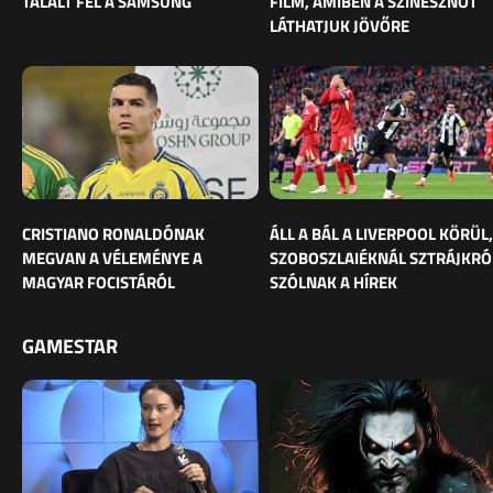
TALÁLT FEL A SAMSUNG
FILM, AMIBEN A SZÍNÉSZNŐT
LÁTHATJUK JÖVŐRE
CRISTIANO RONALDÓNAK
ÁLL A BÁL A LIVERPOOL KÖRÜL,
MEGVAN A VÉLEMÉNYE A
SZOBOSZLAIÉKNÁL SZTRÁJKRÓ
MAGYAR FOCISTÁRÓL
SZÓLNAK A HÍREK
GAMESTAR