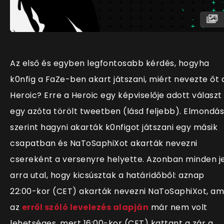
Az első és egyben legfontosabb kérdés, hogyha
k0nfig a FaZe-ben akart játszani, miért nevezte őt 
Heroic? Erre a Heroic egy képviselője adott választ
egy azóta törölt tweetben (lásd feljebb). Elmondá
szerint hagyni akarták k0nfigot játszani egy másik
csapatban és NaToSaphiXot akarták nevezni
csereként a versenyre helyette. Azonban minden je
arra utal, hogy kicsúsztak a határidőből: aznap
22:00-kor (CET) akarták nevezni NaToSaphiXot, am
az
erről szóló levelezés alapján
már nem volt
lehetséges, mert 16:00-kor (CET) kattant a zár a