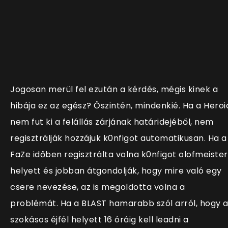
Jogosan merül fel ezután a kérdés, mégis kinek a
hibája ez az egész? Őszintén, mindenkié. Ha a Heroi
nem fut ki a felállás zárjának határidejéből, nem
regisztrálják hozzájuk k0nfigot automatikusan. Ha a
FaZe időben regisztrálta volna k0nfigot olofmeister
helyett és jobban átgondolják, hogy mire való egy
csere nevezése, az is megoldotta volna a
problémát. Ha a BLAST hamarabb szól arról, hogy 
szokásos éjfél helyett 16 óráig kell leadni a