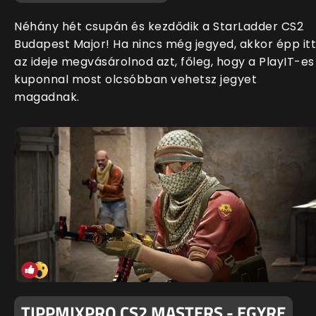
Néhány hét csupán és kezdődik a StarLadder CS2
Budapest Major! Ha nincs még jegyed, akkor épp itt
az ideje megvásárolnod azt, főleg, hogy a PlayIT-es
kuponnal most olcsóbban vehetsz jegyet
magadnak.
TIPPMIXPRO CS2 MASTERS - EGYRE