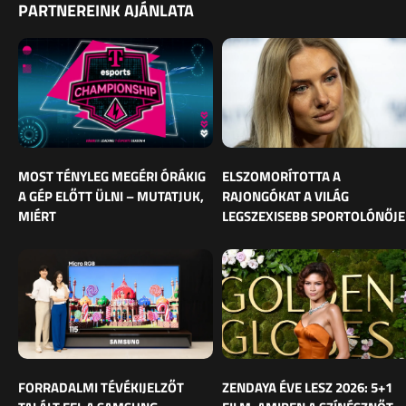
PARTNEREINK AJÁNLATA
MOST TÉNYLEG MEGÉRI ÓRÁKIG
ELSZOMORÍTOTTA A
A GÉP ELŐTT ÜLNI – MUTATJUK,
RAJONGÓKAT A VILÁG
MIÉRT
LEGSZEXISEBB SPORTOLÓNŐJE
FORRADALMI TÉVÉKIJELZŐT
ZENDAYA ÉVE LESZ 2026: 5+1