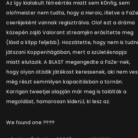
Az így kialakult félreértés miatt sem k0nfig, sem
olofmeister nem tudta, hogy a Heroic, illetve a FaZ
cseréjeként vannak regisztrálva. Olof ezt a dráma
közepén zajló Valorant streamjén erősítette meg
(lásd a klipp feljebb). Hozzátette, hogy nem is tudn
játszani Koppenhágában, mert a születésnapja
miatt elutazik. A BLAST megengedte a FaZe-nek,
hogy olyan ötödik játékost keressenek, aki nem ves
még részt semmilyen kapacitásban a tornán.
Karrigan tweetjei alapján már meg is találták a
megoldást, hamarosan kiderül, ki lesz az.
We found one ????