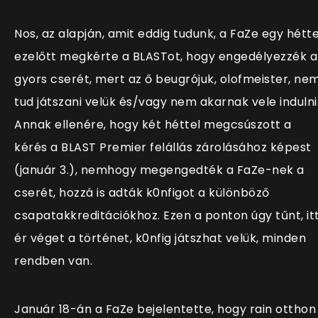
Nos, az alapján, amit eddig tudunk, a FaZe egy hétte
ezelőtt megkérte a BLASTot, hogy engedélyezzék a
gyors cserét, mert az ő beugrójuk, olofmeister, ne
tud játszani velük és/vagy nem akarnak vele indulni
Annak ellenére, hogy két héttel megcsúszott a
kérés a BLAST Premier felállás zárolásához képest
(január 3.), nemhogy megengedték a FaZe-nek a
cserét, hozzá is adták k0nfigot a különböző
csapatakkreditációkhoz. Ezen a ponton úgy tűnt, it
ér véget a történet, k0nfig játszhat velük, minden
rendben van.
Január 18-án a FaZe bejelentette, hogy rain otthon