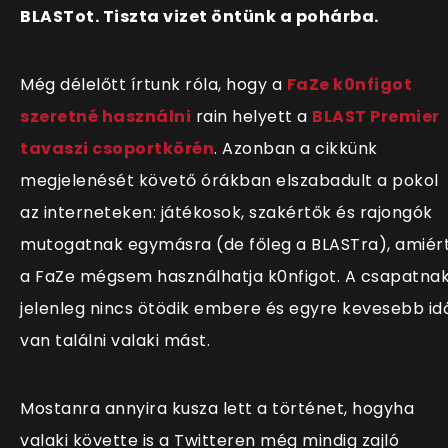
BLASTot. Tiszta vizet öntünk a pohárba.
Még délelőtt írtunk róla, hogy a
FaZe k0nfigot
szeretné használni
rain helyett a
BLAST Premier
tavaszi csoportkörén
. Azonban a cikkünk
megjelenését követő órákban elszabadult a pokol
az interneteken: játékosok, szakértők és rajongók
mutogatnak egymásra (de főleg a BLASTra), amiér
a FaZe mégsem használhatja k0nfigot. A csapatna
jelenleg nincs ötödik embere és egyre kevesebb id
van találni valaki mást.
Mostanra annyira kusza lett a történet, hogyha
valaki követte is a Twitteren még mindig zajló