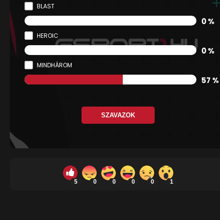
BLAST
0 %
HEROIC
0 %
MINDHÁROM
57 %
SZAVAZOK
5
0
0
0
0
1