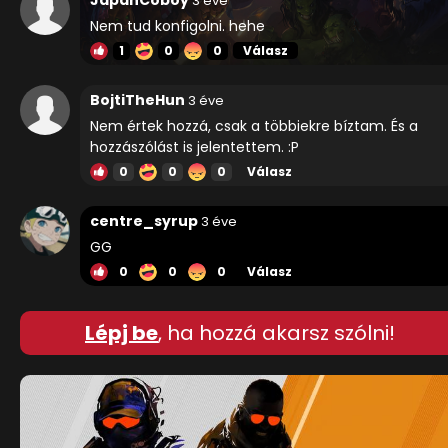
3 éve
Nem tud konfigolni. hehe
1
0
0
Válasz
BojtiTheHun
3 éve
Nem értek hozzá, csak a többiekre bíztam. És a
hozzászólást is jelentettem. :P
0
0
0
Válasz
centre_syrup
3 éve
GG
0
0
0
Válasz
Lépj be
, ha hozzá akarsz szólni!