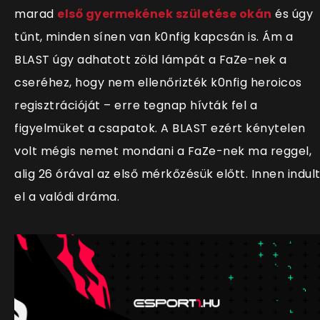
marad
első gyermekének születése okán
és úgy
tűnt, minden sínen van k0nfig kapcsán is. Ám a
BLAST úgy adhatott zöld lámpát a FaZe-nek a
cseréhez, hogy nem ellenőrizték k0nfig heroicos
regisztrációját – erre tegnap hívták fel a
figyelmüket a csapatok. A BLAST ezért kénytelen
volt mégis nemet mondani a FaZe-nek ma reggel,
alig 26 órával az első mérkőzésük előtt. Innen indul
el a valódi dráma.