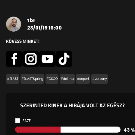
tbr
23/01/19 16:00
KÖVESS MINKET!
#BLAST
#BLASTSpring
#CSGO
#dráma
#esport
#verseny
SZERINTED KINEK A HIBÁJA VOLT AZ EGÉSZ?
FAZE
43 %