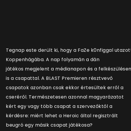
Tegnap este derült ki, hogy a FaZe k0nfiggal utazot
Koppenhágába. A nap folyamán a dán
játékos megjelent a médianapon és a felkészülése
is a csapattal. A BLAST Premieren résztvevő
csapatok azonban csak ekkor értesültek erről a
cseréről. Természetesen azonnal magyarázatot
kért egy vagy több csapat a szervezőktől a
kérdésre: miért lehet a Heroic által regisztrált
beugró egy másik csapat játékosa?