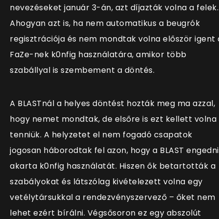
nevezéseket január 3-án, azt díjazták volna a felek.
Ahogyan azt is, ha nem automatikus a beugrók
regisztrációja és nem mondtak volna először igent 
FaZe-nek k0nfig használatára, amikor több
szabállyal is szembement a döntés.
A BLASTnál a helyes döntést hozták meg ma azzal,
hogy nemet mondtak, de elsőre is ezt kellett volna
tenniük. A helyzetet el nem fogadó csapatok
jogosan háborodtak fel azon, hogy a BLAST engedni
akarta k0nfig használatát. Hiszen ők betartották a
szabályokat és látszólag kivételezett volna egy
vetélytársukkal a rendezvényszervező – őket nem
lehet ezért bírálni. Végsősoron ez egy abszolút