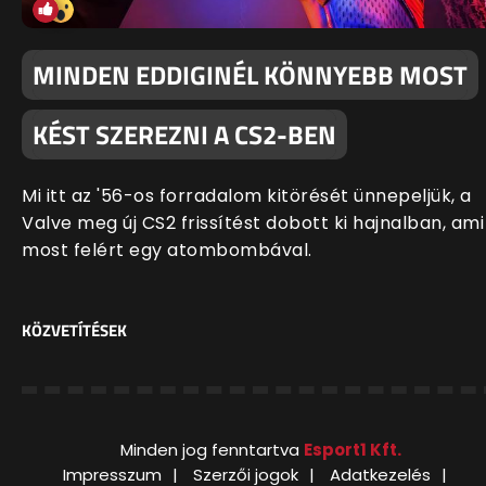
MINDEN EDDIGINÉL KÖNNYEBB MOST
KÉST SZEREZNI A CS2-BEN
Mi itt az '56-os forradalom kitörését ünnepeljük, a
Valve meg új CS2 frissítést dobott ki hajnalban, ami
most felért egy atombombával.
KÖZVETÍTÉSEK
Minden jog fenntartva
Esport1 Kft.
Impresszum
Szerzői jogok
Adatkezelés