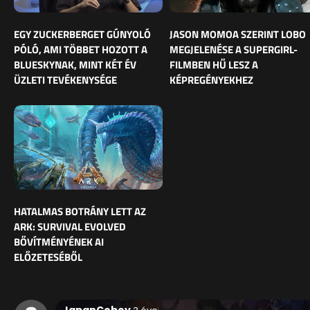
EGY ZUCKERBERGET GÚNYOLÓ
JASON MOMOA SZERINT LOBO
PÓLÓ, AMI TÖBBET HOZOTT A
MEGJELENÉSE A SUPERGIRL-
BLUESKYNAK, MINT KÉT ÉV
FILMBEN HŰ LESZ A
ÜZLETI TEVÉKENYSÉGE
KÉPREGÉNYEKHEZ
HATALMAS BOTRÁNY LETT AZ
ARK: SURVIVAL EVOLVED
BŐVÍTMÉNYÉNEK AI
ELŐZETESÉBŐL
JapanCoboy