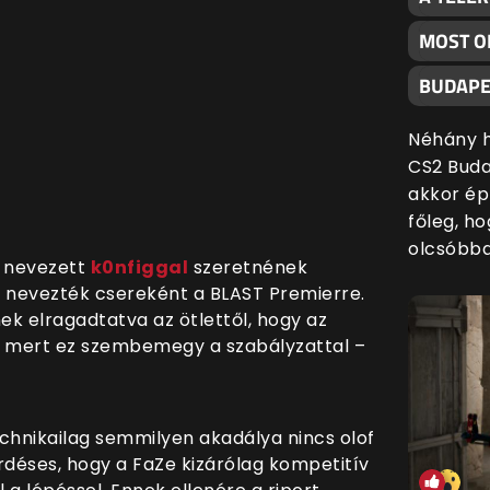
MOST O
BUDAPE
Néhány h
CS2 Buda
akkor ép
főleg, h
olcsóbba
t nevezett
k0nfiggal
szeretnének
rt nevezték csereként a BLAST Premierre.
k elragadtatva az ötlettől, hogy az
, mert ez szembemegy a szabályzattal –
chnikailag semmilyen akadálya nincs olof
rdéses, hogy a FaZe kizárólag kompetitív