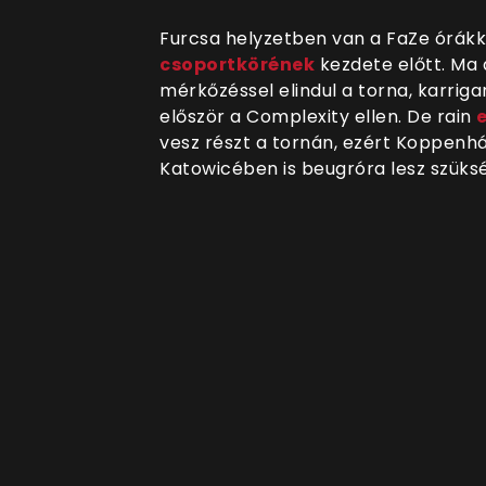
Furcsa helyzetben van a FaZe órákk
csoportkörének
kezdete előtt. Ma 
mérkőzéssel elindul a torna, karrig
először a Complexity ellen. De rain
vesz részt a tornán, ezért Koppenh
Katowicében is beugróra lesz szüks