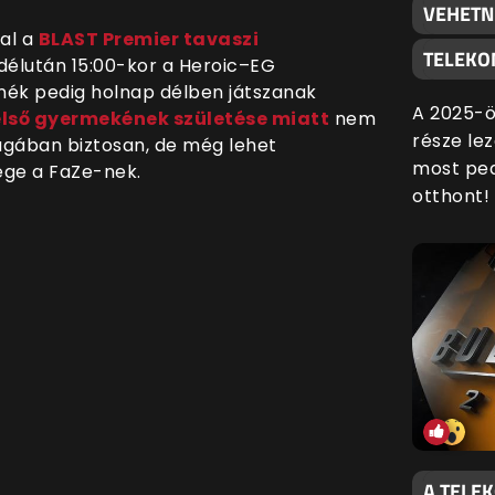
VEHETN
al a
BLAST Premier tavaszi
TELEKO
délután 15:00-kor a Heroic–EG
anék pedig holnap délben játszanak
A 2025-ö
első gyermekének születése miatt
nem
része lez
ágában biztosan, de még lehet
most ped
ége a FaZe-nek.
otthont!
A TELE