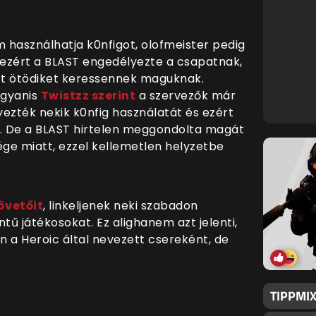
m használhatja k0nfigot, olofmeister pedig
 ezért a BLAST engedélyezte a csapatnak,
tt ötödiket keressennek maguknak.
 ugyanis
Twistzz szerint
a szervezők már
ezték nekik k0nfig használatát és ezért
. De a BLAST hirtelen meggondolta magát
ge miatt, ezzel kellemetlen helyzetbe
övetőit
, linkeljenek neki szabadon
tű játékosokat. Ez alighanem azt jelenti,
 a Heroic által nevezett csereként, de
TIPPMIX