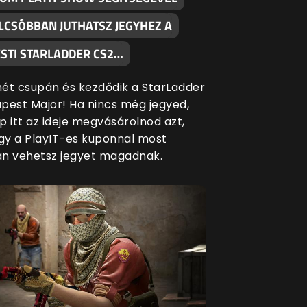
LCSÓBBAN JUTHATSZ JEGYHEZ A
STI STARLADDER CS2…
ét csupán és kezdődik a StarLadder
pest Major! Ha nincs még jegyed,
p itt az ideje megvásárolnod azt,
ogy a PlayIT-es kuponnal most
n vehetsz jegyet magadnak.