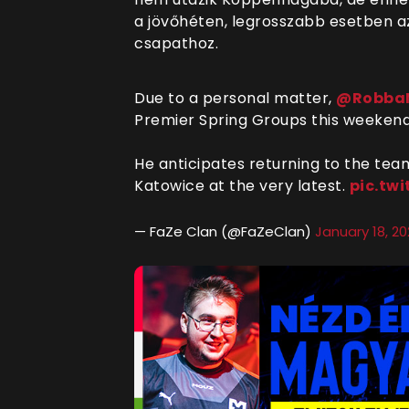
a jövőhéten, legrosszabb esetben az
csapathoz.
Due to a personal matter,
@Robba
Premier Spring Groups this weekend
He anticipates returning to the tea
Katowice at the very latest.
pic.tw
— FaZe Clan (@FaZeClan)
January 18, 2