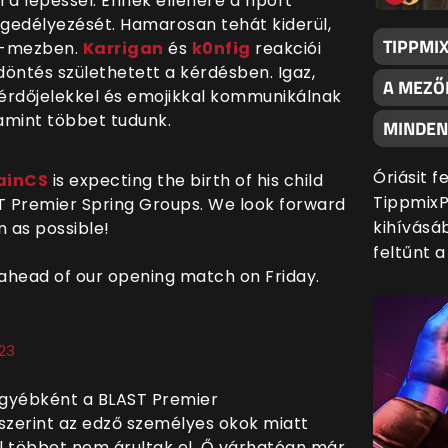
a lépéssel. Ennek ellenére a riport
ngedélyezését. Hamarosan tehát kiderül,
TIPPMI
Ze-mezben.
Karrigan
és
k0nfig
reakciói
döntés születhetett a kérdésben. Igaz,
A MEZŐ
érdőjelekkel és emojikkal kommunikálnak
, amint többet tudunk.
MINDENK
Óriásit 
ainCS
is expecting the birth of his child
TippmixP
AST Premier Spring Groups. We look forward
kihívásáb
n as possible!
feltűnt 
 ahead of our opening match on Friday.
023
egyébként a BLAST Premier
szerint az edző személyes okok miatt
 többet nem árultak el. Ő várhatóan már