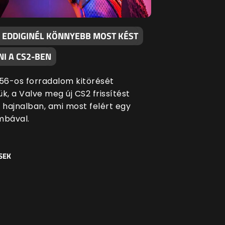
 EDDIGINÉL KÖNNYEBB MOST KÉST
I A CS2-BEN
 '56-os forradalom kitörését
k, a Valve meg új CS2 frissítést
i hajnalban, ami most felért egy
bával.
SEK