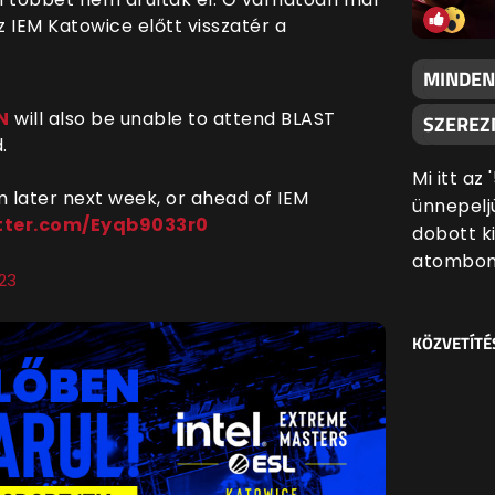
 IEM Katowice előtt visszatér a
MINDEN
N
will also be unable to attend BLAST
SZEREZN
.
Mi itt az
m later next week, or ahead of IEM
ünnepeljü
itter.com/Eyqb9033r0
dobott k
atombom
023
KÖZVETÍTÉ