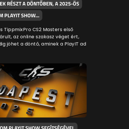
EK RÉSZT A DÖNTŐBEN, A 2025-ÖS
M PLAYIT SHOW…
s TippmixPro CS2 Masters első
árult, az online szakasz véget ért,
ig jöhet a döntő, aminek a PlayIT ad
KOM PLAYIT SHOW SEGÍTSÉGÉVEL