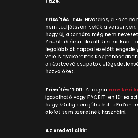
FaZe.
Frissítés 11:45:
Hivatalos, a FaZe ne
nem tud játszani velük a versenyen,
hogy új, a tornára még nem neveze
Kisebb dráma alakult ki a hír körül,
legalább öt nappal ezelőtt engedély
vele is gyakoroltak Koppenhágában
a résztvevő csapatok elégedetlensé
hozva őket.
Frissítés 11:00:
Karrigan
arra kéri k
igazolható vagy FACEIT-en 10-es szin
hogy k0nfig nem játszhat a FaZe-ben
olofot sem szeretnék használni.
Az eredeti cikk: