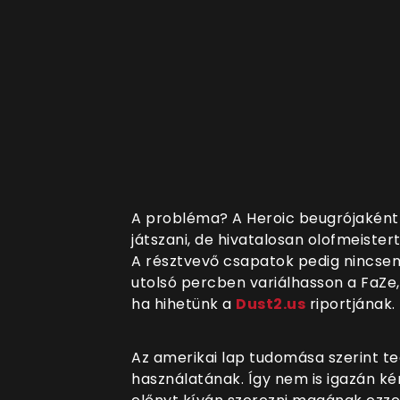
A probléma? A Heroic beugrójakén
játszani, de hivatalosan olofmeiste
A résztvevő csapatok pedig nincsene
utolsó percben variálhasson a FaZe
ha hihetünk a
Dust2.us
riportjának.
Az amerikai lap tudomása szerint te
használatának. Így nem is igazán ké