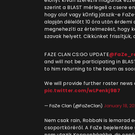
előnyt kíván szerezni magának ezzel 
szerint a BLAST mérlegeli a csere e
hogy olof vagy k0nfig játszik-e Fa
alapján délelőtt 10 óra után érdemi 
megnehezíti az értelmezést, hogy k
szavak helyett. Cikkünket frissítjük
FAZE CLAN CS:GO UPDATE
@FaZe_r
and will not be participating in BL
to him returning to the team as soo
We will provide further roster news
pic.twitter.com/wLPenkj9B7
— FaZe Clan (@FaZeClan)
January 18, 2
Nem csak rain, RobbaN is lemarad 
csoportköréről. A FaZe bejelentése 
nem utazik Koppenhágába, de ennél