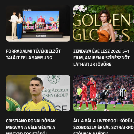
FORRADALMI TÉVÉKIJELZŐT
ZENDAYA ÉVE LESZ 2026: 5+1
TALÁLT FEL A SAMSUNG
FILM, AMIBEN A SZÍNÉSZNŐT
LÁTHATJUK JÖVŐRE
CRISTIANO RONALDÓNAK
ÁLL A BÁL A LIVERPOOL KÖRÜL,
MEGVAN A VÉLEMÉNYE A
SZOBOSZLAIÉKNÁL SZTRÁJKRÓ
MAGYAR FOCISTÁRÓL
SZÓLNAK A HÍREK