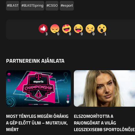
#BLAST
#BLASTSpring
#CSGO
#esport
3
0
0
0
0
1
PARTNEREINK AJÁNLATA
MOST TÉNYLEG MEGÉRI ÓRÁKIG
ELSZOMORÍTOTTA A
A GÉP ELŐTT ÜLNI – MUTATJUK,
RAJONGÓKAT A VILÁG
MIÉRT
LEGSZEXISEBB SPORTOLÓNŐJE