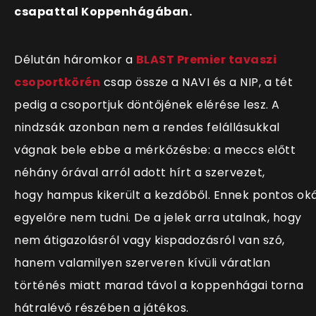
csapattal Koppenhágában.
Délután háromkor a
BLAST Premier tavaszi
csoportkörén
csap össze a NAVI és a NIP, a tét
pedig a csoportjuk döntőjének elérése lesz. A
nindzsák azonban nem a rendes felállásukkal
vágnak bele ebbe a mérkőzésbe: a meccs előtt
néhány órával arról adott hírt a szervezet,
hogy hampus kikerült a kezdőből. Ennek pontos ok
egyelőre nem tudni. De a jelek arra utalnak, hogy
nem átigazolásról vagy kispadozásról van szó,
hanem valamilyen szerveren kívüli váratlan
történés miatt marad távol a koppenhágai torna
hátralévő részében a játékos.