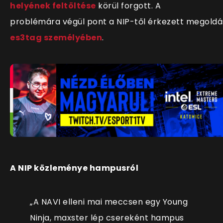
helyének feltöltése
körül forgott. A
problémára végül pont a NIP-től érkezett megoldá
es3tag személyében
.
A NIP közleménye hampusról
„A NAVI elleni mai meccsen egy Young
Ninja, maxster lép csereként hampus