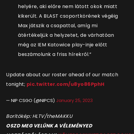
helyére, aki előre nem látott okok miatt
kikerült. A BLAST csoportkörének végéig
Max játszik a csapattal, amíg mi
átértékeljük a helyzetet, de várhatóan
még az IEM Katowice play-inje előtt
beszámolunk a friss hírekről.”
Update about our roster ahead of our match
tonight;
pic.twitter.com/u8yo86PphH
— NIP CSGO (@NIPCS)
January 25, 2023
Borítókép: HLTV/theMAKKU
OSZD MEG VELÜNK A VÉLEMÉNYED