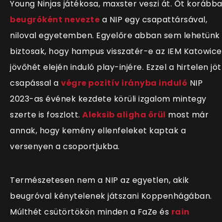
Young Ninjas játékosa, maxster veszi át. Őt korább
beugróként nevezte
a NIP egy csapattársával,
niloval egyetemben. Egyelőre abban sem lehetünk
biztosak, hogy hampus visszatér-e az IEM Katowice
jövőhét elején induló play-injére. Ezzel a hirtelen jöt
csapással a
végre pozitív irányba induló
NIP
2023-as évének kezdete körüli izgalom mintegy
szerte is foszlott.
Aleksib aligha örül
most már
annak, hogy kemény ellenfeleket kaptak a
versenyen a csoportjukba.
Természetesen nem a NIP az egyetlen, akik
beugróval kénytelenek játszani Koppenhágában.
Múlthét csütörtökön minden a FaZe és
rain