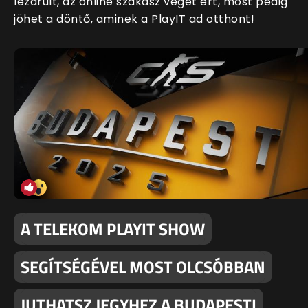
lezárult, az online szakasz véget ért, most pedig
jöhet a döntő, aminek a PlayIT ad otthont!
A TELEKOM PLAYIT SHOW
SEGÍTSÉGÉVEL MOST OLCSÓBBAN
JUTHATSZ JEGYHEZ A BUDAPESTI