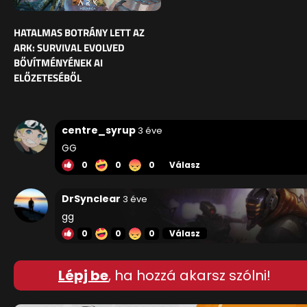
HATALMAS BOTRÁNY LETT AZ
ARK: SURVIVAL EVOLVED
BŐVÍTMÉNYÉNEK AI
ELŐZETESÉBŐL
centre_syrup
3 éve
GG
0
0
0
Válasz
DrSynclear
3 éve
gg
0
0
0
Válasz
Lépj be
, ha hozzá akarsz szólni!