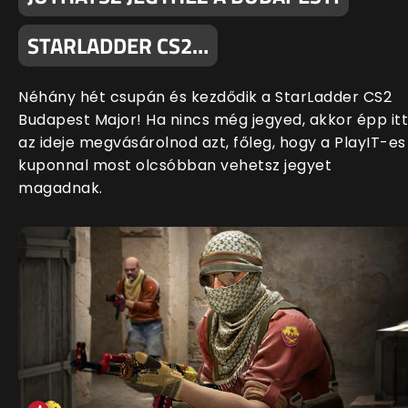
STARLADDER CS2…
Néhány hét csupán és kezdődik a StarLadder CS2
Budapest Major! Ha nincs még jegyed, akkor épp itt
az ideje megvásárolnod azt, főleg, hogy a PlayIT-es
kuponnal most olcsóbban vehetsz jegyet
magadnak.