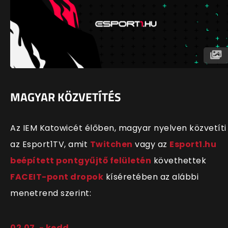
MAGYAR KÖZVETÍTÉS
Az IEM Katowicét élőben, magyar nyelven közvetíti
az Esport1TV, amit
Twitchen
vagy az
Esport1.hu
beépített pontgyűjtő felületén
követhettek
FACEIT-pont dropok
kíséretében az alábbi
menetrend szerint:
02.07. - kedd