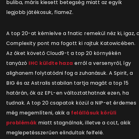
buliba, máris kiesett betegség miatt az egyik
legjobb játékosuk, flameZ.
A top 20-at kémlelve a fnatic remekül néz ki, igaz, 
Complexity pont ma fogott ki rajtuk Katowicében.
Az őket követő Cloud9-t a top 20 környékén
tanyázó
IHC küldte haza
erről a versenyről, így
alighanem folytatódni fog a zuhanásuk. A Spirit, a
BIG és az Astralis stabilan tartja magát a top 15
határán, ők az EPL-en változtathatnak ezen, ha
tudnak. A top 20 csapatok közül a NIP-et érdemes
még megemlíteni, akik a
felállásuk körüli
problémák
miatt stagnálnak, illetve a coLt, akik
meglepetésszerűen elindultak felfelé.