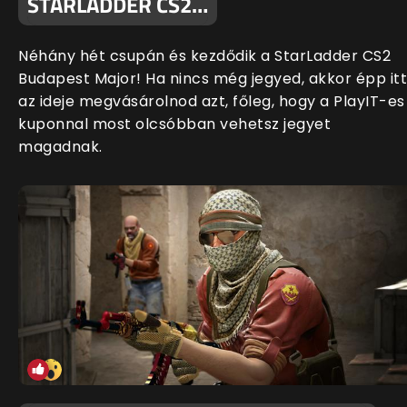
STARLADDER CS2…
Néhány hét csupán és kezdődik a StarLadder CS2
Budapest Major! Ha nincs még jegyed, akkor épp itt
az ideje megvásárolnod azt, főleg, hogy a PlayIT-es
kuponnal most olcsóbban vehetsz jegyet
magadnak.