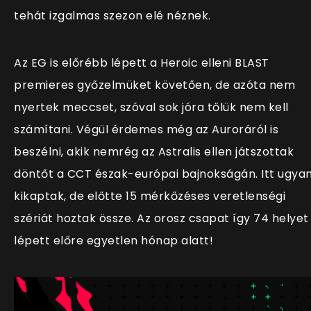
tehát izgalmas szezon elé néznek.
Az EG is előrébb lépett a Heroic elleni BLAST
premieres győzelmüket követően, de azóta nem
nyertek meccset, szóval sok jóra tőlük nem kell
számítani. Végül érdemes még az Auroráról is
beszélni, akik nemrég az Astralis ellen játszottak
döntőt a CCT észak-európai bajnokságán. Itt ugya
kikaptak, de előtte 15 mérkőzéses veretlenségi
szériát hoztak össze. Az orosz csapat így 74 helyet
lépett előre egyetlen hónap alatt!