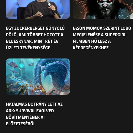
EGY ZUCKERBERGET GÚNYOLÓ
JASON MOMOA SZERINT LOBO
PÓLÓ, AMI TÖBBET HOZOTT A
MEGJELENÉSE A SUPERGIRL-
BLUESKYNAK, MINT KÉT ÉV
FILMBEN HŰ LESZ A
ÜZLETI TEVÉKENYSÉGE
KÉPREGÉNYEKHEZ
HATALMAS BOTRÁNY LETT AZ
ARK: SURVIVAL EVOLVED
BŐVÍTMÉNYÉNEK AI
ELŐZETESÉBŐL