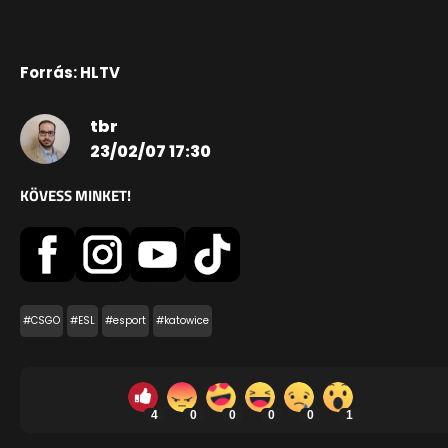
Forrás: HLTV
tbr
23/02/07 17:30
KÖVESS MINKET!
#CSGO
#ESL
#esport
#katowice
4
0
0
0
0
1