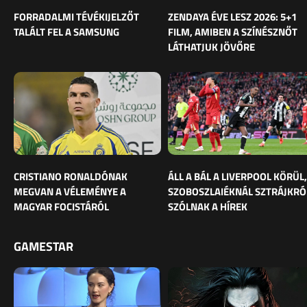
FORRADALMI TÉVÉKIJELZŐT
ZENDAYA ÉVE LESZ 2026: 5+1
TALÁLT FEL A SAMSUNG
FILM, AMIBEN A SZÍNÉSZNŐT
LÁTHATJUK JÖVŐRE
CRISTIANO RONALDÓNAK
ÁLL A BÁL A LIVERPOOL KÖRÜL,
MEGVAN A VÉLEMÉNYE A
SZOBOSZLAIÉKNÁL SZTRÁJKRÓ
MAGYAR FOCISTÁRÓL
SZÓLNAK A HÍREK
GAMESTAR