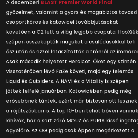
A decemberi
BLAST Premier World Final
győzelmet, valamint a gyors és magabiztos tavaszi
csoportkörös és katowicei továbbjutásokat
követően a G2 lett a világ legjobb csapata. HooXié
szépen összekapták magukat a csalódásokkal teli
ősz után és ezzel letaszították a trónról az immáro
csak második helyezett Heroicot. Őket egy szintén
visszatérőben lévő FaZe követi, majd egy felemás
Liquid és Outsiders. A NAVI és a Vitality is szépen
jöttek felfelé januárban, Katowicében pedig még
erősebbnek tűntek, ezért már biztosan ott lesznek
a rájátszásban is. A top 10-ben tehát bőven vanna
kihívók, bár a sort záró MOUZ és FURIA kissé ingata
egyelőre. Az OG pedig csak éppen megérkezett a