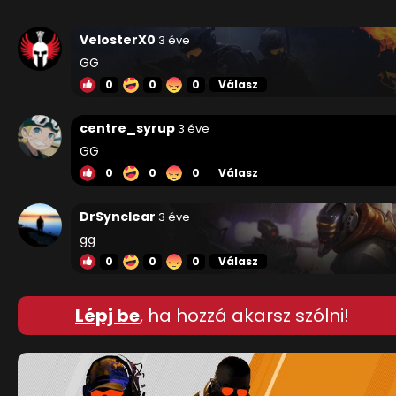
VelosterX0
3 éve
GG
0
0
0
Válasz
centre_syrup
3 éve
GG
0
0
0
Válasz
DrSynclear
3 éve
gg
0
0
0
Válasz
Lépj be
, ha hozzá akarsz szólni!