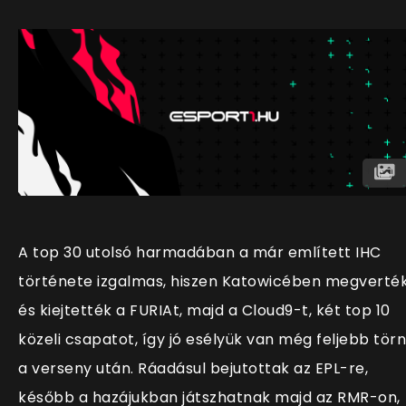
A top 30 utolsó harmadában a már említett IHC
története izgalmas, hiszen Katowicében megverté
és kiejtették a FURIAt, majd a Cloud9-t, két top 10
közeli csapatot, így jó esélyük van még feljebb törn
a verseny után. Ráadásul bejutottak az EPL-re,
később a hazájukban játszhatnak majd az RMR-on,