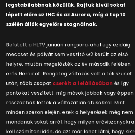
legstabilabbnak közülük. Rajtuk kívül sokat
lépett előre az IHC és az Aurora, míg a top 10
szélén állók egyelőre stagnálnak.
Befutott a HLTV januári rangsora, ahol egy ezidáig
meccset és pályát sem veszítő G2 került az első
helyre, miután megelőzték az év második felében
erős Heroicot. Rengeteg változás volt a téli szünet
után, több csapat
cserélt a felállásában
és így
pontokat veszített, míg mások jobbak vagy éppen
rosszabbak lettek a változatlan ötüsökkel. Mint
minden szezon elején, ezek a helyezések még nem
mondanak sokat arról, hogy milyen erőviszonyokra
kell számítani idén, de azt már lehet látni, hogy kik