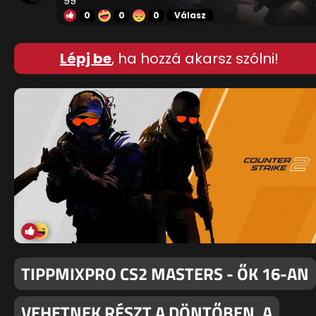
0
0
0
Válasz
Lépj be
, ha hozzá akarsz szólni!
TIPPMIXPRO CS2 MASTERS - ŐK 16-AN
VEHETNEK RÉSZT A DÖNTŐBEN, A