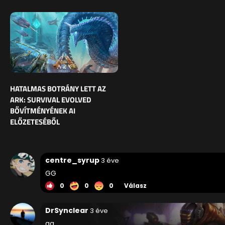
HATALMAS BOTRÁNY LETT AZ
ARK: SURVIVAL EVOLVED
BŐVÍTMÉNYÉNEK AI
ELŐZETESÉBŐL
centre_syrup
3 éve
GG
0
0
0
Válasz
DrSynclear
3 éve
gg