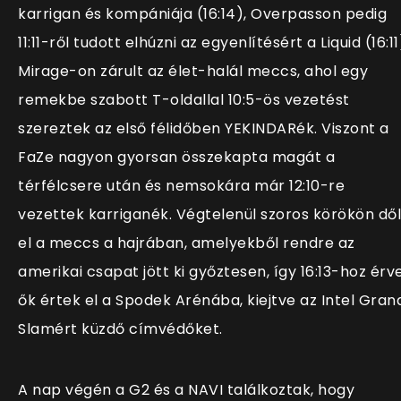
karrigan és kompániája (16:14), Overpasson pedig
11:11-ről tudott elhúzni az egyenlítésért a Liquid (16:11
Mirage-on zárult az élet-halál meccs, ahol egy
remekbe szabott T-oldallal 10:5-ös vezetést
szereztek az első félidőben YEKINDARék. Viszont a
FaZe nagyon gyorsan összekapta magát a
térfélcsere után és nemsokára már 12:10-re
vezettek karriganék. Végtelenül szoros körökön dől
el a meccs a hajrában, amelyekből rendre az
amerikai csapat jött ki győztesen, így 16:13-hoz érv
ők értek el a Spodek Arénába, kiejtve az Intel Gran
Slamért küzdő címvédőket.
A nap végén a G2 és a NAVI találkoztak, hogy