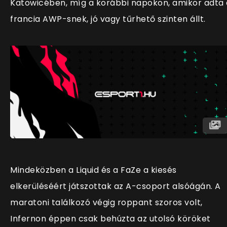
Katowicében, míg a korábbi napokon, amikor adta 
francia AWP-snek, jó vagy tűrhető szinten állt.
Mindeközben a Liquid és a FaZe a kiesés
elkerüléséért játszottak az A-csoport alsóágán. A
maratoni találkozó végig roppant szoros volt,
Infernon éppen csak behúzta az utolsó köröket