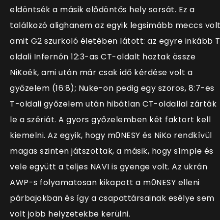
eldöntsék a másik elődöntős hely sorsát. Ez a
találkozó alighanem az egyik legsimább meccs volt
amit G2 szurkoló életében látott: az egyre inkább 
oldali Infernón 12:3-as CT-oldalt hoztak össze
NiKoék, ami után már csak idő kérdése volt a
győzelem (16:8); Nuke-on pedig egy szoros, 8:7-es
T-oldali győzelem után hibátlan CT-oldallal zárták
le a szériát. A gyors győzelemben két faktort kell
kiemelni. Az egyik, hogy m0NESY és NiKo rendkívül
magas szinten játszottak, a másik, hogy s1mple és
vele együtt a teljes NAVI is gyenge volt. Az ukrán
AWP-s folyamatosan kikapott a m0NESY elleni
párbajokban és így a csapattársainak esélye sem
volt jobb helyzetekbe kerülni.