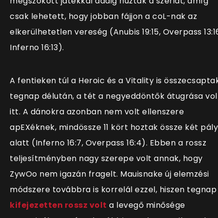
megszokott játékkal addig húzták a szériát, amíg
csak lehetett, hogy jobban fájjon a coL-nak az
elkerülhetetlen vereség (Anubis 19:15, Overpass 13:1
Inferno 16:13).
A fentieken túl a Heroic és a Vitality is összecsapta
tegnap délután, a tét a negyeddöntők átugrása vol
itt. A dánokra azonban nem volt ellenszere
apEXéknek, mindössze 11 kört hoztak össze két pál
alatt (Inferno 16:7, Overpass 16:4). Ebben a rossz
teljesítményben nagy szerepe volt annak, hogy
ZywOo nem igazán fragelt. Mauisnake új elemzési
módszere továbbra is korrelál ezzel, hiszen tegnap
kifejezetten rossz volt
a levegő minősége