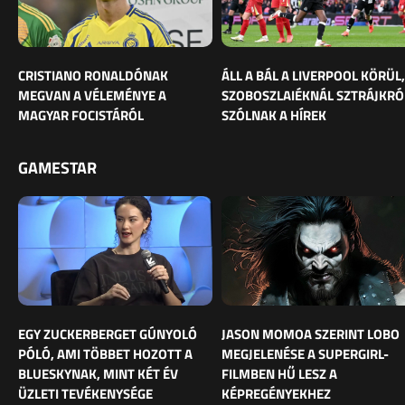
CRISTIANO RONALDÓNAK
ÁLL A BÁL A LIVERPOOL KÖRÜL,
MEGVAN A VÉLEMÉNYE A
SZOBOSZLAIÉKNÁL SZTRÁJKRÓ
MAGYAR FOCISTÁRÓL
SZÓLNAK A HÍREK
GAMESTAR
EGY ZUCKERBERGET GÚNYOLÓ
JASON MOMOA SZERINT LOBO
PÓLÓ, AMI TÖBBET HOZOTT A
MEGJELENÉSE A SUPERGIRL-
BLUESKYNAK, MINT KÉT ÉV
FILMBEN HŰ LESZ A
ÜZLETI TEVÉKENYSÉGE
KÉPREGÉNYEKHEZ