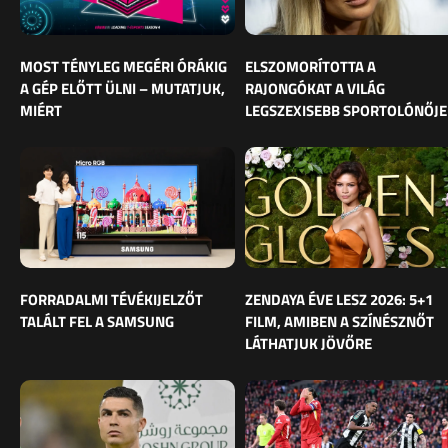
MOST TÉNYLEG MEGÉRI ÓRÁKIG
ELSZOMORÍTOTTA A
A GÉP ELŐTT ÜLNI – MUTATJUK,
RAJONGÓKAT A VILÁG
MIÉRT
LEGSZEXISEBB SPORTOLÓNŐJE
FORRADALMI TÉVÉKIJELZŐT
ZENDAYA ÉVE LESZ 2026: 5+1
TALÁLT FEL A SAMSUNG
FILM, AMIBEN A SZÍNÉSZNŐT
LÁTHATJUK JÖVŐRE