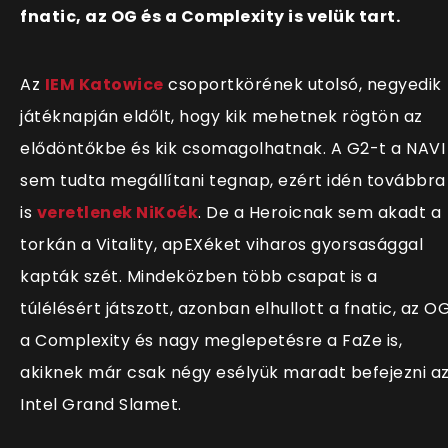
fnatic, az OG és a Complexity is velük tart.
Az
IEM Katowice
csoportkörének utolsó, negyedik
játéknapján eldőlt, hogy kik mehetnek rögtön az
elődöntőkbe és kik csomagolhatnak. A G2-t a NAVI
sem tudta megállítani tegnap, ezért idén továbbra
is
veretlenek NiKoék
. De a Heroicnak sem akadt a
torkán a Vitality, apEXéket viharos gyorsasággal
kapták szét. Mindeközben több csapat is a
túlélésért játszott, azonban elhullott a fnatic, az OG
a Complexity és nagy meglepetésre a FaZe is,
akiknek már csak négy esélyük maradt befejezni a
Intel Grand Slamet.