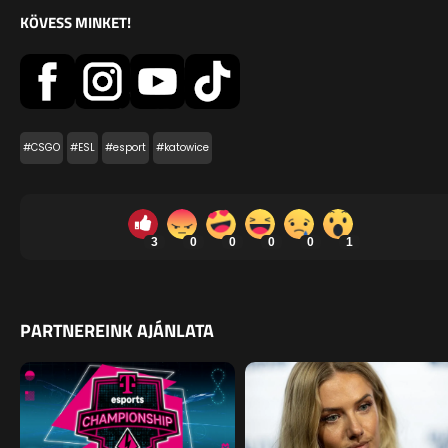
KÖVESS MINKET!
#CSGO
#ESL
#esport
#katowice
3
0
0
0
0
1
PARTNEREINK AJÁNLATA