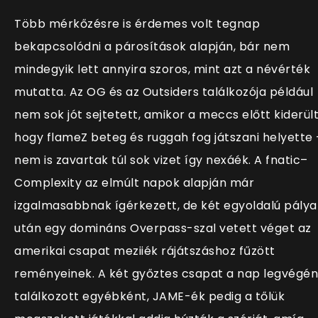
Több mérkőzésre is érdemes volt tegnap
bekapcsolódni a párosítások alapján, bár nem
mindegyik lett annyira szoros, mint azt a névérték
mutatta. Az OG és az Outsiders találkozója például
nem sok jót sejtetett, amikor a meccs előtt kiderült
hogy flameZ beteg és ruggah fog játszani helyette 
nem is zavartak túl sok vizet így nexáék. A fnatic–
Complexity az elmúlt napok alapján már
izgalmasabbnak ígérkezett, de két egyoldalú pálya
után egy domináns Overpass-szal vetett véget az
amerikai csapat meziiék rájátszáshoz fűzött
reményeinek. A két győztes csapat a nap legvégén
találkozott egyébként, JAME-ék pedig a tőlük