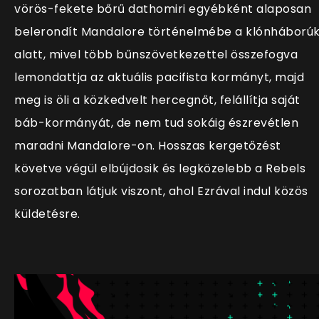
vörös-fekete bőrű dathomiri egyébként alaposan
belerondít Mandalore történelmébe a klónháború
alatt, mivel több bűnszövetkezettel összefogva
lemondattja az aktuális pacifista kormányt, majd
meg is öli a közkedvelt hercegnőt, felállítja saját
báb-kormányát, de nem tud sokáig észrevétlen
maradni Mandalore-on. Hosszas kergetőzést
követve végül elbújdosik és legközelebb a Rebels
sorozatban látjuk viszont, ahol Ezrával indul közös
küldetésre.