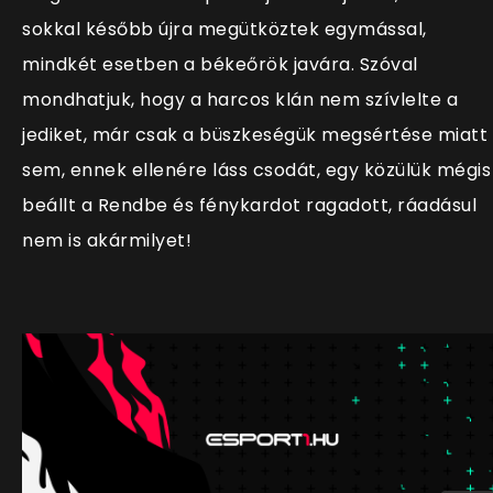
sokkal később újra megütköztek egymással,
mindkét esetben a békeőrök javára. Szóval
mondhatjuk, hogy a harcos klán nem szívlelte a
jediket, már csak a büszkeségük megsértése miatt
sem, ennek ellenére láss csodát, egy közülük mégis
beállt a Rendbe és fénykardot ragadott, ráadásul
nem is akármilyet!