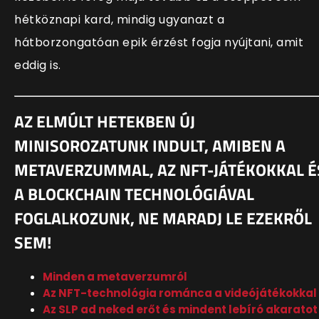
hétköznapi kard, mindig ugyanazt a
hátborzongatóan epik érzést fogja nyújtani, amit
eddig is.
AZ ELMÚLT HETEKBEN ÚJ
MINISOROZATUNK INDULT, AMIBEN A
METAVERZUMMAL, AZ NFT-JÁTÉKOKKAL É
A BLOCKCHAIN TECHNOLÓGIÁVAL
FOGLALKOZUNK, NE MARADJ LE EZEKRŐL
SEM!
Minden a metaverzumról
Az NFT-technológia románca a videójátékokkal
Az SLP ad neked erőt és mindent lebíró akaratot