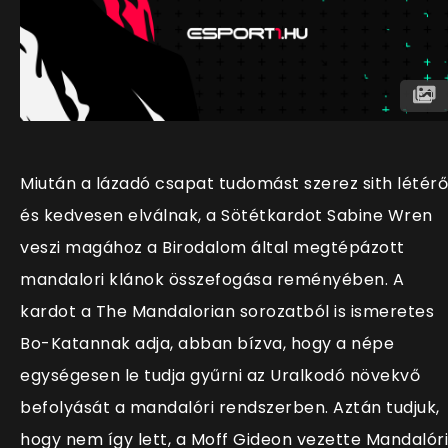
Miután a lázadó csapat tudomást szerez sith létérő
és kedvesen elválnak, a Sötétkardot Sabine Wren
veszi magához a Birodalom által megtépázott
mandalori klánok összefogása reményében. A
kardot a The Mandalorian sorozatból is ismeretes
Bo-Katannak adja, abban bízva, hogy a népe
egységesen le tudja gyűrni az Uralkodó növekvő
befolyását a mandalóri rendszerben. Aztán tudjuk,
hogy nem így lett, a Moff Gideon vezette Mandalóri