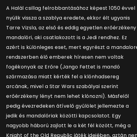
A Halál csillag felrobbantásához képest 1050 évvel
nyúlik vissza a szablya eredete, ekkor élt ugyanis
Tarre Vizsla, az első és eddig egyetlen erőérzékeny
mandalóri, aki csatlakozott is a Jedi rendhez. Ez
azért is különleges eset, mert egyrészt a mandalor
rendszerben élő emberek híresen nem voltak
fogékonyak az Erőre (Jango Fettet is mandó
származása miatt kérték fel a klónhadsereg
arcának, mivel a Star Wars szabályai szerint
erőérzékeny lényt nem lehet klónozni). Másfelől
pedig évezredeken átívelő gyűlölet jellemezte a
jedik és mandalóriak közötti kapcsolatot. Egy
nagyobb háború zajlott le a két fél között, még a
Knight of the Old Republic játék idejében, aztán ne