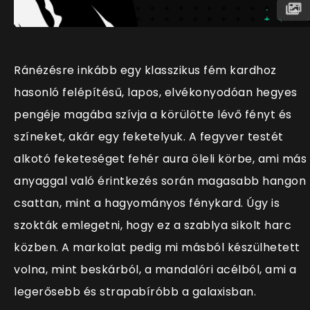
Ránézésre inkább egy klasszikus fém kardhoz
hasonló felépítésű, lapos, elvékonyodóan hegyes
pengéje magába szívja a körülötte lévő fényt és
színeket, akár egy feketelyuk. A fegyver testét
alkotó feketeséget fehér aura öleli körbe, ami más
anyaggal való érintkezés során magasabb hangon
csattan, mint a hagyományos fénykard. Úgy is
szokták emlegetni, hogy ez a szablya sikolt harc
közben. A markolat pedig mi másból készülhetett
volna, mint beskárból, a mandalóri acélból, ami a
legerősebb és strapabíróbb a galaxisban.