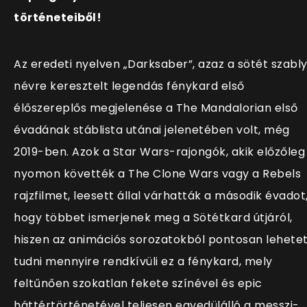
történeteiből!
Az eredeti nyelven „Darksaber”, azaz a sötét szabl
névre keresztelt legendás fénykard első
élőszereplős megjelenése a The Mandalorian első
évadának stáblista utánai jelenetében volt, még
2019-ben. Azok a Star Wars-rajongók, akik előzőleg
nyomon követték a The Clone Wars vagy a Rebels
rajzfilmet, leesett állal várhatták a második évadot
hogy többet ismerjenek meg a Sötétkard útjáról,
hiszen az animációs sorozatokból pontosan lehete
tudni mennyire rendkívüli ez a fénykard, mely
feltűnően szokatlan fekete színével és epic
háttértörténetével teljesen egyedülálló a messzi-