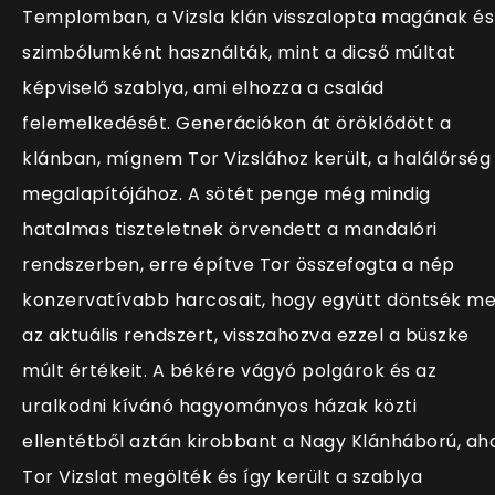
Templomban, a Vizsla klán visszalopta magának és
szimbólumként használták, mint a dicső múltat
képviselő szablya, ami elhozza a család
felemelkedését. Generációkon át öröklődött a
klánban, mígnem Tor Vizslához került, a halálőrség
megalapítójához. A sötét penge még mindig
hatalmas tiszteletnek örvendett a mandalóri
rendszerben, erre építve Tor összefogta a nép
konzervatívabb harcosait, hogy együtt döntsék m
az aktuális rendszert, visszahozva ezzel a büszke
múlt értékeit. A békére vágyó polgárok és az
uralkodni kívánó hagyományos házak közti
ellentétből aztán kirobbant a Nagy Klánháború, ah
Tor Vizslat megölték és így került a szablya