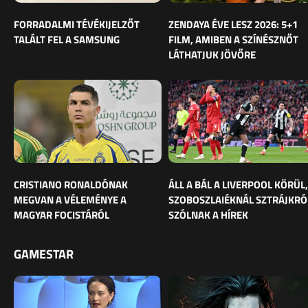
FORRADALMI TÉVÉKIJELZŐT
ZENDAYA ÉVE LESZ 2026: 5+1
TALÁLT FEL A SAMSUNG
FILM, AMIBEN A SZÍNÉSZNŐT
LÁTHATJUK JÖVŐRE
CRISTIANO RONALDÓNAK
ÁLL A BÁL A LIVERPOOL KÖRÜL,
MEGVAN A VÉLEMÉNYE A
SZOBOSZLAIÉKNÁL SZTRÁJKRÓ
MAGYAR FOCISTÁRÓL
SZÓLNAK A HÍREK
GAMESTAR