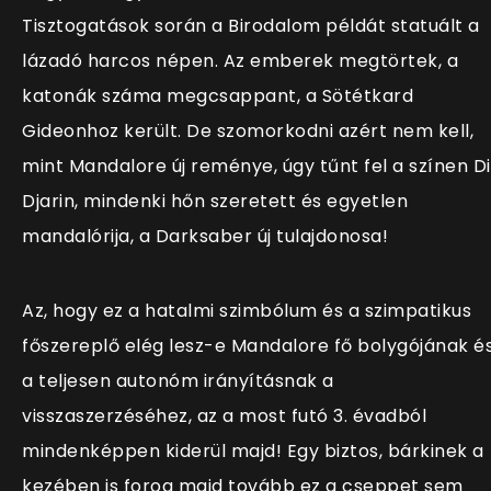
Tisztogatások során a Birodalom példát statuált a
lázadó harcos népen. Az emberek megtörtek, a
katonák száma megcsappant, a Sötétkard
Gideonhoz került. De szomorkodni azért nem kell,
mint Mandalore új reménye, úgy tűnt fel a színen D
Djarin, mindenki hőn szeretett és egyetlen
mandalórija, a Darksaber új tulajdonosa!
Az, hogy ez a hatalmi szimbólum és a szimpatikus
főszereplő elég lesz-e Mandalore fő bolygójának é
a teljesen autonóm irányításnak a
visszaszerzéséhez, az a most futó 3. évadból
mindenképpen kiderül majd! Egy biztos, bárkinek a
kezében is forog majd tovább ez a cseppet sem