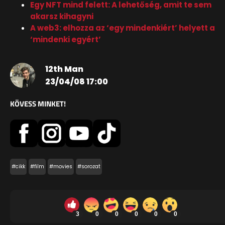
Egy NFT mind felett: A lehetőség, amit te sem
akarsz kihagyni
A web3: elhozza az ‘egy mindenkiért’ helyett a
‘mindenki egyért’
12th Man
23/04/08 17:00
KÖVESS MINKET!
#cikk
#film
#movies
#sorozat
3
0
0
0
0
0