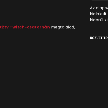
Az alaps
kialakul
kiderül k
t2tv Twitch-csatornán
megtalálod,
KÖZVETÍTÉ