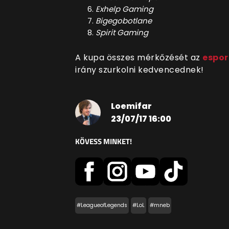
Exhelp Gaming
Bigegobotlane
Spirit Gaming
A kupa összes mérkőzését az
espor
irány szurkolni kedvencednek!
Loemifar
23/07/17 16:00
KÖVESS MINKET!
#LeagueofLegends
#LoL
#mneb