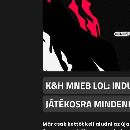
K&H MNEB LOL: INDU
JÁTÉKOSRA MINDENK
Már csak kettőt kell aludni az ú