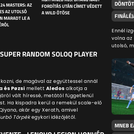
DÖNTÖT
 24 MASTERS: AZ
FORDÍTÁS UTÁN CÍMET VÉDETT
YES AZ UTOLSÓ
A WILD ÖTÖSE
FINÁLÉ
N MARADT LE A
ÉRÓL
Ennél iz
volna az
utolsó, 
- SUPER RANDOM SOLOQ PLAYER
ozni, de magával az együttessel annál
a és
Pøzsi
mellett
Aledos
alkotja a
áról vált híressé, metától függetlenül
t. Ha kispadra kerül a remekül scale-elő
Qiyana, akár egy Xerath, amivel
urbó Törpék
egykori idézőjétől.
MNEB EA