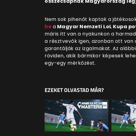
összecsapnak Magyarország legj
Nem sok pihenőt kaptak a játékosok
be
a
Magyar Nemzeti LoL Kupa po
máris itt van a nyakunkon a harmadi
a résztvevők igen, azonban ott van 
garantálják az izgalmakat. Az aláb
röviden, akik bármikor képesek leh
egy-egy mérkőzést.
EZEKET OLVASTAD MÁR?