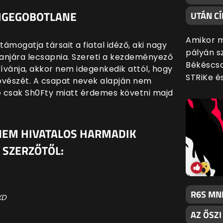
BIGEGOBOTLANE
UTÁN CÍ
Amikor m
ámogatja társait a fiatal idéző, aki nagy
pályán s
kanjára lecsapnia. Szereti a kezdeményező
Békéscsa
ívánja, akkor nem idegenkedik attól, hogy
STRiKe é
övészét. A csapat nevek alapján nem
e csak Sh0Fty miatt érdemes követni majd
 NEM HIVATALOS HARMADIK
 SZERZŐTŐL:
R6S MN
XD
AZ ŐSZ