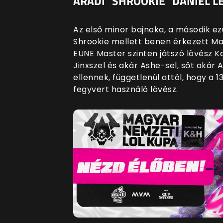
ARADI "SHROOKIE" DÁNIEL L
Az első minor bajnoka, a második e
Shrookie mellett benen érkezett Ma
EUNE Master szinten játszó lövész Ka
Jinxszel és akár Ashe-sel, sőt akár 
ellennek, függetlenül attól, hogy a 
fegyvert használó lövész.