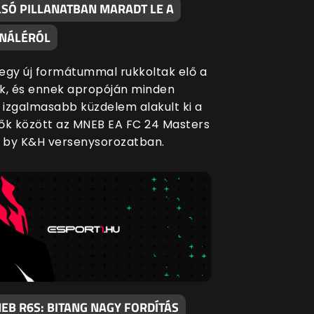
LSÓ PILLANATBAN MARADT LE A
INÁLÉRÓL
egy új formátummal rukkoltak elő a
k, és ennek apropóján minden
l izgalmasabb küzdelem alakult ki a
ők között az MNEB EA FC 24 Masters
 by K&H versenysorozatban.
EB R6S: BITANG NAGY FORDÍTÁS