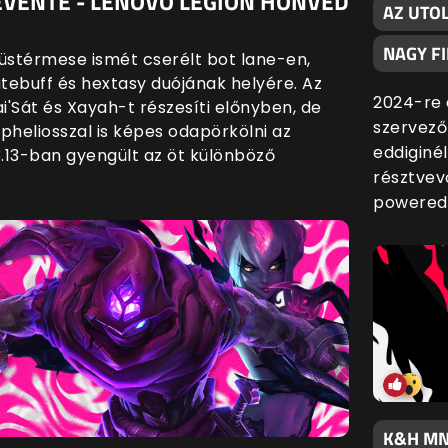
EVENTE - LENOVO LEGION HONVÉD
AZ UTO
NAGY F
züstérmese ismét cserélt bot lane-en,
tebuff és hextasy duójának helyére. Az
2024-re 
i'Sát és Xayah-t részesíti előnyben, de
szervező
Apheliosszal is képes odapörkölni az
eddiginé
13.13-ban gyengült az öt különböző
résztvev
powered
K&H MN