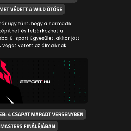
MET VÉDETT A WILD ÖTÖSE
ár úgy tűnt, hogy a harmadik
zépíthet és felzárkózhat a
bai E-sport Egyesület, akkor jött
s véget vetett az álmaiknak.
EB: 4 CSAPAT MARADT VERSENYBEN
I MASTERS FINÁLÉJÁBAN