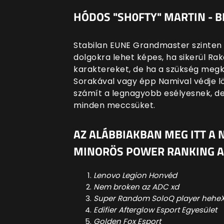
HÓDOS "SH0FTY" MARTIN - 
Stabilan EUNE Grandmaster szinten t
dolgokra lehet képes, ha sikerül Ra
karaktereket, de ha a szükség megk
Sorakával vagy épp Namival védje l
számít a legnagyobb esélyesnek, d
minden meccsüket.
AZ ALÁBBIAKBAN MEG ITT A
MINORÖS POWER RANKING A
Lenovo Legion Honvéd
Nem broken az ADC xd
Super Random SoloQ player hehe
Edifier Afterglow Esport Egyesület
Golden Fox Esport