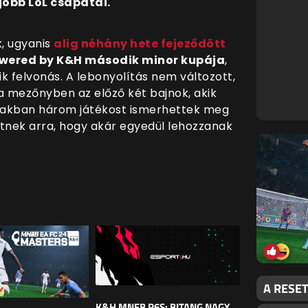
obb LoL csapatai.
, ugyanis
alig néhány hete fejeződött
wered by K&H második minor kupája
,
k felvonás. A lebonyolítás nem változott,
a mezőnyben az előző két bajnok, akik
biakban három játékost ismerhettek meg
etnek arra, hogy akár egyedül lehozzanak
A RESE
K&H MNEB R6S: BITANG NAGY