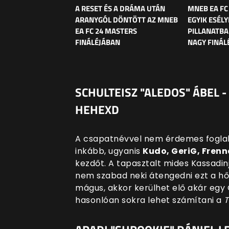
A RESET ÉS A DRÁMA UTÁN
MNEB EA FC
ARANYGÓL DÖNTÖTT AZ MNEB
EGYIK ESÉL
EA FC 24 MASTERS
PILLANATBA
FINÁLÉJÁBAN
NAGY FINÁL
SCHULTEISZ "ALEDOS" ÁBEL 
HEHEXD
A csapatnévvel nem érdemes foglalk
inkább, ugyanis
Kudo, GeriG, Frenn
kezdőt. A tapasztalt mides Kassadinj
nem szabad neki átengedni ezt a hős
mágus, akkor kerülhet elő akár egy 
hasonlóan sokra lehet számítani a
T