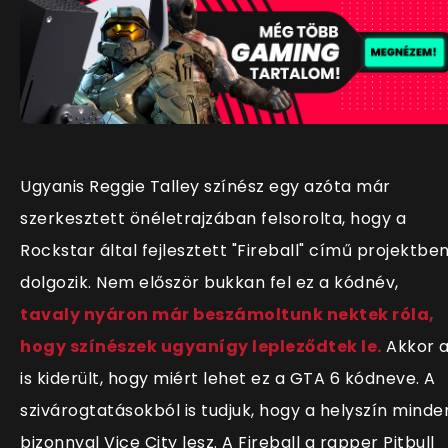
Ugyanis Reggie Talley színész egy azóta már
szerkesztett önéletrajzában felsorolta, hogy a
Rockstar által fejlesztett "Fireball" című projektbe
dolgozik. Nem először bukkan fel ez a kódnév,
tavaly nyáron már beszámoltunk nektek róla,
hogy színészek ugyanígy lepleződtek le.
Akkor 
is kiderült, hogy miért lehet ez a GTA 6 kódneve. A
szivárogtatásokból is tudjuk, hogy a helyszín minde
bizonnyal Vice City lesz.
A Fireball a rapper Pitbull