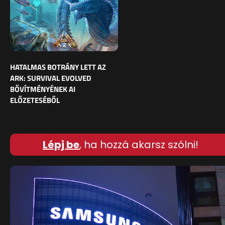
HATALMAS BOTRÁNY LETT AZ
ARK: SURVIVAL EVOLVED
BŐVÍTMÉNYÉNEK AI
ELŐZETESÉBŐL
Lépj be
, ha hozzá akarsz szólni!