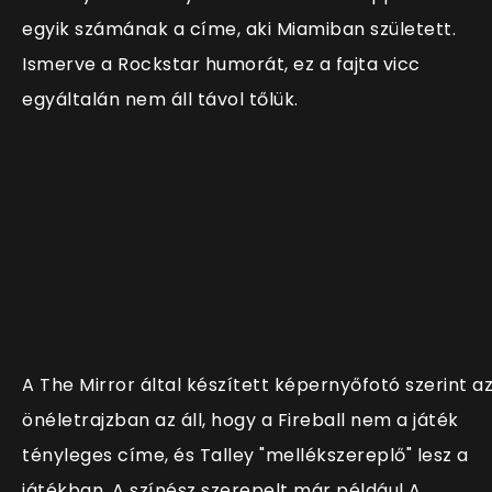
egyik számának a címe, aki Miamiban született.
Ismerve a Rockstar humorát, ez a fajta vicc
egyáltalán nem áll távol tőlük.
A The Mirror által készített képernyőfotó szerint a
önéletrajzban az áll, hogy a Fireball nem a játék
tényleges címe, és Talley "mellékszereplő" lesz a
játékban. A színész szerepelt már például A