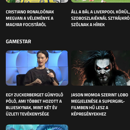
CRISTIANO RONALDÓNAK
ÁLL A BÁL A LIVERPOOL KÖRÜL,
MEGVAN A VÉLEMÉNYE A
SZOBOSZLAIÉKNÁL SZTRÁJKRÓ
MAGYAR FOCISTÁRÓL
SZÓLNAK A HÍREK
GAMESTAR
EGY ZUCKERBERGET GÚNYOLÓ
JASON MOMOA SZERINT LOBO
PÓLÓ, AMI TÖBBET HOZOTT A
MEGJELENÉSE A SUPERGIRL-
BLUESKYNAK, MINT KÉT ÉV
FILMBEN HŰ LESZ A
ÜZLETI TEVÉKENYSÉGE
KÉPREGÉNYEKHEZ