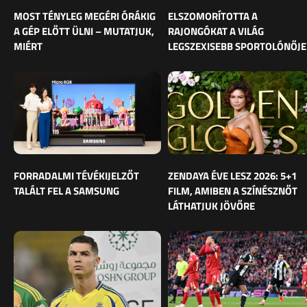
MOST TÉNYLEG MEGÉRI ÓRÁKIG
ELSZOMORÍTOTTA A
A GÉP ELŐTT ÜLNI – MUTATJUK,
RAJONGÓKAT A VILÁG
MIÉRT
LEGSZEXISEBB SPORTOLÓNŐJE
FORRADALMI TÉVÉKIJELZŐT
ZENDAYA ÉVE LESZ 2026: 5+1
TALÁLT FEL A SAMSUNG
FILM, AMIBEN A SZÍNÉSZNŐT
LÁTHATJUK JÖVŐRE