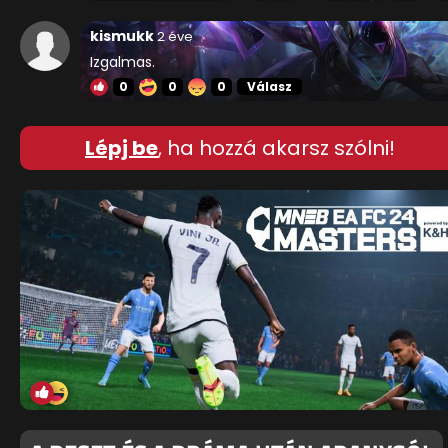
kismukk
2 éve
Izgalmas.
0
0
0
Válasz
Lépj be
, ha hozzá akarsz szólni!