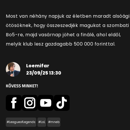
Most van néhány napjuk az életben maradt alsóági
ötösöknek, hogy összeszedjék magukat a szombati
Bo5-re, majd vasárnap jöhet a finálé, ahol eldől,
melyik klub lesz gazdagabb 500 000 forinttal.
Loemifar
23/09/25 13:30
KÖVESS MINKET!
#LeagueofLegends
#LoL
#mneb