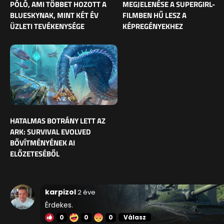
PÓLÓ, AMI TÖBBET HOZOTT A
MEGJELENÉSE A SUPERGIRL-
BLUESKYNAK, MINT KÉT ÉV
FILMBEN HŰ LESZ A
ÜZLETI TEVÉKENYSÉGE
KÉPREGÉNYEKHEZ
HATALMAS BOTRÁNY LETT AZ
ARK: SURVIVAL EVOLVED
BŐVÍTMÉNYÉNEK AI
ELŐZETESÉBŐL
karpizol
2 éve
Érdekes.
0
0
0
Válasz