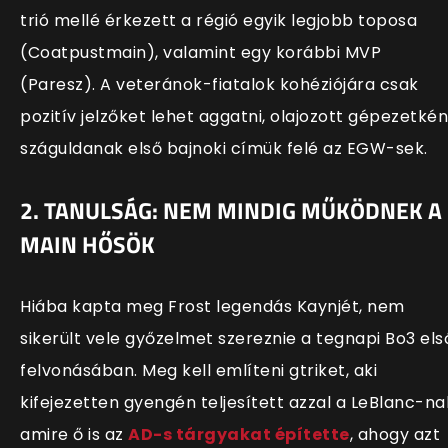
trió mellé érkezett a régió egyik legjobb toposa
(Coatpustmain), valamint egy korábbi MVP
(Paresz). A veteránok-fiatalok kohéziójára csak
pozitív jelzőket lehet aggatni, olajozott gépezetkén
száguldanak első bajnoki címük felé az EGW-sek.
2. TANULSÁG: NEM MINDIG MŰKÖDNEK A
MAIN HŐSÖK
Hiába kapta meg Frost legendás Kaynjét, nem
sikerült vele győzelmet szereznie a tegnapi Bo3 els
felvonásában. Meg kell említeni gtriket, aki
kifejezetten gyengén teljesített azzal a LeBlanc-nal
amire ő is az
AD-s tárgyakat építette
, ahogy azt