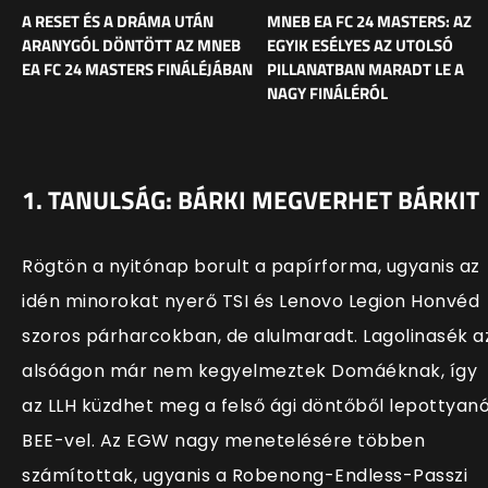
A RESET ÉS A DRÁMA UTÁN
MNEB EA FC 24 MASTERS: AZ
ARANYGÓL DÖNTÖTT AZ MNEB
EGYIK ESÉLYES AZ UTOLSÓ
EA FC 24 MASTERS FINÁLÉJÁBAN
PILLANATBAN MARADT LE A
NAGY FINÁLÉRÓL
1. TANULSÁG: BÁRKI MEGVERHET BÁRKIT
Rögtön a nyitónap borult a papírforma, ugyanis az
idén minorokat nyerő TSI és Lenovo Legion Honvéd
szoros párharcokban, de alulmaradt. Lagolinasék a
alsóágon már nem kegyelmeztek Domáéknak, így
az LLH küzdhet meg a felső ági döntőből lepottyan
BEE-vel. Az EGW nagy menetelésére többen
számítottak, ugyanis a Robenong-Endless-Passzi