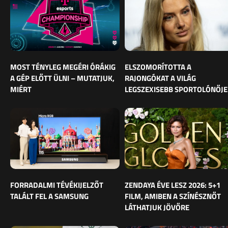
MOST TÉNYLEG MEGÉRI ÓRÁKIG
ELSZOMORÍTOTTA A
A GÉP ELŐTT ÜLNI – MUTATJUK,
RAJONGÓKAT A VILÁG
MIÉRT
LEGSZEXISEBB SPORTOLÓNŐJE
FORRADALMI TÉVÉKIJELZŐT
ZENDAYA ÉVE LESZ 2026: 5+1
TALÁLT FEL A SAMSUNG
FILM, AMIBEN A SZÍNÉSZNŐT
LÁTHATJUK JÖVŐRE