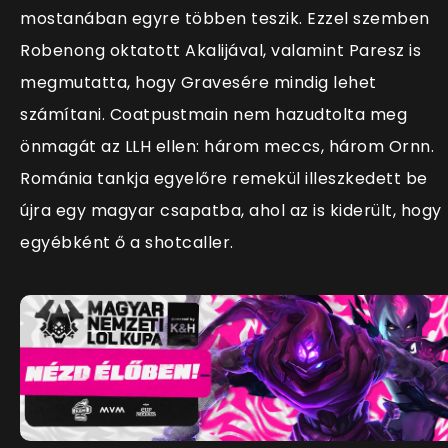
mostanában egyre többen teszik. Ezzel szemben
Robenong oktatott Akalijával, valamint Paresz is
megmutatta, hogy Gravesére mindig lehet
számítani. Coatpustmain nem hazudtolta meg
önmagát az LLH ellen: három meccs, három Ornn.
Románia tankja egyelőre remekül illeszkedett be
újra egy magyar csapatba, ahol az is kiderült, hogy
egyébként ő a shotcaller.