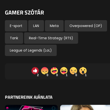
GAMER SZÓTÁR
E-sport
LAN
Meta
Overpowered (OP)
Tank
Real-Time Strategy (RTS)
League of Legends (LoL)
2
0
0
1
0
1
PARTNEREINK AJÁNLATA