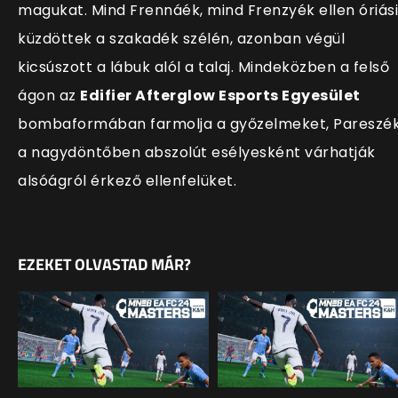
magukat. Mind Frennáék, mind Frenzyék ellen óriási
küzdöttek a szakadék szélén, azonban végül
kicsúszott a lábuk alól a talaj. Mindeközben a felső
ágon az
Edifier Afterglow Esports Egyesület
bombaformában farmolja a győzelmeket, Pareszé
a nagydöntőben abszolút esélyesként várhatják
alsóágról érkező ellenfelüket.
EZEKET OLVASTAD MÁR?