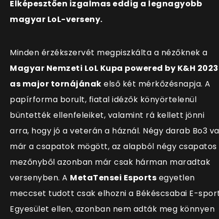
Elképesztően izgalmas eddig a legnagyobb
magyar LoL-verseny.
Minden érzékszervét megpiszkálta a nézőknek a
Magyar Nemzeti LoL Kupa powered by K&H 2023
as major tornájának
első két mérkőzésnapja. A
papírforma borult, fiatal idézők könyörtelenül
büntették ellenfeleiket, valamint rá kellett jönni
arra, hogy jó a veterán a háznál. Négy darab Bo3 v
már a csapatok mögött, az alapból négy csapatos
mezőnyből azonban már csak hárman maradtak
versenyben. A
MetaTensei Esports
egyetlen
meccset tudott csak elhozni a Békéscsabai E-spor
Egyesület ellen, azonban nem adták meg könnyen