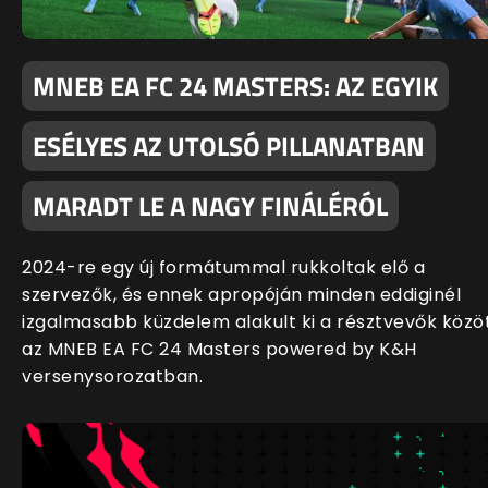
MNEB EA FC 24 MASTERS: AZ EGYIK
ESÉLYES AZ UTOLSÓ PILLANATBAN
MARADT LE A NAGY FINÁLÉRÓL
2024-re egy új formátummal rukkoltak elő a
szervezők, és ennek apropóján minden eddiginél
izgalmasabb küzdelem alakult ki a résztvevők közö
az MNEB EA FC 24 Masters powered by K&H
versenysorozatban.