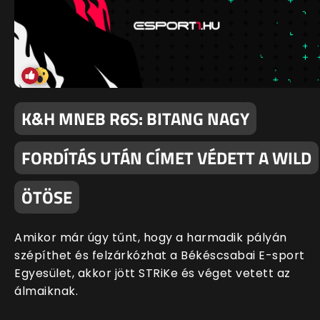
K&H MNEB R6S: BITANG NAGY
FORDÍTÁS UTÁN CÍMET VÉDETT A WILD
ÖTÖSE
Amikor már úgy tűnt, hogy a harmadik pályán
szépíthet és felzárkózhat a Békéscsabai E-sport
Egyesület, akkor jött STRiKe és véget vetett az
álmaiknak.