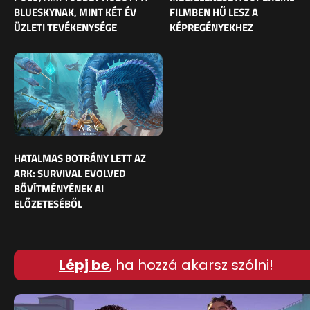
BLUESKYNAK, MINT KÉT ÉV
FILMBEN HŰ LESZ A
ÜZLETI TEVÉKENYSÉGE
KÉPREGÉNYEKHEZ
HATALMAS BOTRÁNY LETT AZ
ARK: SURVIVAL EVOLVED
BŐVÍTMÉNYÉNEK AI
ELŐZETESÉBŐL
Lépj be
, ha hozzá akarsz szólni!