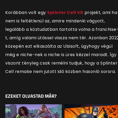
Korábban volt egy
Splinter Cell VR
projekt, ami ha
nem is feltétlenül az, amire mindenki vágyott,
legalább a köztudatban tartotta volna a franchise
t, amíg valami ütőssel vissza nem tér. Azonban 202
közepén ezt elkaszálta az Ubisoft, úgyhogy végül
még e niche-nek a niche is üres kézzel maradt. Így
viszont tényleg csak remélni tudjuk, hogy a Splinter
Cell remake nem jutott idő közben hasonló sorsra.
EZEKET OLVASTAD MÁR?