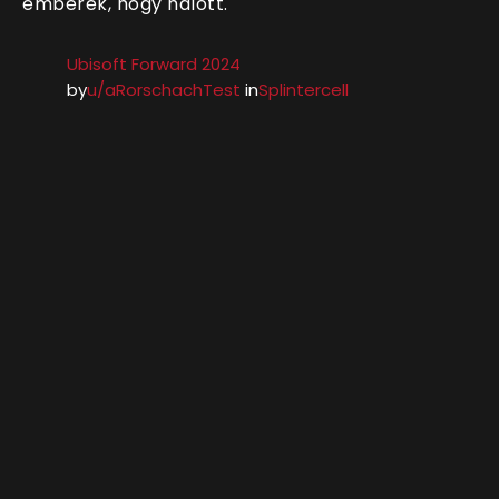
emberek, hogy halott.
Ubisoft Forward 2024
by
u/aRorschachTest
in
Splintercell