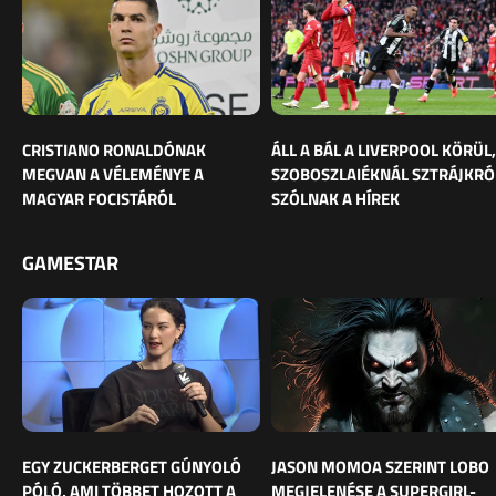
CRISTIANO RONALDÓNAK
ÁLL A BÁL A LIVERPOOL KÖRÜL,
MEGVAN A VÉLEMÉNYE A
SZOBOSZLAIÉKNÁL SZTRÁJKRÓ
MAGYAR FOCISTÁRÓL
SZÓLNAK A HÍREK
GAMESTAR
EGY ZUCKERBERGET GÚNYOLÓ
JASON MOMOA SZERINT LOBO
PÓLÓ, AMI TÖBBET HOZOTT A
MEGJELENÉSE A SUPERGIRL-