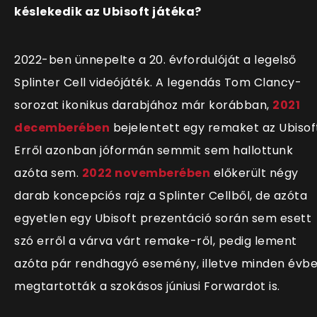
késlekedik az Ubisoft játéka?
2022-ben ünnepelte a 20. évfordulóját a legelső
Splinter Cell videójáték. A legendás Tom Clancy-
sorozat ikonikus darabjához már korábban,
2021
decemberében
bejelentett egy remaket az Ubisof
Erről azonban jóformán semmit sem hallottunk
azóta sem.
2022 novemberében
előkerült négy
darab koncepciós rajz a Splinter Cellből, de azóta
egyetlen egy Ubisoft prezentáció során sem esett
szó erről a várva várt remake-ről, pedig lement
azóta pár rendhagyó esemény, illetve minden évb
megtartották a szokásos júniusi Forwardot is.