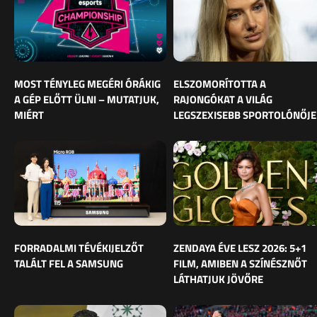
MOST TÉNYLEG MEGÉRI ÓRÁKIG
ELSZOMORÍTOTTA A
A GÉP ELŐTT ÜLNI – MUTATJUK,
RAJONGÓKAT A VILÁG
MIÉRT
LEGSZEXISEBB SPORTOLÓNŐJE
FORRADALMI TÉVÉKIJELZŐT
ZENDAYA ÉVE LESZ 2026: 5+1
TALÁLT FEL A SAMSUNG
FILM, AMIBEN A SZÍNÉSZNŐT
LÁTHATJUK JÖVŐRE