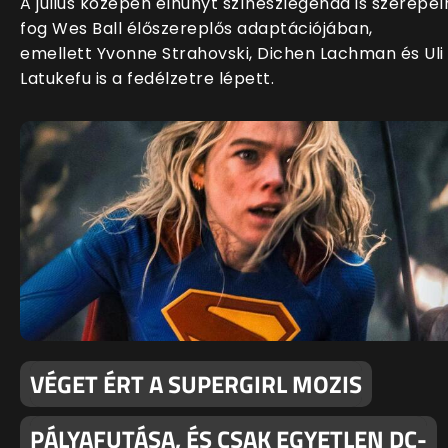
A július közepén elhunyt színészlegenda is szerepel
fog Wes Ball élőszereplős adaptációjában,
emellett Yvonne Strahovski, Dichen Lachman és Uli
Latukefu is a fedélzetre lépett.
VÉGET ÉRT A SUPERGIRL MOZIS
PÁLYAFUTÁSA, ÉS CSAK EGYETLEN DC-