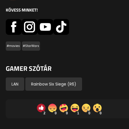
KÖVESS MINKET!
#movies
#StarWars
GAMER SZÓTÁR
LAN
Rainbow Six Siege (R6)
2
0
0
1
0
0