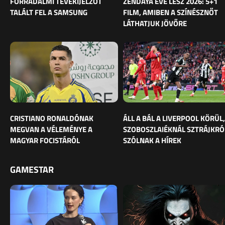
FORRADALMI TÉVÉKIJELZŐT
ZENDAYA ÉVE LESZ 2026: 5+1
TALÁLT FEL A SAMSUNG
FILM, AMIBEN A SZÍNÉSZNŐT
LÁTHATJUK JÖVŐRE
CRISTIANO RONALDÓNAK
ÁLL A BÁL A LIVERPOOL KÖRÜL,
MEGVAN A VÉLEMÉNYE A
SZOBOSZLAIÉKNÁL SZTRÁJKRÓ
MAGYAR FOCISTÁRÓL
SZÓLNAK A HÍREK
GAMESTAR