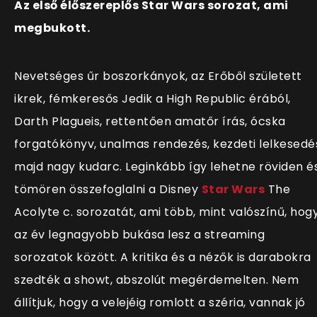
Az első élőszereplős Star Wars sorozat, ami
megbukott.
Nevetséges űr boszorkányok, az Erőből született
ikrek, fémkeresős Jedik a High Republic érából,
Darth Plagueis, rettentően amatőr írás, ócska
forgatókönyv, unalmas rendezés, kezdeti lelkesedé
majd nagy kudarc. Leginkább így lehetne röviden é
tömören összefoglalni a Disney
Star Wars
The
Acolyte c. sorozatát, ami több, mint valószínű, hog
az év legnagyobb bukása lesz a streaming
sorozatok között. A kritika és a nézők is darabokra
szedték a showt, abszolút megérdemelten. Nem
állítjuk, hogy a velejéig romlott a széria, vannak jó