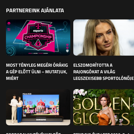
PARTNEREINK AJÁNLATA
MOST TÉNYLEG MEGÉRI ÓRÁKIG
ELSZOMORÍTOTTA A
A GÉP ELŐTT ÜLNI – MUTATJUK,
RAJONGÓKAT A VILÁG
MIÉRT
LEGSZEXISEBB SPORTOLÓNŐJE