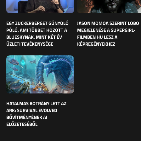
EGY ZUCKERBERGET GÚNYOLÓ
JASON MOMOA SZERINT LOBO
PÓLÓ, AMI TÖBBET HOZOTT A
MEGJELENÉSE A SUPERGIRL-
BLUESKYNAK, MINT KÉT ÉV
FILMBEN HŰ LESZ A
ÜZLETI TEVÉKENYSÉGE
KÉPREGÉNYEKHEZ
HATALMAS BOTRÁNY LETT AZ
ARK: SURVIVAL EVOLVED
BŐVÍTMÉNYÉNEK AI
ELŐZETESÉBŐL