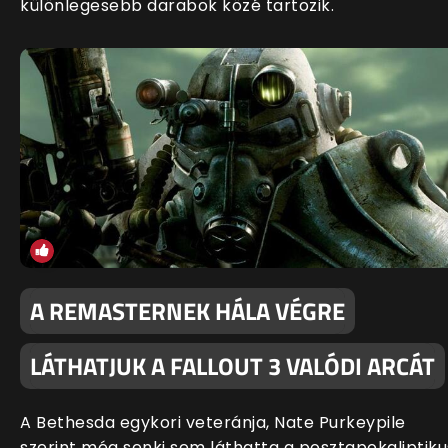
különlegesebb darabok közé tartozik.
A REMASTERNEK HÁLA VÉGRE
LÁTHATJUK A FALLOUT 3 VALÓDI ARCÁT
A Bethesda egykori veteránja, Nate Purkeypile
szerint még senki sem láthatta a posztapokaliptiku