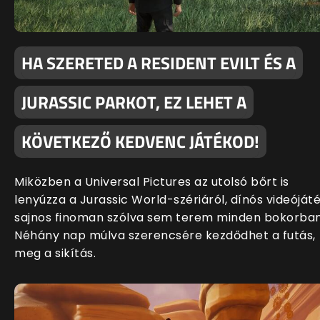
HA SZERETED A RESIDENT EVILT ÉS A
JURASSIC PARKOT, EZ LEHET A
KÖVETKEZŐ KEDVENC JÁTÉKOD!
Miközben a Universal Pictures az utolsó bőrt is
lenyúzza a Jurassic World-szériáról, dínós videóját
sajnos finoman szólva sem terem minden bokorban
Néhány nap múlva szerencsére kezdődhet a futás,
meg a sikítás.