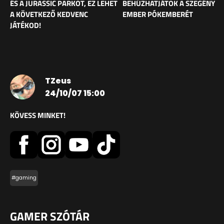
ÉS A JURASSIC PARKOT, EZ LEHET
BEHÚZHATJÁTOK A SZEGÉNY
A KÖVETKEZŐ KEDVENC
EMBER PÓKEMBERÉT
JÁTÉKOD!
TZeus
24/10/07 15:00
KÖVESS MINKET!
#gaming
GAMER SZÓTÁR