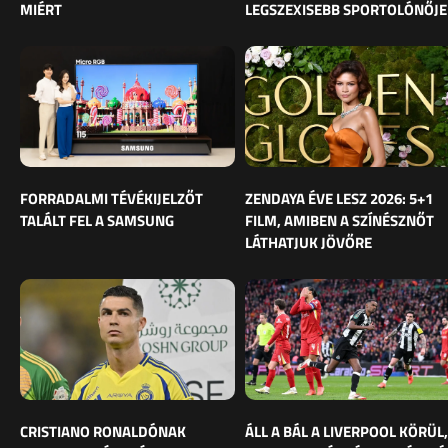
MIÉRT
LEGSZEXISEBB SPORTOLÓNŐJE
FORRADALMI TÉVÉKIJELZŐT
ZENDAYA ÉVE LESZ 2026: 5+1
TALÁLT FEL A SAMSUNG
FILM, AMIBEN A SZÍNÉSZNŐT
LÁTHATJUK JÖVŐRE
CRISTIANO RONALDÓNAK
ÁLL A BÁL A LIVERPOOL KÖRÜL,