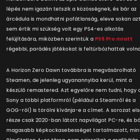
lépés nem igazán tetszik a közösségnek, és bár az
árcédula is mondhatni pofátlanság, eleve sokan az
sem értik mi szükség volt egy PS4-es alkotás
felújítására, miközben szerintük a
PS5 Pro miatt
régebbi, parádés játékokat is feltúrbózhattak volna
A Horizon Zero Dawn továbbra is megvásárolható
Steamen, de jelenleg ugyanannyiba kerül, mint a
készülő remastered. Azt egyelőre nem tudni, hogy 
Sony a többi platformról (például a Steamről és a
GOG-ról) is törölni kívánja-e a címet. A sorozat el
része csak 2020-ban látott napvilágot PC-re, és b
magasabb képkockasebességet tartalmazott, min