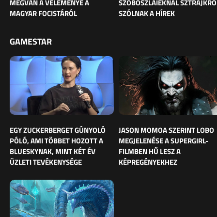
MEGVAN A VÉLEMÉNYE A
SZOBOSZLAIÉKNÁL SZTRÁJKRÓ
MAGYAR FOCISTÁRÓL
SZÓLNAK A HÍREK
GAMESTAR
EGY ZUCKERBERGET GÚNYOLÓ
JASON MOMOA SZERINT LOBO
PÓLÓ, AMI TÖBBET HOZOTT A
MEGJELENÉSE A SUPERGIRL-
BLUESKYNAK, MINT KÉT ÉV
FILMBEN HŰ LESZ A
ÜZLETI TEVÉKENYSÉGE
KÉPREGÉNYEKHEZ