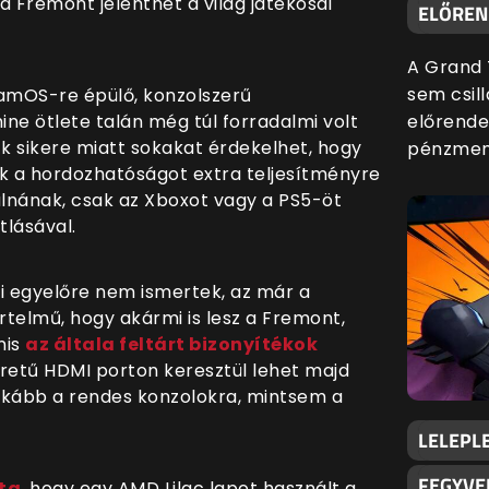
a Fremont jelenthet a világ játékosai
ELŐREND
A Grand 
sem csill
amOS-re épülő, konzolszerű
e ötlete talán még túl forradalmi volt
előrende
k sikere miatt sokakat érdekelhet, hogy
pénzmenn
kik a hordozhatóságot extra teljesítményre
lnának, csak az Xboxot vagy a PS5-öt
tlásával.
i egyelőre nem ismertek, az már a
telmű, hogy akármi is lesz a Fremont,
nis
az általa feltárt bizonyítékok
éretű HDMI porton keresztül lehet majd
 inkább a rendes konzolokra, mintsem a
LELEPLE
FEGYVE
rta
, hogy egy AMD Lilac lapot használt a