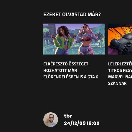
EZEKET OLVASTAD MÁR?
ELKÉPESZTŐ ÖSSZEGET
LELEPLEZTÉ
HOZHATOTT MÁR
TITKOS FEG
ELŐRENDELÉSBEN IS A GTA 6
MARVEL NAG
SZÁNNAK
tbr
24/12/09 16:00