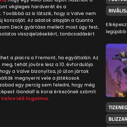
mont végleges hardverét és a
RIVÁLI
Továbbá az is látszik, hogy a Valve nem
j konzolját. Az adatok alapján a Quanta
Elképesz
team Deck gyártása mellett most úgy fest,
legújabb
olatos visszajelzésekért, tanácsadásért
lhet a piacra a Fremont, ha egyáltalán. Az
eg, tehát jövőre lesz a 10. évfordulója.
ogy a Valve bizonyítsa, jó úton jártak
bálták megnyerni vele a játékosok
 szabad egy percig sem feledni, hogy még
 képest Gandalf is korai érkezőnek számít
 Valve idő fogalma.
TIZENEG
BLIZZA