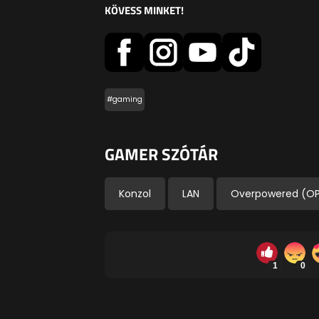
KÖVESS MINKET!
#gaming
GAMER SZÓTÁR
Konzol
LAN
Overpowered (O
1
0