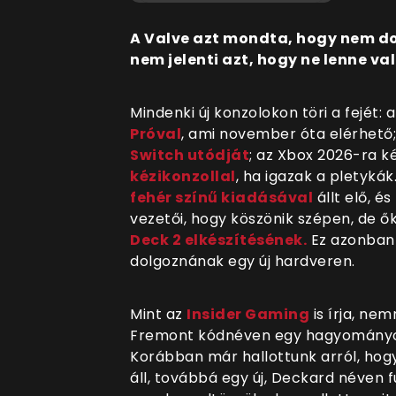
A Valve azt mondta, hogy nem do
nem jelenti azt, hogy ne lenne v
Mindenki új konzolokon töri a fejét: a
Próval
, ami november óta elérhető
Switch utódját
; az Xbox 2026-ra k
kézikonzollal
, ha igazak a pletykák
fehér színű kiadásával
állt elő, 
vezetői, hogy köszönik szépen, de ő
Deck 2 elkészítésének.
Ez azonban 
dolgoznának egy új hardveren.
Mint az
Insider Gaming
is írja, ne
Fremont kódnéven egy hagyományosa
Korábban már hallottunk arról, ho
áll, továbbá egy új, Deckard néven 