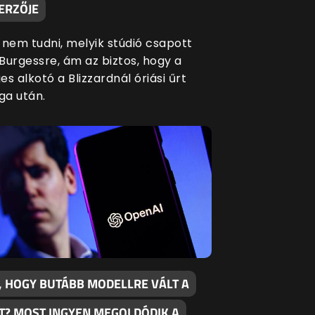
ERZŐJE
 nem tudni, melyik stúdió csapott
Burgessre, ám az biztos, hogy a
s alkotó a Blizzardnál óriási űrt
a után.
, HOGY BUTÁBB MODELLRE VÁLT A
T? MOST INGYEN MEGOLDÓDIK A