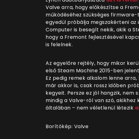
Valve arra, hogy előkészítse a Fre
működéséhez szükséges firmware-t. 
egyedül próbálja megszakérteni az ú
Computer is besegít nekik, akik a S
hogy a Fremont fejlesztésével kapcs
is felelnek.
Az egyelőre rejtély, hogy mikor kerü
első Steam Machine 2015-ben jelent m
Ez pedig remek alkalom lenne arra, h
már akkor is, csak rossz időben pró
kegyeit. Persze ez jól hangzik, nem
mindig a Valve-ról van szó, akikhez
általában – nem véletlenül létezik
a
Borítókép: Valve