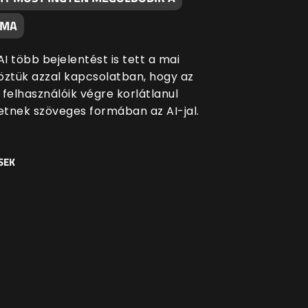
ÉMA
I több bejelentést is tett a mai
öztük azzal kapcsolatban, hogy az
 felhasználóik végre korlátlanul
tnek szöveges formában az AI-jal.
SEK