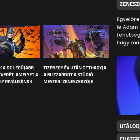
ZENESZ
Egyelőre
le Adam 
tehetsége
hagy mag
K A DC LEGÚJABB
TIZENEGY ÉV UTÁN OTTHAGYJA
YVERÉT, AMELYET A
A BLIZZARDOT A STÚDIÓ
Y RIVÁLISÁNAK
MESTERI ZENESZERZŐJE
UTÁLOD
CHATGP