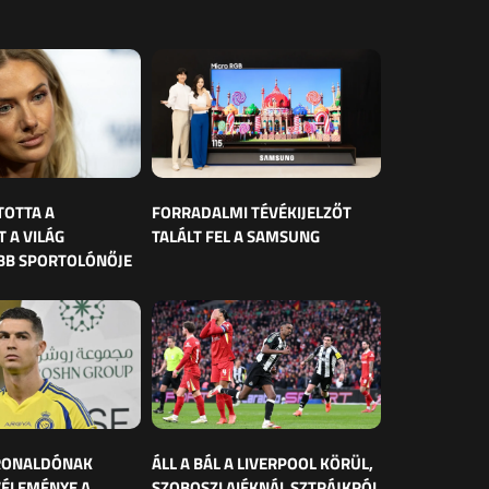
TOTTA A
FORRADALMI TÉVÉKIJELZŐT
 A VILÁG
TALÁLT FEL A SAMSUNG
BB SPORTOLÓNŐJE
 RONALDÓNAK
ÁLL A BÁL A LIVERPOOL KÖRÜL,
VÉLEMÉNYE A
SZOBOSZLAIÉKNÁL SZTRÁJKRÓL