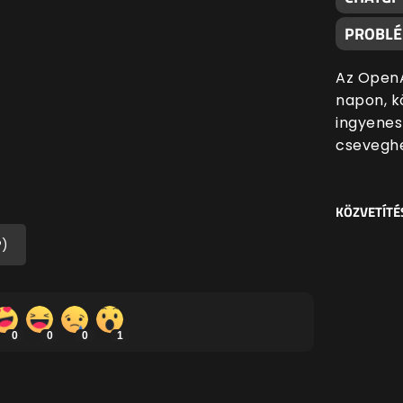
PROBL
Az OpenA
napon, k
ingyenes
cseveghe
KÖZVETÍTÉ
P)
0
0
0
1