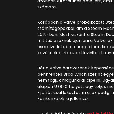
azonban eltörpülnek amellett, amit 
számára.
Korábban a Valve próbálkozott Ste
számítógépekkel, ám a Steam Machin
2015-ben. Most viszont a Steam Dec
mit tud azoknak ajánlani a Valve, a
cserélve inkább a nappaliban kocku
kevésnek érzik az exkluzivitás hanya
Bár a Valve hardverének képessége
bennfentes Brad Lynch szerint egyér
nem fogjuk magunkkal cipelni. Ugya
alapján USB-C helyett egy teljes m
kijelzőt csatlakoztatni rá, ez pedig
kézikonzolokra jellemző.
Lynch adatbányászata
azt is feltá