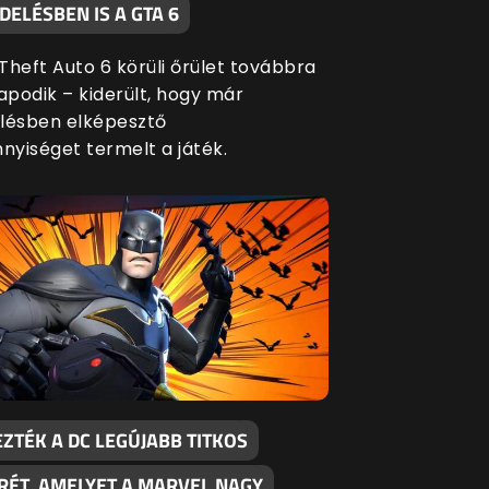
ELÉSBEN IS A GTA 6
Theft Auto 6 körüli őrület továbbra
apodik – kiderült, hogy már
lésben elképesztő
yiséget termelt a játék.
ZTÉK A DC LEGÚJABB TITKOS
RÉT, AMELYET A MARVEL NAGY