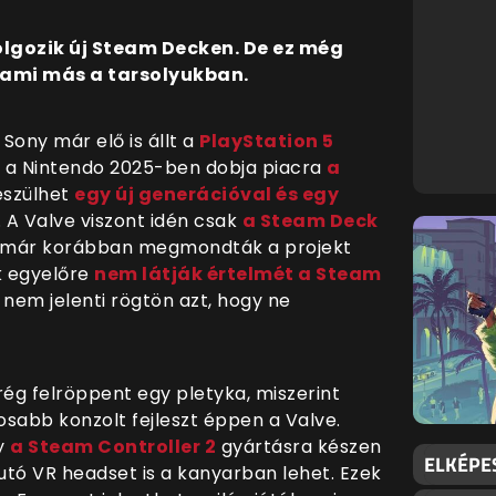
lgozik új Steam Decken. De ez még
alami más a tarsolyukban.
 Sony már elő is állt a
PlayStation 5
; a Nintendo 2025-ben dobja piacra
a
észülhet
egy új generációval és egy
. A Valve viszont idén csak
a Steam Deck
és már korábban megmondták a projekt
k egyelőre
nem látják értelmét a Steam
nem jelenti rögtön azt, hogy ne
mrég felröppent egy pletyka, miszerint
bb konzolt fejleszt éppen a Valve.
gy
a Steam Controller 2
gyártásra készen
ELKÉPE
futó VR headset is a kanyarban lehet. Ezek