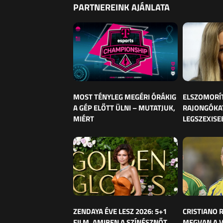
PARTNEREINK AJÁNLATA
MOST TÉNYLEG MEGÉRI ÓRÁKIG
ELSZOMORÍ
A GÉP ELŐTT ÜLNI – MUTATJUK,
RAJONGÓKAT
MIÉRT
LEGSZEXISE
ZENDAYA ÉVE LESZ 2026: 5+1
CRISTIANO
FILM, AMIBEN A SZÍNÉSZNŐT
MEGVAN A 