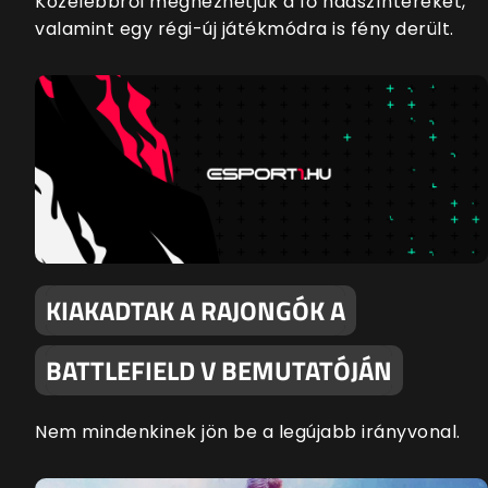
Közelebbről megnézhetjük a fő hadszíntereket,
valamint egy régi-új játékmódra is fény derült.
KIAKADTAK A RAJONGÓK A
BATTLEFIELD V BEMUTATÓJÁN
Nem mindenkinek jön be a legújabb irányvonal.