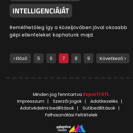
INTELLIGENCIÁJÁT
Remélhetőleg így a közeljövőben jóval okosabb
gépi ellenfeleket kaphatunk majd.
Előző
5
6
7
8
9
Következő
Minden jog fenntartva
Esport1 Kft.
Impresszum
Szerzői jogok
Adatkezelés
Adatvédelmi beállítások
Sütibeállítások
Felhasználási Feltételek