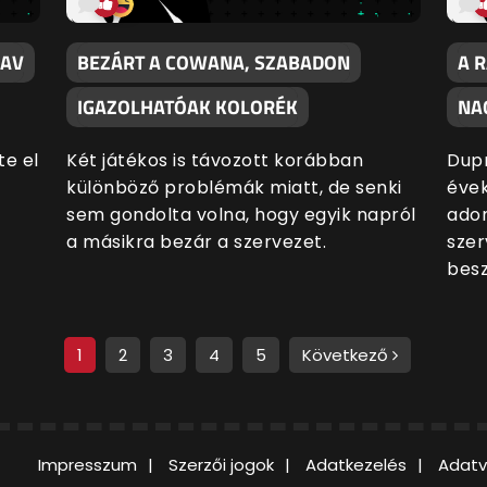
EAV
BEZÁRT A COWANA, SZABADON
A 
IGAZOLHATÓAK KOLORÉK
NA
te el
Két játékos is távozott korábban
Dupr
különböző problémák miatt, de senki
évek
sem gondolta volna, hogy egyik napról
adom
a másikra bezár a szervezet.
szer
besz
1
2
3
4
5
Következő
Impresszum
Szerzői jogok
Adatkezelés
Adatv