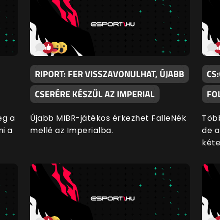
RIPORT: FER VISSZAVONULHAT, ÚJABB
CS
CSERÉRE KÉSZÜL AZ IMPERIAL
FOL
eg a
Újabb MIBR-játékos érkezhet FalleNék
Több
ni a
mellé az Imperialba.
de a
kéte