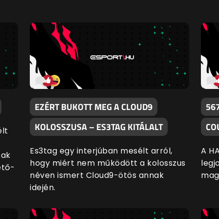
EZÉRT BUKOTT MEG A CLOUD9
56
KOLOSSZUSA – ES3TAG KITÁLALT
CO
lt
Es3tag egy interjúban mesélt arról,
A HA
sak
hogy miért nem működött a kolosszus
legj
ető-
néven ismert Cloud9-ötös annak
mag
idején.