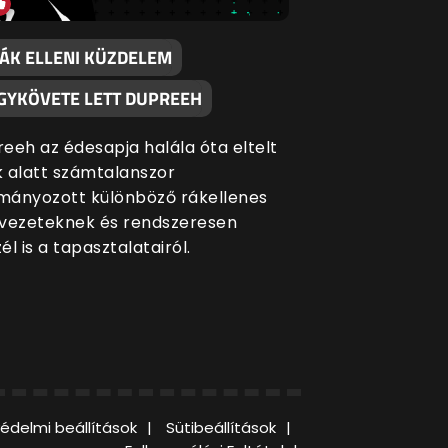
RÁK ELLENI KÜZDELEM
GYKÖVETE LETT DUPREEH
eeh az édesapja halála óta eltelt
 alatt számtalanszor
ányozott különböző rákellenes
vezeteknek és rendszeresen
él is a tapasztalatairól.
édelmi beállítások
Sütibeállítások